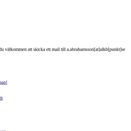
är du välkommen att skicka ett mail till a.abrahamsson[at]alkb[punkt]se
sap!
dt