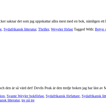
öcker saknar det som jag uppskattar allra mest med en bok, nämligen et
re
,
Sydafrikansk litteratur
,
Thriller
,
Weyeler förlag
Tagged With:
Betyg 
h den är så värd det! Devils Peak är den tredje boken jag har läst av 
ion
,
Svante Weyler bokförlag
,
Sydafrikansk författare
,
Sydafrikansk litt
ansk litteratur
,
tre på tre