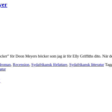
yer
“sucker” för Deon Meyers böcker som jag är för Elly Griffiths dito. När 
lroman
,
Recension
,
Sydafrikansk författare
,
Sydafrikansk litteratur
Tag
atur
r