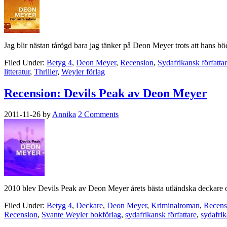
Jag blir nästan tårögd bara jag tänker på Deon Meyer trots att hans b
Filed Under:
Betyg 4
,
Deon Meyer
,
Recension
,
Sydafrikansk författa
litteratur
,
Thriller
,
Weyler förlag
Recension: Devils Peak av Deon Meyer
2011-11-26
by
Annika
2 Comments
2010 blev Devils Peak av Deon Meyer årets bästa utländska deckare oc
Filed Under:
Betyg 4
,
Deckare
,
Deon Meyer
,
Kriminalroman
,
Recens
Recension
,
Svante Weyler bokförlag
,
sydafrikansk författare
,
sydafrik