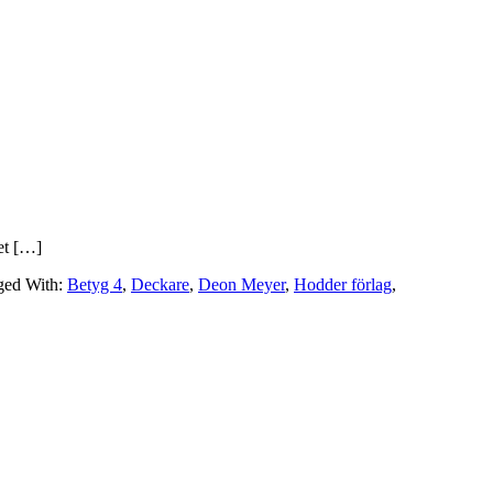
det […]
ged With:
Betyg 4
,
Deckare
,
Deon Meyer
,
Hodder förlag
,