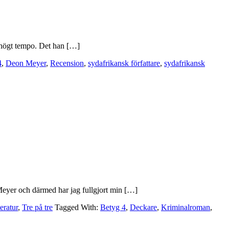
t högt tempo. Det han […]
4
,
Deon Meyer
,
Recension
,
sydafrikansk författare
,
sydafrikansk
Meyer och därmed har jag fullgjort min […]
eratur
,
Tre på tre
Tagged With:
Betyg 4
,
Deckare
,
Kriminalroman
,