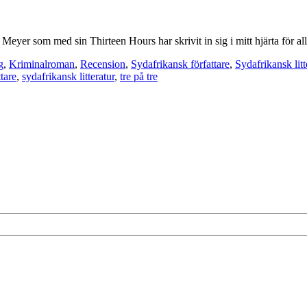
Meyer som med sin Thirteen Hours har skrivit in sig i mitt hjärta för all
g
,
Kriminalroman
,
Recension
,
Sydafrikansk författare
,
Sydafrikansk litt
tare
,
sydafrikansk litteratur
,
tre på tre