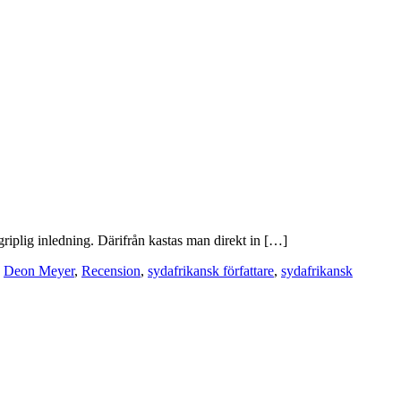
riplig inledning. Därifrån kastas man direkt in […]
,
Deon Meyer
,
Recension
,
sydafrikansk författare
,
sydafrikansk