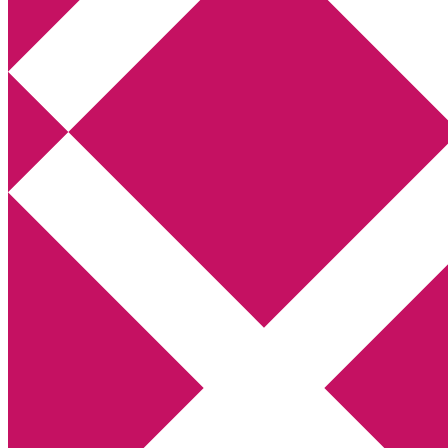
Annikas litteratur- och kulturblogg
Deckare, kriminalromaner, thrillers
Hem
Boktolva
Författarfemman
Kontakt
Om
Webbshop Amazon
Gästinlägg
Bokbloggsjerka
Bloggmaraton
Deckare
Kriminalroman
Utskriftscentralen