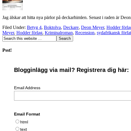
Jag älskar att hitta nya pärlor på deckarhimlen. Senast i raden är Deon 
Filed Under:
Betyg 4
,
Boktolva
,
Deckare
,
Deon Meyer
,
Hodder förla
Meyer
,
Hodder förlag
,
Kriminalroman
,
Recension
,
sydafrikansk förfat
Psst!
Blogginlägg via mail? Registrera dig här:
Email Address
Email Format
html
text