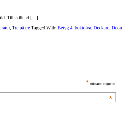
tid. Till skillnad […]
eratur
,
Tre på tre
Tagged With:
Betyg 4
,
boktolva
,
Deckare
,
Deon
*
indicates required
*