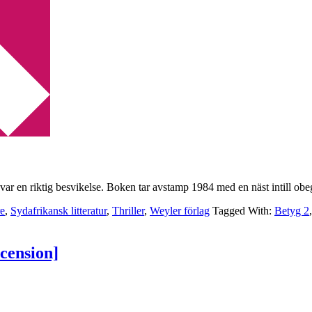
ion]
ar en riktig besvikelse. Boken tar avstamp 1984 med en näst intill obeg
re
,
Sydafrikansk litteratur
,
Thriller
,
Weyler förlag
Tagged With:
Betyg 2
ecension]