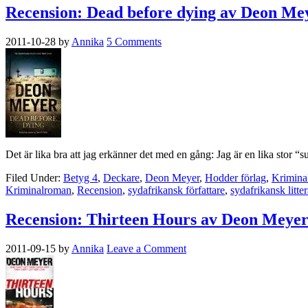
Recension: Dead before dying av Deon Me
2011-10-28
by
Annika
5 Comments
Det är lika bra att jag erkänner det med en gång: Jag är en lika stor 
Filed Under:
Betyg 4
,
Deckare
,
Deon Meyer
,
Hodder förlag
,
Krimina
Kriminalroman
,
Recension
,
sydafrikansk författare
,
sydafrikansk litter
Recension: Thirteen Hours av Deon Meye
2011-09-15
by
Annika
Leave a Comment