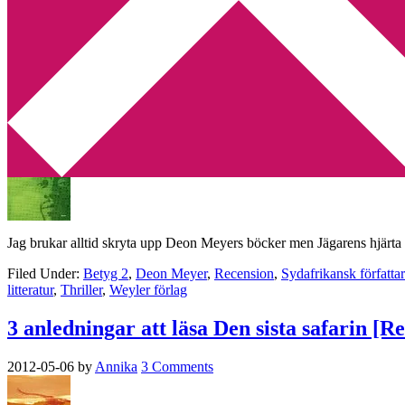
Min tv-blogg
You are here:
Home
/
Archives for sydafrikansk författare
Första besvikelsen av Deon Meyer [Recens
2012-05-20
by
Annika
3 Comments
Jag brukar alltid skryta upp Deon Meyers böcker men Jägarens hjärta v
Filed Under:
Betyg 2
,
Deon Meyer
,
Recension
,
Sydafrikansk författa
litteratur
,
Thriller
,
Weyler förlag
3 anledningar att läsa Den sista safarin [R
2012-05-06
by
Annika
3 Comments