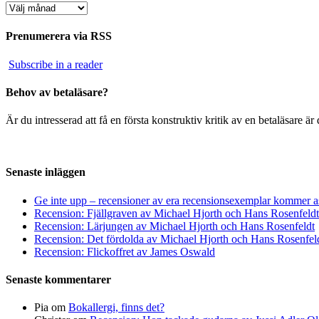
Arkiv
Prenumerera via RSS
Subscribe in a reader
Behov av betaläsare?
Är du intresserad att få en första konstruktiv kritik av en betaläsare 
Senaste inläggen
Ge inte upp – recensioner av era recensionsexemplar kommer a
Recension: Fjällgraven av Michael Hjorth och Hans Rosenfeldt
Recension: Lärjungen av Michael Hjorth och Hans Rosenfeldt
Recension: Det fördolda av Michael Hjorth och Hans Rosenfel
Recension: Flickoffret av James Oswald
Senaste kommentarer
Pia
om
Bokallergi, finns det?