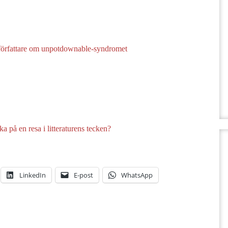
 författare om unpotdownable-syndromet
a på en resa i litteraturens tecken?
LinkedIn
E-post
WhatsApp