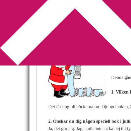
You are here:
Home
/
Enkät
/
Dags för en liten
Dags för en liten
2010-11-18
by
Annika
1 Comment
Vad passar 
på topp?
Denna gån
1. Vilken
Det får nog bli böckerna om Djungelboken, Sn
2. Önskar du dig någon speciell bok i jul
Ja, det gör jag. Jag skulle inte tacka nej till 