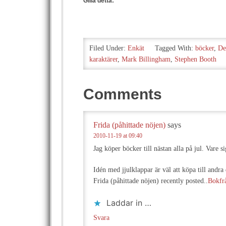
Gilla detta:
Filed Under:
Enkät
Tagged With:
böcker
,
De
karaktärer
,
Mark Billingham
,
Stephen Booth
Comments
Frida (påhittade nöjen)
says
2010-11-19 at 09:40
Jag köper böcker till nästan alla på jul. Vare si
Idén med jjulklappar är väl att köpa till andra
Frida (påhittade nöjen) recently posted..
Bokfr
Laddar in …
Svara