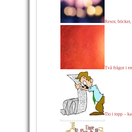
Resor, böcker, 
Två frågor i en
Tio i topp – ka