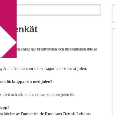
 julenkät
 julenkät
bättre än en enkät när kreativiteten och inspirationen inte är
g är det
Annica
som ställer frågorna med temat
julen
.
 bok förknippar du med julen?
övit och alla andra vänner som hör julen till.
klapp?
fyra böcker av
Domenica de Rosa
samt
Dennis Lehanes