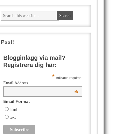
Psst!
Blogginlägg via mail?
Registrera dig här:
*
indicates required
Email Address
*
Email Format
html
text