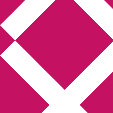
Annikas l
Hem
Boktolva
Författarfemman
Kon
Gästinlägg
Bokbloggsjerka
Bloggmarato