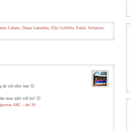
nnis Lehane
,
Diana Gabaldon
,
Elly Griffiths
,
Enkät
,
författare
,
g de vill eller inte 🙂
 det man själv vill ha? 🙂
ågornas ABC – del 20