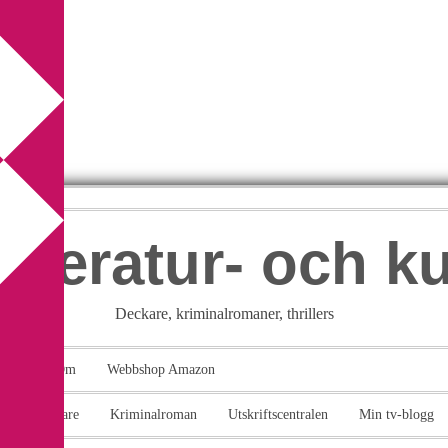
itteratur- och k
Deckare, kriminalromaner, thrillers
takt
Om
Webbshop Amazon
n
Deckare
Kriminalroman
Utskriftscentralen
Min tv-blogg