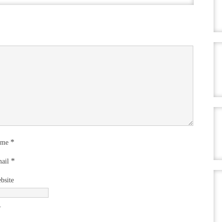
*
ame
*
ail
bsite
.