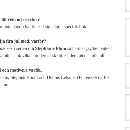
 till vem och varför?
nu inte någon har önskat sig någon specifik bok.
lja fira jul med, varför?
 bok sex i serien om
Stephanie Plum
så härmar jag helt enkelt
milj. Tänk vilken underbar skrattfest den julen skulle bli!
ed och motivera varför.
ngham, Stephen Booth och Dennis Lehane. Helt enkelt därför
st nu.