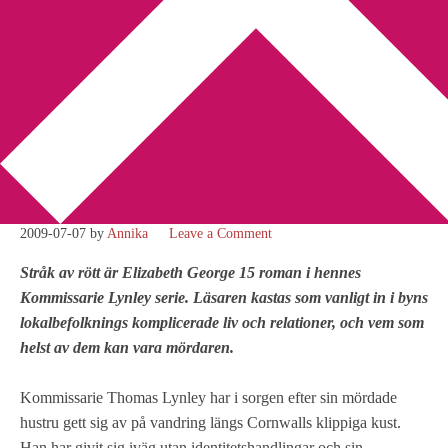
You are here:
Home
/
Amerikansk litteratur
/
Recension: Elizabeth
George: Stråk av rött
Recension: Elizabeth
George: Stråk av rött
2009-07-07
by
Annika
Leave a Comment
Stråk av rött är Elizabeth George 15 roman i hennes
Kommissarie Lynley serie. Läsaren kastas som vanligt in i byns
lokalbefolknings komplicerade liv och relationer, och vem som
helst av dem kan vara mördaren.
Kommissarie Thomas Lynley har i sorgen efter sin mördade
hustru gett sig av på vandring längs Cornwalls klippiga kust.
Han har givit sig iväg utan identitetshandlingar och sin