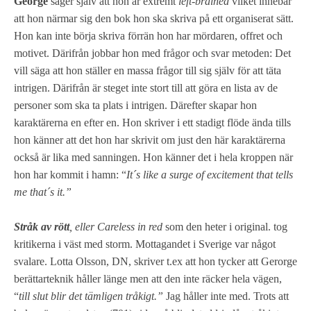
George
säger själv att hon är extremt
left-brained
vilket innebär
att hon närmar sig den bok hon ska skriva på ett organiserat sätt.
Hon kan inte börja skriva förrän hon har mördaren, offret och
motivet. Därifrån jobbar hon med frågor och svar metoden: Det
vill säga att hon ställer en massa frågor till sig själv för att täta
intrigen. Därifrån är steget inte stort till att göra en lista av de
personer som ska ta plats i intrigen. Därefter skapar hon
karaktärerna en efter en. Hon skriver i ett stadigt flöde ända tills
hon känner att det hon har skrivit om just den här karaktärerna
också är lika med sanningen. Hon känner det i hela kroppen när
hon har kommit i hamn: “
It´s like a surge of excitement that tells
me that´s it.”
Stråk av rött
, eller Careless in red
som den heter i original. tog
kritikerna i väst med storm. Mottagandet i Sverige var något
svalare. Lotta Olsson, DN, skriver t.ex att hon tycker att Gerorge
berättarteknik håller länge men att den inte räcker hela vägen,
“
till slut blir det tämligen tråkigt.”
Jag håller inte med. Trots att