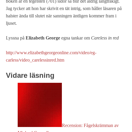
boken är en tegelsten (701) sidor så blir det aldrig långtråkigt.
Jag tycker att hon har skrivit en tät intrig, som håller läsaren på
halster ända till slutet när sanningen äntligen kommer fram i
ljuset.
Lyssna på
Elizabeth George
egna tankar om
Careless in red
http://www.elizabethgeorgeonline.com/video/eg-
carless/video_carelessinred.htm
Vidare läsning
Recension: Fågelskrämman av