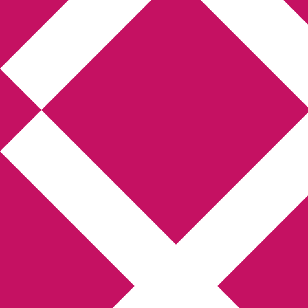
Annikas litteratur-
och kulturblogg
Deckare, kriminalromaner, thrillers
Hem
Boktolva
Författarfemman
Kontakt
Om
Webbshop Amazon
Gästinlägg
Bokbloggsjerka
Bloggmaraton
Deckare
Kriminalroman
Utskriftscentralen
Min tv-blogg