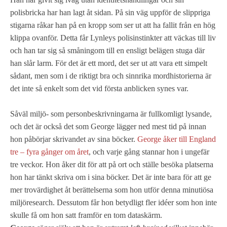
polisbricka har han lagt åt sidan. På sin väg uppför de slippriga
stigarna råkar han på en kropp som ser ut att ha fallit från en hög
klippa ovanför. Detta får Lynleys polisinstinkter att väckas till liv
och han tar sig så småningom till en ensligt belägen stuga där
han slår larm. För det är ett mord, det ser ut att vara ett simpelt
sådant, men som i de riktigt bra och sinnrika mordhistorierna är
det inte så enkelt som det vid första anblicken synes var.
Såväl miljö- som personbeskrivningarna är fullkomligt lysande,
och det är också det som George lägger ned mest tid på innan
hon påbörjar skrivandet av sina böcker.
George åker till England
tre – fyra gånger om året
, och varje gång stannar hon i ungefär
tre veckor. Hon åker dit för att på ort och ställe besöka platserna
hon har tänkt skriva om i sina böcker. Det är inte bara för att ge
mer trovärdighet åt berättelserna som hon utför denna minutiösa
miljöresearch. Dessutom får hon betydligt fler idéer som hon inte
skulle få om hon satt framför en tom dataskärm.