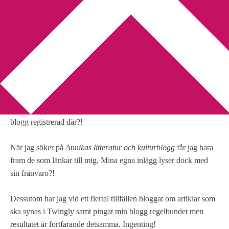
You are here:
Home
/
Twingly
/
Hjälp med Twingly
Hjälp med Twingly
2011-04-09
by
Annika
2 Comments
Jag har ett konto på Twingly men uppenbarligen är inte min
blogg registrerad där?!
När jag söker på
Annikas litteratur och kulturblogg
får jag bara
fram de som länkar till mig. Mina egna inlägg lyser dock med
sin frånvaro?!
Dessutom har jag vid ett flertal tillfällen bloggat om artiklar som
ska synas i Twingly samt pingat min blogg regelbundet men
resultatet är fortfarande detsamma. Ingenting!