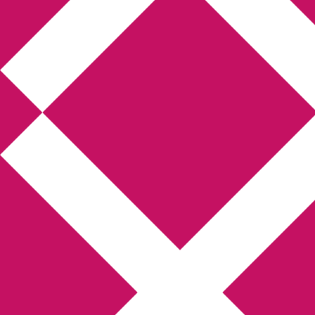
Annikas litteratur-
och kulturblogg
Deckare, kriminalromaner, thrillers
Hem
Boktolva
Författarfemman
Kontakt
Om
Webbshop Amazon
Gästinlägg
Bokbloggsjerka
Bloggmaraton
Deckare
Kriminalroman
Utskriftscentralen
Min tv-blogg