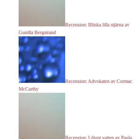
Recension: Blinka lilla stjärna av
Gunilla Bergstrand
Recension: Advokaten av Cormac
McCarthy
Recension: I djupt vatten av Paula