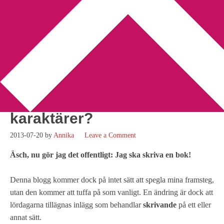
You are here:
Home
/
skrivande
/
Hur går man tillväga när man
ska namnge karaktärer?
Hur går man tillväga när
man ska namnge
karaktärer?
2013-07-20
by
Annika
Leave a Comment
Äsch, nu gör jag det offentligt: Jag ska skriva en bok!
Denna blogg kommer dock på intet sätt att spegla mina framsteg,
utan den kommer att tuffa på som vanligt. En ändring är dock att
lördagarna tillägnas inlägg som behandlar
skrivande
på ett eller
annat sätt.