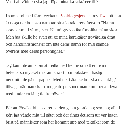
Vad i all världen ska jag döpa mina
karaktärer
till?
I samband med förra veckans
Bokbloggsjerka
skrev
Ewa
att hon
är noga när hon ska namnge sina karaktärer eftersom ”Namn
associerar till så mycket. Naturligtvis olika för olika människor.
Men jag skulle ha svårt att ge mina karaktärer trovärdiga drag
och handlingsmönster om inte deras namn för mig stämde
överens med deras personlighet.”
Jag kan inte annat än att hålla med henne om att en namn
betyder så mycket mer än bara ett par bokstäver hastigt
nerklottrade på ett papper. Med det i åtanke hur ska man då gå
tillväga när man ska namnge de personer man kommer att leva
med under en lång tid framöver?
För att försöka hitta svaret på den gåtan gjorde jag som jag alltid
gör; jag vände mig till nätet och där finns det som tur var ingen
brist på människor som har kommit upp med tekniker som de