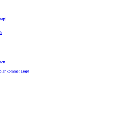
sap!
dt
sen
mplar kommer asap!