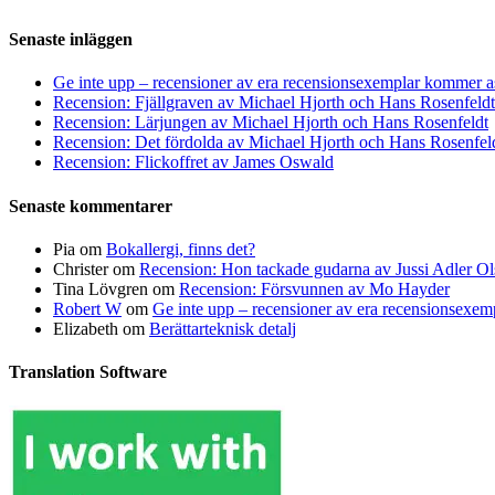
Senaste inläggen
Ge inte upp – recensioner av era recensionsexemplar kommer a
Recension: Fjällgraven av Michael Hjorth och Hans Rosenfeldt
Recension: Lärjungen av Michael Hjorth och Hans Rosenfeldt
Recension: Det fördolda av Michael Hjorth och Hans Rosenfel
Recension: Flickoffret av James Oswald
Senaste kommentarer
Pia
om
Bokallergi, finns det?
Christer
om
Recension: Hon tackade gudarna av Jussi Adler Ol
Tina Lövgren
om
Recension: Försvunnen av Mo Hayder
Robert W
om
Ge inte upp – recensioner av era recensionsexe
Elizabeth
om
Berättarteknisk detalj
Translation Software