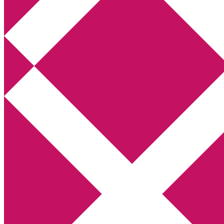
Annikas litteratur- och kulturblogg
Deckare, kriminalromaner, thrillers
Hem
Boktolva
Författarfemman
Kontakt
Om
Webbshop Amazon
Gästinlägg
Bokbloggsjerka
Bloggmaraton
Deckare
Kriminalroman
Utskriftscentralen