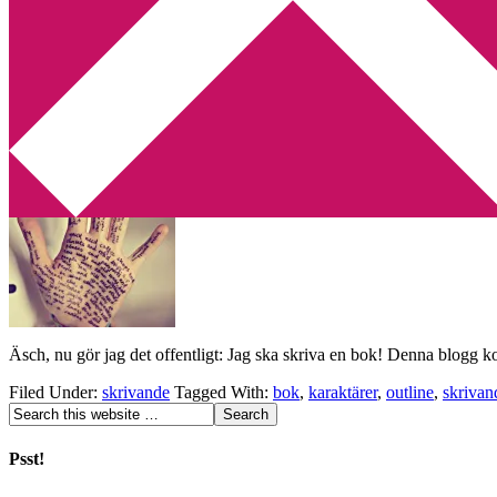
Min tv-blogg
You are here:
Home
/
Archives for outline
Hur går man tillväga när man ska namnge
2013-07-20
by
Annika
Leave a Comment
Äsch, nu gör jag det offentligt: Jag ska skriva en bok! Denna blogg k
Filed Under:
skrivande
Tagged With:
bok
,
karaktärer
,
outline
,
skrivan
Psst!