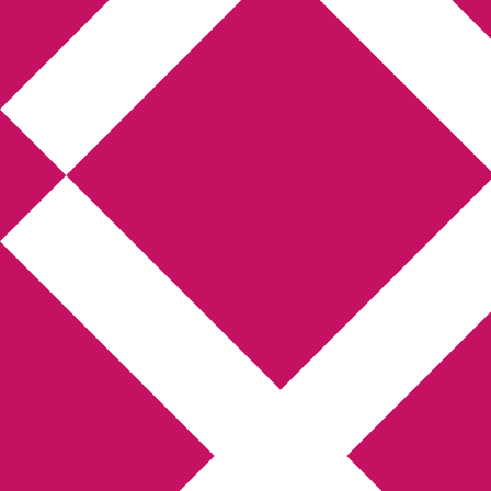
Annikas litteratur-
och kulturblogg
Deckare, kriminalromaner, thrillers
Hem
Boktolva
Författarfemman
Kontakt
Om
Webbshop Amazon
Gästinlägg
Bokbloggsjerka
Bloggmaraton
Deckare
Kriminalroman
Utskriftscentralen
Min tv-blogg