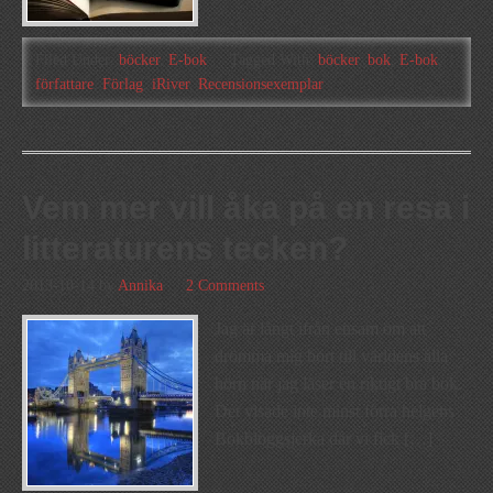
Filed Under:
böcker
,
E-bok
Tagged With:
böcker
,
bok
,
E-bok
,
författare
,
Förlag
,
iRiver
,
Recensionsexemplar
Vem mer vill åka på en resa i
litteraturens tecken?
2013-10-14
by
Annika
2 Comments
Jag är långt ifrån ensam om att
drömma mig bort till världens alla
hörn när jag läser en riktigt bra bok.
Det visade inte minst förra helgens
Bokbloggsjerka där vi fick […]