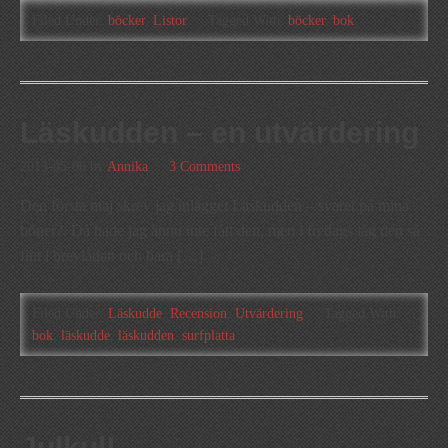
Filed Under:
böcker
,
Listor
Tagged With:
böcker
,
bok
Läskudden – en utvärdering
2013-05-06
by
Annika
3 Comments
Den första maj skrev jag inlägget Läskudden – svaret på mina
böner?. Då hade jag ännu inte fått den, men i fredags låg den så
fint i brevlådan och bara […]
Filed Under:
Läskudde
,
Recension
,
Utvärdering
Tagged With:
bok
,
läskudde
,
läskudden
,
surfplatta
Julkul!