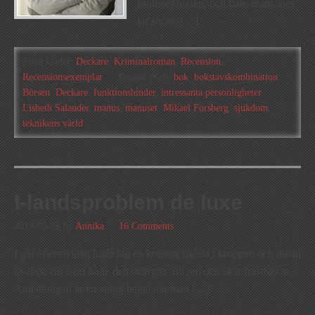
brottssektionen, och hans team som
tar sig an […]
Filed Under:
Deckare
,
Kriminalroman
,
Recension
,
Recensionsexemplar
Tagged With:
bok
,
bokstavskombination
,
Börsen
,
Deckare
,
funktionshinder
,
intressanta personligheter
,
Lisbeth Salander
,
manus
,
manuset
,
Mikael Forsberg
,
sjukdom
,
teknikens värld
I-landsproblem de luxe
2013-05-08
by
Annika
16 Comments
I går eftermiddag hade jag en konstig känsla i kroppen och innan
kvällen var över hade den övergått till ren och skär frustration.
Anledningen är en aning banal när man […]