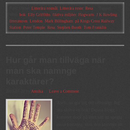
Filed Under:
Litterära resmål
,
Litterära resor
,
Resa
Tagged
With:
bok
,
Elly Griffiths
,
fiktiva miljöer
,
Hogwarts
,
J K Rowling
,
litteraturen
,
London
,
Mark Billingham
,
på Kings Cross Railway
Station
,
Peter Temple
,
Resa
,
Stephen Booth
,
Tom Franklin
Hur går man tillväga när
man ska namnge
karaktärer?
2013-07-20
by
Annika
Leave a Comment
Äsch, nu gör jag det offentligt: Jag
ska skriva en bok! Denna blogg
kommer dock på intet sätt att spegla
mina framsteg, utan den kommer att