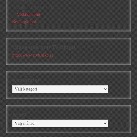
Annika
/
2026-05-10
Välkomna hit!
Besök gästbok
Missa inte min TV-blogg
http://www.atvb.alkb.se
Kategorier
Kategorier
Arkiv
Arkiv