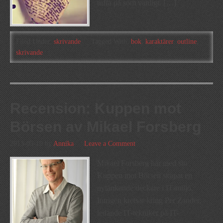
tuffa på som vanligt. […]
Filed Under:
skrivande
Tagged With:
bok
,
karaktärer
,
outline
,
skrivande
Recension: Kuppen mot
Börsen av Mikael Forsberg
2013-05-10
by
Annika
Leave a Comment
Mikael Forsberg har med sin
Kuppen mot Börsen skapat en
nytänkande deckare i IT-miljö.
Intrigen kretsar kring Per Zander,
ledande IT-tekniker på IT-