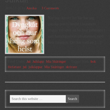
2010-12-26
by
Annika
3 Comments
När jag skriver det här har jag
ganska precis landat i hemmets
trygga vrå efter att ha firat julhelgen i
mitt barndomshem tillsammans med
hela familjen. Det har varit en […]
Filed Under:
Jul
,
Julklapp
,
Mia Skäringer
Tagged With:
bok
,
författare
,
jul
,
julklappar
,
Mia Skäringer
,
skrivare