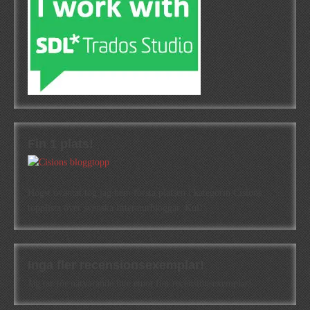
Fin 1 plats!
Högst oväntat tog jag hem första platsen i kategorin Cisions
topplista över svenska litteraturbloggar. Kul!
Inga fler recensionsexemplar!
Jag tar för närvarande inte emot fler recensionsexemplar!