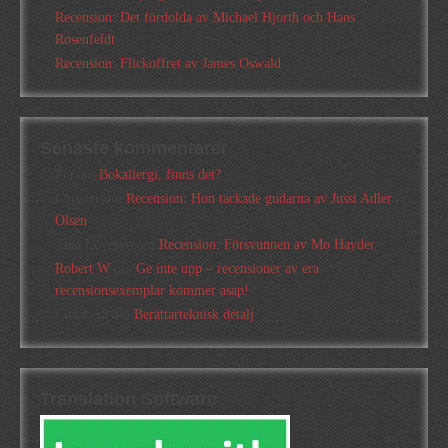
Recension: Det fördolda av Michael Hjorth och Hans
Rosenfeldt
Recension: Flickoffret av James Oswald
Senaste kommentarer
Pia
om
Bokallergi, finns det?
Christer
om
Recension: Hon tackade gudarna av Jussi Adler
Olsen
Tina Lövgren
om
Recension: Försvunnen av Mo Hayder
Robert W
om
Ge inte upp – recensioner av era
recensionsexemplar kommer asap!
Elizabeth
om
Berättarteknisk detalj
Translation Software