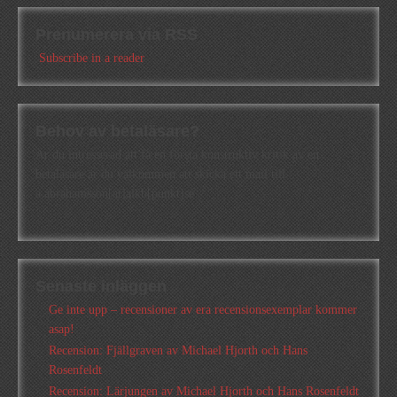
Prenumerera via RSS
Subscribe in a reader
Behov av betaläsare?
Är du intresserad att få en första konstruktiv kritik av en
betaläsare är du välkommen att skicka ett mail till
a.abrahamsson[at]alkb[punkt]se
Senaste inläggen
Ge inte upp – recensioner av era recensionsexemplar kommer
asap!
Recension: Fjällgraven av Michael Hjorth och Hans
Rosenfeldt
Recension: Lärjungen av Michael Hjorth och Hans Rosenfeldt