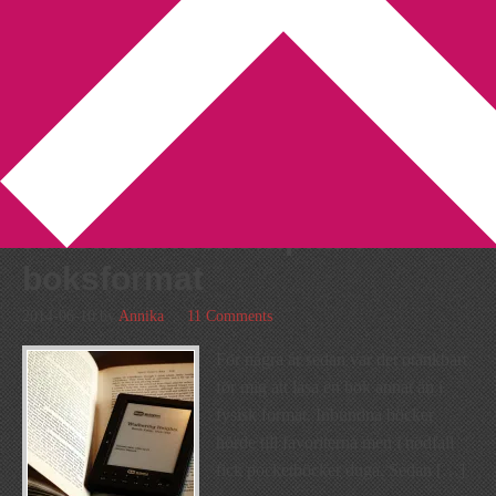
You are here:
Home
/
Archives for bok
En uppmaning till förlag och
författare som skickar ut
recensionsexemplar i e-
boksformat
2014-06-10
by
Annika
11 Comments
För några år sedan var det otänkbart
för mig att läsa en bok annat än i
fysisk format. Inbundna böcker
hörde till favoriterna men i nödfall
fick pocketböcker duga. Sedan […]