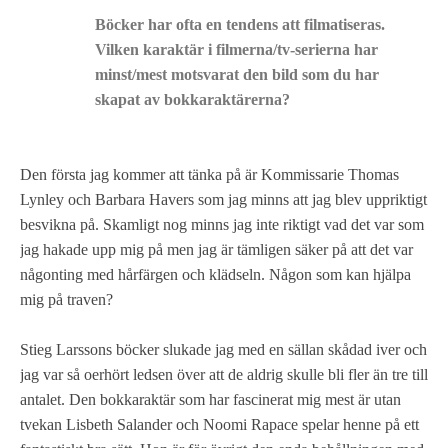
Böcker har ofta en tendens att filmatiseras.
Vilken karaktär i filmerna/tv-serierna har
minst/mest motsvarat den bild som du har
skapat av bokkaraktärerna?
Den första jag kommer att tänka på är Kommissarie Thomas
Lynley och Barbara Havers som jag minns att jag blev uppriktigt
besvikna på. Skamligt nog minns jag inte riktigt vad det var som
jag hakade upp mig på men jag är tämligen säker på att det var
någonting med hårfärgen och klädseln. Någon som kan hjälpa
mig på traven?
Stieg Larssons böcker slukade jag med en sällan skådad iver och
jag var så oerhört ledsen över att de aldrig skulle bli fler än tre till
antalet. Den bokkaraktär som har fascinerat mig mest är utan
tvekan Lisbeth Salander och Noomi Rapace spelar henne på ett