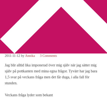
You are here:
Home
/
Bokbloggsjerka
/
Mitt eget svar till helgens
bokbloggsjerka
Mitt eget svar till helgens
bokbloggsjerka
2011-11-12
by
Annika
3 Comments
Jag blir alltid lika imponerad över mig själv när jag sätter mig
själv på pottkanten med mina egna frågor. Tyvärr har jag bara
1,5 svar på veckans fråga men det får duga, i alla fall för
stunden.
Veckans fråga lyder som bekant