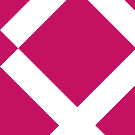
Annikas litteratur-
och kulturblogg
Deckare, kriminalromaner, thrillers
Hem
Boktolva
Författarfemman
Kontakt
Om
Webbshop Amazon
Gästinlägg
Bokbloggsjerka
Bloggmaraton
Deckare
Kriminalroman
Utskriftscentralen
Min tv-blogg