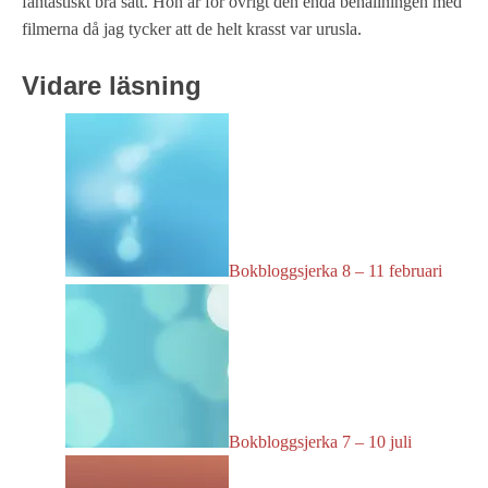
fantastiskt bra sätt. Hon är för övrigt den enda behållningen med
filmerna då jag tycker att de helt krasst var urusla.
Vidare läsning
Bokbloggsjerka 8 – 11 februari
Bokbloggsjerka 7 – 10 juli