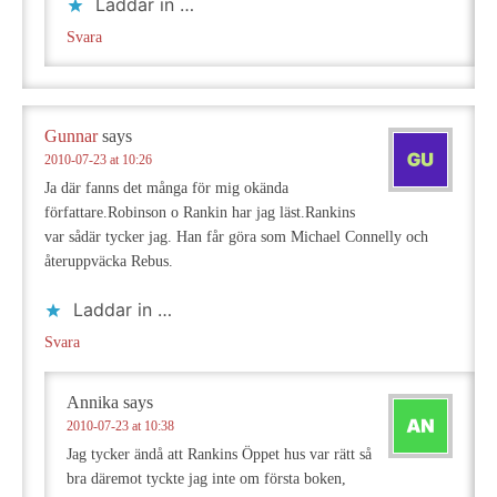
Laddar in …
Svara
Gunnar
says
2010-07-23 at 10:26
Ja där fanns det många för mig okända
författare.Robinson o Rankin har jag läst.Rankins
var sådär tycker jag. Han får göra som Michael Connelly och
återuppväcka Rebus.
Laddar in …
Svara
Annika
says
2010-07-23 at 10:38
Jag tycker ändå att Rankins Öppet hus var rätt så
bra däremot tyckte jag inte om första boken,