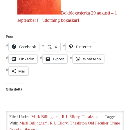
Bokbloggsjerka 29 augusti – 1
september [+ utlottning bokaskar]
Psst:
Facebook
X
Pinterest
LinkedIn
E-post
WhatsApp
Mer
Gilla detta:
Filed Under:
Mark Billingham
,
R.J. Ellory
,
Theakston
Tagged
With:
Mark Billingham
,
R.J. Ellory
,
Theakston Old Peculier Crime
Novel of the year