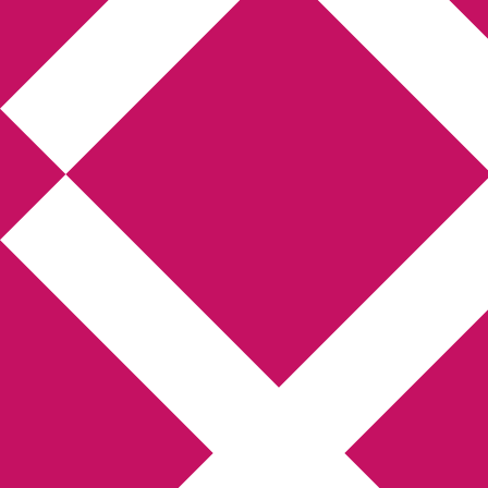
Annikas litteratur-
och kulturblogg
Deckare, kriminalromaner, thrillers
Hem
Boktolva
Författarfemman
Kontakt
Om
Webbshop Amazon
Gästinlägg
Bokbloggsjerka
Bloggmaraton
Deckare
Kriminalroman
Utskriftscentralen
Min tv-blogg