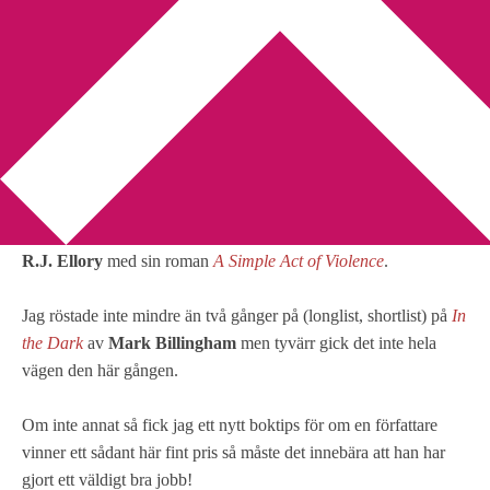
You are here:
Home
/
Mark Billingham
/
Och vinnaren….
Och vinnaren….
2010-07-22
by
Annika
4 Comments
i
Theakstons Old Peculier Crime Novel of the Year 2010
är
R.J. Ellory
med sin roman
A Simple Act of Violence
.
Jag röstade inte mindre än två gånger på (longlist, shortlist) på
In
the Dark
av
Mark Billingham
men tyvärr gick det inte hela
vägen den här gången.
Om inte annat så fick jag ett nytt boktips för om en författare
vinner ett sådant här fint pris så måste det innebära att han har
gjort ett väldigt bra jobb!