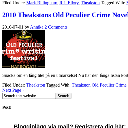
Filed Under:
Mark Billingham
,
R.J. Ellory
,
Theakston
Tagged With:
2010 Theakstons Old Peculier Crime Novel
2010-07-01
by
Annika
2 Comments
Snacka om en lång titel på en utmärkelse! Nu har den långa listan ko
Filed Under:
Theakston
Tagged With:
Theakston Old Peculier Crime 
Next Page »
Psst!
Blogginlägg via mail? Registrera dig här: