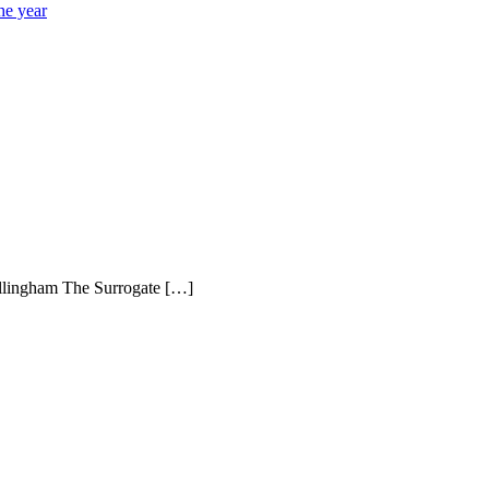
he year
Billingham The Surrogate […]