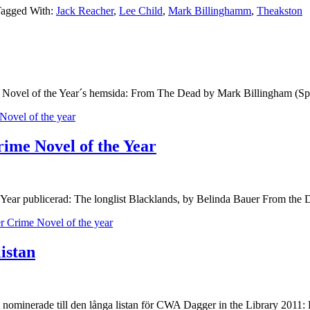
agged With:
Jack Reacher
,
Lee Child
,
Mark Billinghamm
,
Theakston
e Novel of the Year´s hemsida: From The Dead by Mark Billingham (Sp
Novel of the year
rime Novel of the Year
he Year publicerad: The longlist Blacklands, by Belinda Bauer From th
r Crime Novel of the year
istan
vit nominerade till den långa listan för CWA Dagger in the Library 2011: