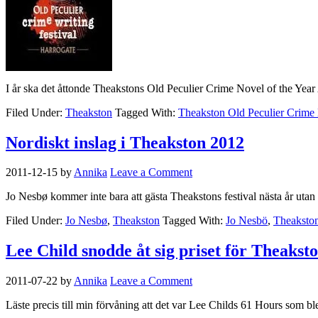
I år ska det åttonde Theakstons Old Peculier Crime Novel of the Year 
Filed Under:
Theakston
Tagged With:
Theakston Old Peculier Crime 
Nordiskt inslag i Theakston 2012
2011-12-15
by
Annika
Leave a Comment
Jo Nesbø kommer inte bara att gästa Theakstons festival nästa år utan 
Filed Under:
Jo Nesbø
,
Theakston
Tagged With:
Jo Nesbö
,
Theakston
Lee Child snodde åt sig priset för Theakst
2011-07-22
by
Annika
Leave a Comment
Läste precis till min förvåning att det var Lee Childs 61 Hours som 