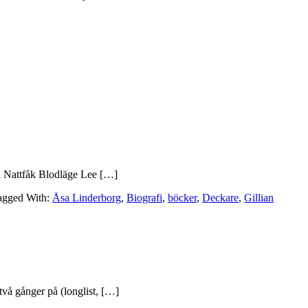
men Nattfåk Blodläge Lee […]
agged With:
Åsa Linderborg
,
Biografi
,
böcker
,
Deckare
,
Gillian
vå gånger på (longlist, […]