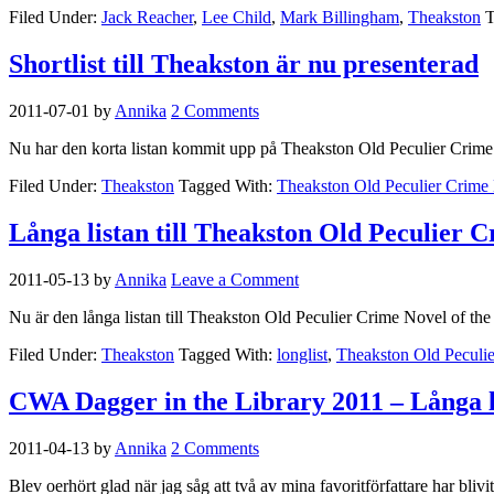
Filed Under:
Jack Reacher
,
Lee Child
,
Mark Billingham
,
Theakston
T
Shortlist till Theakston är nu presenterad
2011-07-01
by
Annika
2 Comments
Nu har den korta listan kommit upp på Theakston Old Peculier Crim
Filed Under:
Theakston
Tagged With:
Theakston Old Peculier Crime 
Långa listan till Theakston Old Peculier C
2011-05-13
by
Annika
Leave a Comment
Nu är den långa listan till Theakston Old Peculier Crime Novel of t
Filed Under:
Theakston
Tagged With:
longlist
,
Theakston Old Peculie
CWA Dagger in the Library 2011 – Långa l
2011-04-13
by
Annika
2 Comments
Blev oerhört glad när jag såg att två av mina favoritförfattare har bli