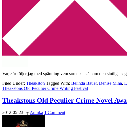
Min tv-blogg
You are here:
Home
/
Archives for Theakston
Theakstons Old Peculier Crime Novel of th
2013-05-10
by
Annika
2 Comments
Varje år följer jag med spänning vem som ska stå som den slutliga se
Filed Under:
Theakston
Tagged With:
Belinda Bauer
,
Denise Mina
,
L
Theakstons Old Peculier Crime Writing Festival
Theakstons Old Peculier Crime Novel Awa
2012-05-23
by
Annika
1 Comment