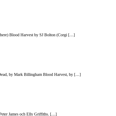
here) Blood Harvest by SJ Bolton (Corgi […]
e Dead, by Mark Billingham Blood Harvest, by […]
 Peter James och Elly Griffiths. […]