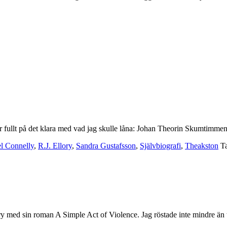
g var fullt på det klara med vad jag skulle låna: Johan Theorin Skumtim
l Connelly
,
R.J. Ellory
,
Sandra Gustafsson
,
Självbiografi
,
Theakston
T
y med sin roman A Simple Act of Violence. Jag röstade inte mindre än t