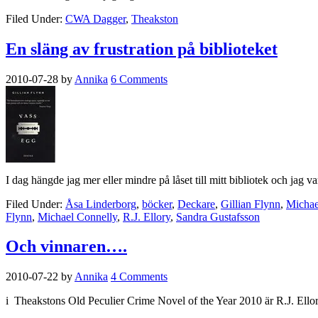
Filed Under:
CWA Dagger
,
Theakston
En släng av frustration på biblioteket
2010-07-28
by
Annika
6 Comments
I dag hängde jag mer eller mindre på låset till mitt bibliotek och ja
Filed Under:
Åsa Linderborg
,
böcker
,
Deckare
,
Gillian Flynn
,
Michae
Flynn
,
Michael Connelly
,
R.J. Ellory
,
Sandra Gustafsson
Och vinnaren….
2010-07-22
by
Annika
4 Comments
i Theakstons Old Peculier Crime Novel of the Year 2010 är R.J. Ellor