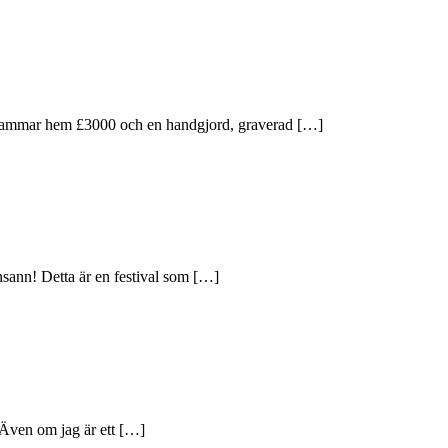
ren kammar hem £3000 och en handgjord, graverad […]
insann! Detta är en festival som […]
 Även om jag är ett […]