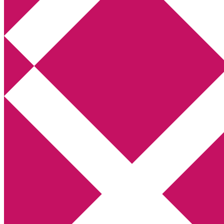
Annikas litteratur- och kulturblogg
Deckare, kriminalromaner, thrillers
Hem
Boktolva
Författarfemman
Kontakt
Om
Webbshop Amazon
Gästinlägg
Bokbloggsjerka
Bloggmaraton
Deckare
Kriminalroman
Utskriftscentralen