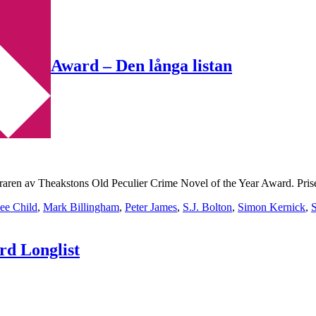
e Year Award – Den långa listan
graren av Theakstons Old Peculier Crime Novel of the Year Award. Pris
ee Child
,
Mark Billingham
,
Peter James
,
S.J. Bolton
,
Simon Kernick
,
S
rd Longlist