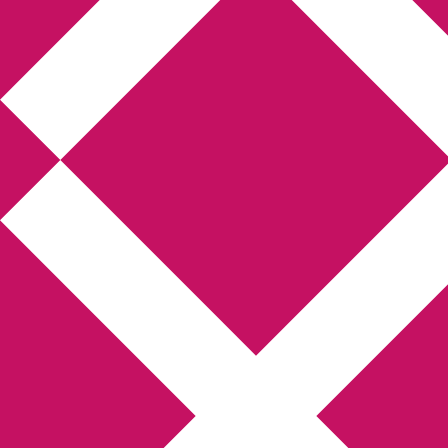
Annikas litteratur-
och kulturblogg
Deckare, kriminalromaner, thrillers
Hem
Boktolva
Författarfemman
Kontakt
Om
Webbshop Amazon
Gästinlägg
Bokbloggsjerka
Bloggmaraton
Deckare
Kriminalroman
Utskriftscentralen
Min tv-blogg