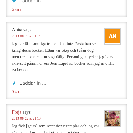
Laddar in …
Svara
Anita
says
2013-08-23 at 01:14
Jag har läst samtliga tre och kan inte förstå hausset
kring dessa böcker. Ettan var okej och tvåan dög
men trean var rent ut sagt dålig. Personligen tycker jag hans
skrivsätt påminner om Jens Lapidus, böcker som jag inte alls
tycker om.
Laddar in …
Svara
Freja
says
2013-08-22 at 21:13
Jag fick [geim] som recensionsexemplar och jag var
så glad att jag inte lagt ut pengar på den, jag