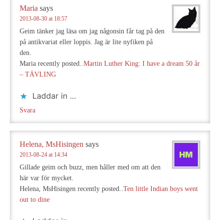
Maria
says
2013-08-30 at 18:57
Geim tänker jag läsa om jag någonsin får tag på den
på antikvariat eller loppis. Jag är lite nyfiken på
den.
Maria recently posted..
Martin Luther King: I have a dream 50 år
– TÄVLING
Laddar in …
Svara
Helena, MsHisingen
says
2013-08-24 at 14:34
Gillade geim och buzz, men håller med om att den
här var för mycket.
Helena, MsHisingen recently posted..
Ten little Indian boys went
out to dine