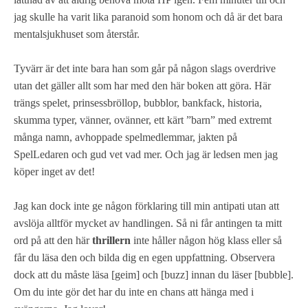
jag skulle ha varit lika paranoid som honom och då är det bara
mentalsjukhuset som återstår.
Tyvärr är det inte bara han som går på någon slags overdrive
utan det gäller allt som har med den här boken att göra. Här
trängs spelet, prinsessbröllop, bubblor, bankfack, historia,
skumma typer, vänner, ovänner, ett kärt ”barn” med extremt
många namn, avhoppade spelmedlemmar, jakten på
SpelLedaren och gud vet vad mer. Och jag är ledsen men jag
köper inget av det!
Jag kan dock inte ge någon förklaring till min antipati utan att
avslöja alltför mycket av handlingen. Så ni får antingen ta mitt
ord på att den här
thrillern
inte håller någon hög klass eller så
får du läsa den och bilda dig en egen uppfattning. Observera
dock att du måste läsa [geim] och [buzz] innan du läser [bubble].
Om du inte gör det har du inte en chans att hänga med i