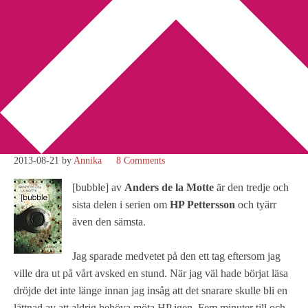
You are here:
Home
/
Alfabeta
/
Recension: [bubble] av Anders de
la Motte
Recension: [bubble] av
Anders de la Motte
2013-08-21
by
Annika
8 Comments
[bubble] av
Anders de la Motte
är den tredje och
sista delen i serien om
HP Pettersson
och tyärr
även den sämsta.
Jag sparade medvetet på den ett tag eftersom jag
ville dra ut på vårt avsked en stund. När jag väl hade börjat läsa
dröjde det inte länge innan jag insåg att det snarare skulle bli en
lättnad av att aldrig behöva möta HP igen. Fem minuter till och