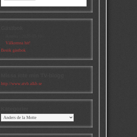
Gästbok
Annika
/
2026-05-10
Välkomna hit!
Besök gästbok
Missa inte min TV-blogg
http://www.atvb.alkb.se
Kategorier
Kategorier