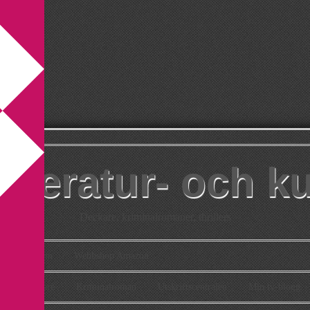
itteratur- och k
Deckare, kriminalromaner, thrillers
takt
Om
Webbshop Amazon
n
Deckare
Kriminalroman
Utskriftscentralen
Min tv-blogg