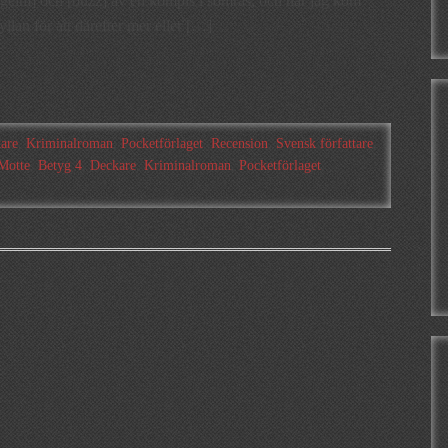
[geim] och [buzz] av en kompis i somras, och när jag kom
lan för att därefter mer eller […]
are
,
Kriminalroman
,
Pocketförlaget
,
Recension
,
Svensk författare
,
Motte
,
Betyg 4
,
Deckare
,
Kriminalroman
,
Pocketförlaget
,