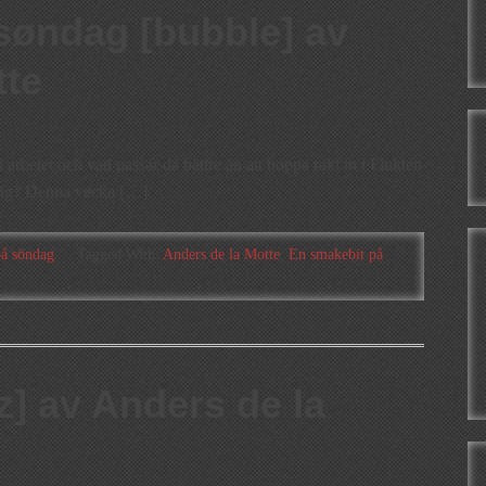
søndag [bubble] av
tte
l arbetet och vad passar då bättre än att hoppa rakt in i Flukten
dag? Denna vecka […]
på söndag
Tagged With:
Anders de la Motte
,
En smakebit på
] av Anders de la