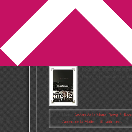
You are here:
Home
/
Archives for Anders de l
Recension: Me
de la Motte
2014-07-14
by
Annika
6 Comments
I och med MemoRandom har 
finns det många grenar på b
Filed Under:
Anders de la Motte
,
Betyg 3
,
Rece
With:
Anders de la Motte
,
infiltratör
,
serie