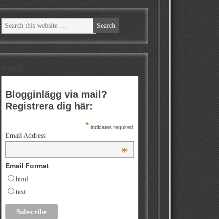
Psst!
Blogginlägg via mail?
Registrera dig här:
*
indicates required
Email Address
*
Email Format
html
text