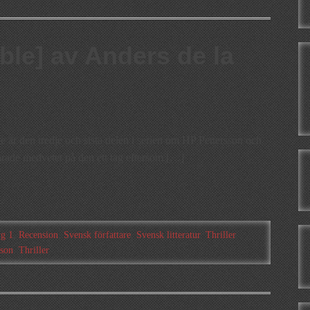
ble] av Anders de la
e är den tredje och sista delen i serien om HP Pettersson och
arade medvetet på den ett tag eftersom […]
yg 1
,
Recension
,
Svensk författare
,
Svensk litteratur
,
Thriller
sson
,
Thriller