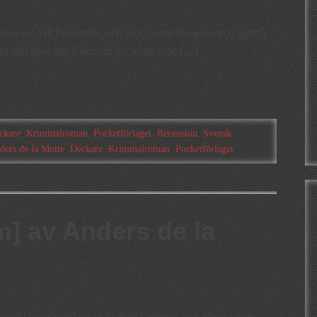
erien om HP Pettersson, och precis som föregångaren [geim]
gga den ifrån sig. Eftersom det är en serie […]
ckare
,
Kriminalroman
,
Pocketförlaget
,
Recension
,
Svensk
ders de la Motte
,
Deckare
,
Kriminalroman
,
Pocketförlaget
m] av Anders de la