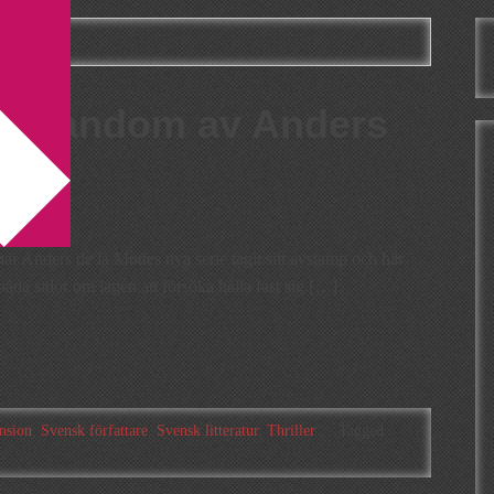
a Motte
moRandom av Anders
Anders de la Mottes nya serie tagit sitt avstamp och här
åda sidor om lagen att försöka hålla fast sig […]
nsion
,
Svensk författare
,
Svensk litteratur
,
Thriller
Tagged