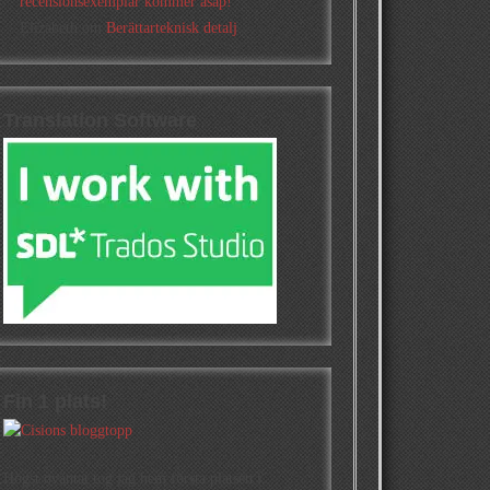
recensionsexemplar kommer asap!
Elizabeth
om
Berättarteknisk detalj
Translation Software
Fin 1 plats!
Högst oväntat tog jag hem första platsen i