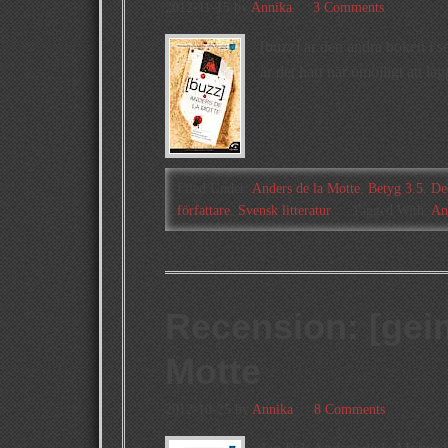
2012-11-15
by
Annika
3 Comments
[buzz] är den andra boken i s
är det hart när omöjligt att lä
Filed Under:
Anders de la Motte
,
Betyg 3.5
,
De
författare
,
Svensk litteratur
Tagged With:
An
Recension: [gei
Motte
2012-10-25
by
Annika
8 Comments