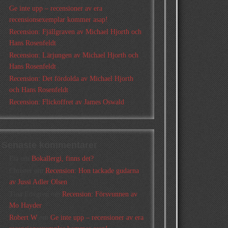
Ge inte upp – recensioner av era
recensionsexemplar kommer asap!
Recension: Fjällgraven av Michael Hjorth och
Hans Rosenfeldt
Recension: Lärjungen av Michael Hjorth och
Hans Rosenfeldt
Recension: Det fördolda av Michael Hjorth
och Hans Rosenfeldt
Recension: Flickoffret av James Oswald
Senaste kommentarer
Pia
om
Bokallergi, finns det?
Christer
om
Recension: Hon tackade gudarna
av Jussi Adler Olsen
Tina Lövgren
om
Recension: Försvunnen av
Mo Hayder
Robert W
om
Ge inte upp – recensioner av era