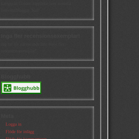
kategorin Cisions topplista över svenska
litteraturbloggar. Kul!
Inga fler recensionsexemplar!
Jag tar för närvarande inte emot fler
recensionsexemplar!
Blogghubb
Meta
Logga in
Flöde för inlägg