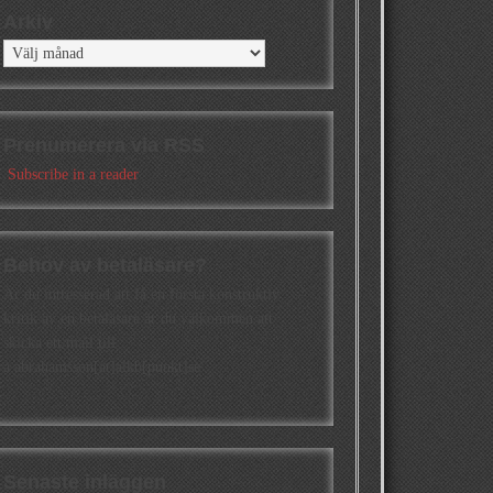
Arkiv
Arkiv
Prenumerera via RSS
Subscribe in a reader
Behov av betaläsare?
Är du intresserad att få en första konstruktiv
kritik av en betaläsare är du välkommen att
skicka ett mail till
a.abrahamsson[at]alkb[punkt]se
Senaste inläggen