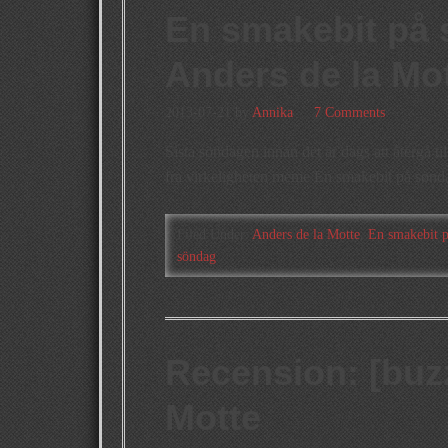
En smakebit på 
Anders de la Mo
2013-07-21
by
Annika
7 Comments
Sista söndagen innan det är dags att återgå til
fra virkeligheten meme En smakebit på søn
Filed Under:
Anders de la Motte
,
En smakebit 
söndag
Recension: [buzz
Motte