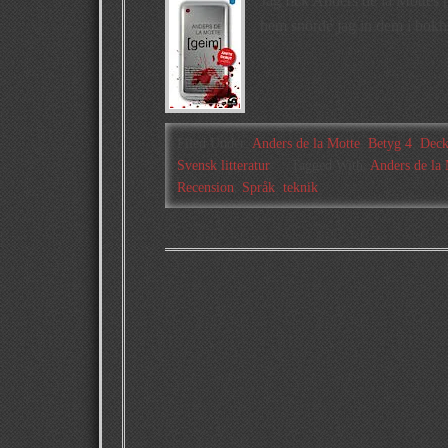
Jag fick Anders de la Mottes 
hem snörde jag in dem i bokhyl
Filed Under:
Anders de la Motte
,
Betyg 4
,
Deck
Svensk litteratur
Tagged With:
Anders de la 
Recension
,
Språk
,
teknik