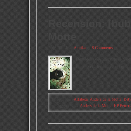
Recension: [bub
Motte
2013-08-21
by
Annika
8 Comments
[bubble] av Anders de la Mott
tyärr även den sämsta. Jag sp
Filed Under:
Alfabeta
,
Anders de la Motte
,
Bet
Tagged With:
Anders de la Motte
,
HP Petter