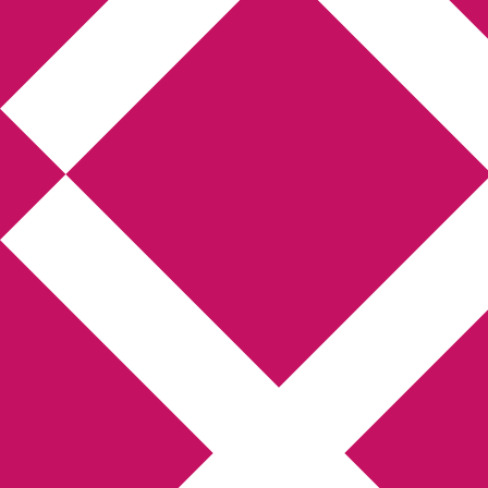
Annikas l
Hem
Boktolva
Författarfemman
Kon
Gästinlägg
Bokbloggsjerka
Bloggmarato