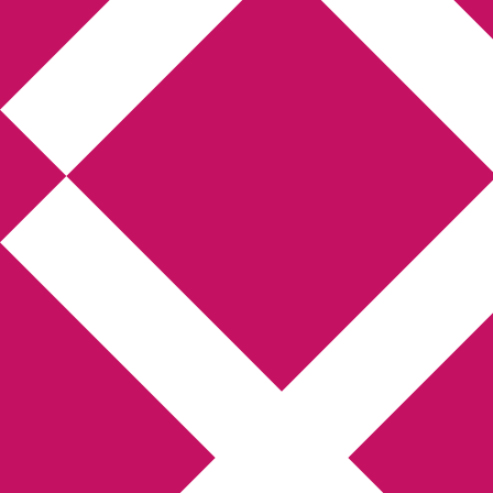
Annikas litteratur-
och kulturblogg
Deckare, kriminalromaner, thrillers
Hem
Boktolva
Författarfemman
Kontakt
Om
Webbshop Amazon
Gästinlägg
Bokbloggsjerka
Bloggmaraton
Deckare
Kriminalroman
Utskriftscentralen
Min tv-blogg