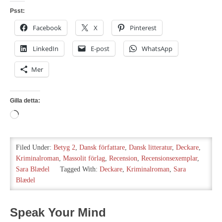
Psst:
Facebook
X
Pinterest
LinkedIn
E-post
WhatsApp
Mer
Gilla detta:
Laddar
in
…
Filed Under:
Betyg 2
,
Dansk författare
,
Dansk litteratur
,
Deckare
,
Kriminalroman
,
Massolit förlag
,
Recension
,
Recensionsexemplar
,
Sara Blædel
Tagged With:
Deckare
,
Kriminalroman
,
Sara
Blædel
Speak Your Mind