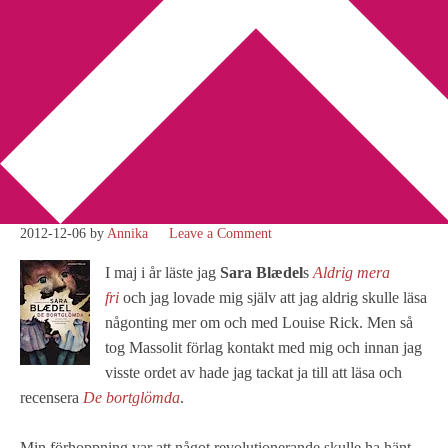
You are here:
Home
/
Betyg 2
/
Recension: De bortglömda av
Sara Blædel
Recension: De bortglömda
av Sara Blædel
2012-12-06
by
Annika
Leave a Comment
I maj i år läste jag
Sara Blædel
s
Aldrig mera
fri
och jag lovade mig själv att jag aldrig skulle läsa
någonting mer om och med Louise Rick. Men så
tog Massolit förlag kontakt med mig och innan jag
visste ordet av hade jag tackat ja till att läsa och
recensera
De bortglömda
.
Min förhoppning var att något revolutionerande skulle ha hänt