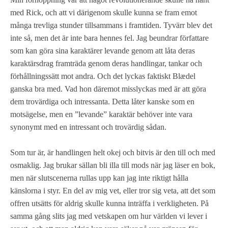
med Rick, och att vi därigenom skulle kunna se fram emot
många trevliga stunder tillsammans i framtiden. Tyvärr blev det
inte så, men det är inte bara hennes fel. Jag beundrar författare
som kan göra sina karaktärer levande genom att låta deras
karaktärsdrag framträda genom deras handlingar, tankar och
förhållningssätt mot andra. Och det lyckas faktiskt Blædel
ganska bra med. Vad hon däremot misslyckas med är att göra
dem trovärdiga och intressanta. Detta låter kanske som en
motsägelse, men en ”levande” karaktär behöver inte vara
synonymt med en intressant och trovärdig sådan.
Som tur är, är handlingen helt okej och bitvis är den till och med
osmaklig. Jag brukar sällan bli illa till mods när jag läser en bok,
men när slutscenerna rullas upp kan jag inte riktigt hålla
känslorna i styr. En del av mig vet, eller tror sig veta, att det som
offren utsätts för aldrig skulle kunna inträffa i verkligheten. På
samma gång slits jag med vetskapen om hur världen vi lever i