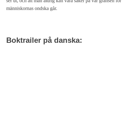
ser ut, och att man aldrig kan vara säker på var gränsen för
människornas ondska går.
Boktrailer på danska: