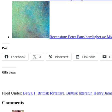
Recension: Peter Pans hemlighet av Mi
Psst:
Facebook
X
Pinterest
LinkedIn
E
Gilla detta:
Filed Under:
Betyg 1
,
Brittisk författare
,
Brittisk litteratur
,
Henry Jam
Comments