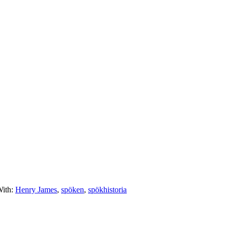
With:
Henry James
,
spöken
,
spökhistoria