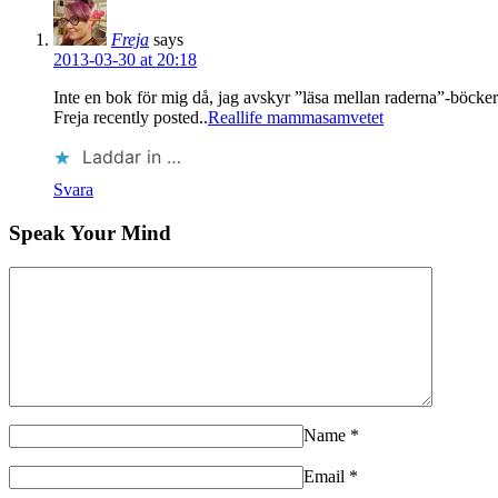
Freja
says
2013-03-30 at 20:18
Inte en bok för mig då, jag avskyr ”läsa mellan raderna”-böck
Freja recently posted..
Reallife mammasamvetet
Laddar in …
Svara
Speak Your Mind
Name
*
Email
*