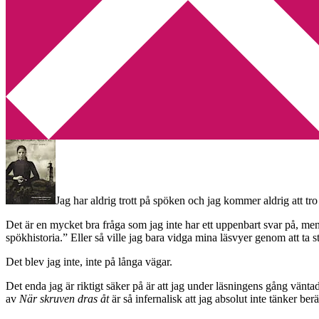
Min tv-blogg
You are here:
Home
/
Betyg 1
/
Recension: När skruven dras åt av H
Recension: När skruven dras åt
2013-03-30
by
Annika
1 Comment
Jag har aldrig trott på spöken och jag kommer aldrig att tro
Det är en mycket bra fråga som jag inte har ett uppenbart svar på, men
spökhistoria.” Eller så ville jag bara vidga mina läsvyer genom att ta 
Det blev jag inte, inte på långa vägar.
Det enda jag är riktigt säker på är att jag under läsningens gång vän
av
När skruven dras åt
är så infernalisk att jag absolut inte tänker be