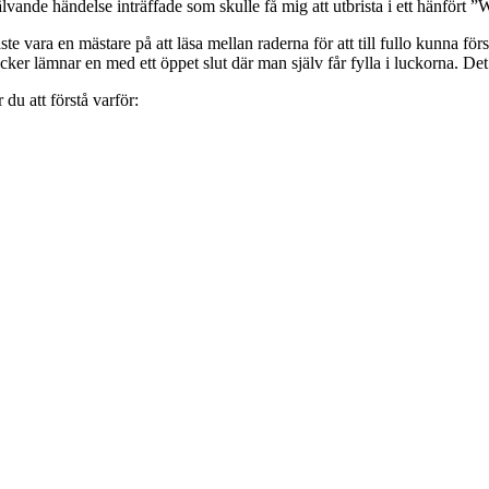
älvande händelse inträffade som skulle få mig att utbrista i ett hänfört 
åste vara en mästare på att läsa mellan raderna för att till fullo kunna f
öcker lämnar en med ett öppet slut där man själv får fylla i luckorna. Det 
u att förstå varför: