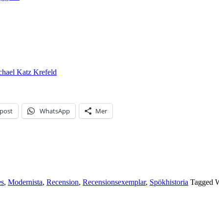
chael Katz Krefeld
-post
WhatsApp
Mer
es
,
Modernista
,
Recension
,
Recensionsexemplar
,
Spökhistoria
Tagged 