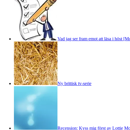
Vad jag ser fram emot att läsa i höst [M
Ny brittisk tv-serie
Recension: Kyss mig först av Lottie M