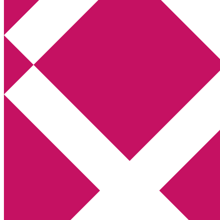
Annikas litteratur- och kulturblogg
Deckare, kriminalromaner, thrillers
Hem
Boktolva
Författarfemman
Kontakt
Om
Webbshop Amazon
Gästinlägg
Bokbloggsjerka
Bloggmaraton
Deckare
Kriminalroman
Utskriftscentralen