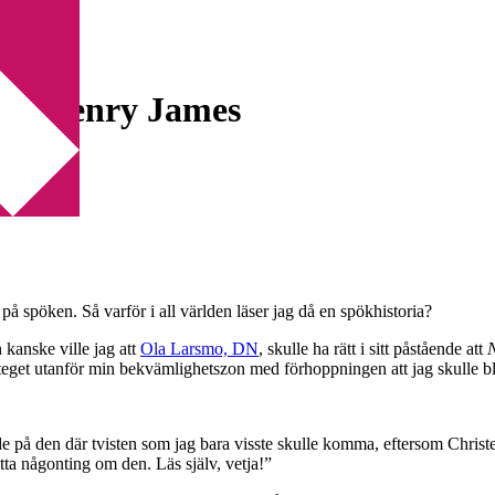
enry James
 av Henry James
 på spöken. Så varför i all världen läser jag då en spökhistoria?
 kanske ville jag att
Ola Larsmo, DN
, skulle ha rätt i sitt påstående att
N
steget utanför min bekvämlighetszon med förhoppningen att jag skulle bli 
tade på den där tvisten som jag bara visste skulle komma, eftersom Chri
rätta någonting om den. Läs själv, vetja!”