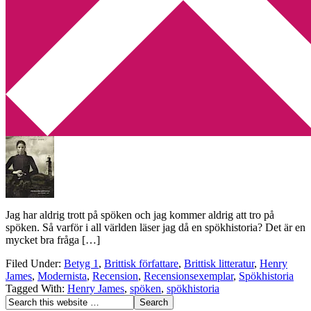
Min tv-blogg
You are here:
Home
/
Archives for spöken
Recension: När skruven dras åt av Henry
James
2013-03-30
by
Annika
1 Comment
Jag har aldrig trott på spöken och jag kommer aldrig att tro på
spöken. Så varför i all världen läser jag då en spökhistoria? Det är en
mycket bra fråga […]
Filed Under:
Betyg 1
,
Brittisk författare
,
Brittisk litteratur
,
Henry
James
,
Modernista
,
Recension
,
Recensionsexemplar
,
Spökhistoria
Tagged With:
Henry James
,
spöken
,
spökhistoria