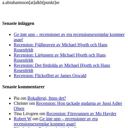
a.abrahamsson[at]alkb[punkt]se
Senaste inläggen
Ge inte upp – recensioner av era recensionsexemplar kommer
asap!
Recension: Fjällgraven av Michael Hjorth och Hans
Rosenfeldt
Recension: Lärjungen av Michael Hjorth och Hans
Rosenfeldt
Recension: Det fördolda av Michael Hjorth och Hans
Rosenfeldt
Recension: Flickoffret av James Oswald
Senaste kommentarer
Pia
om
Bokallergi, finns det?
Christer
om
Recension: Hon tackade gudarna av Jussi Adler
Olsen
Tina Lövgren
om
Recension: Försvunnen av Mo Hayder
Robert W
om
Ge inte upp – recensioner av era
recensionsexemplar kommer asap!