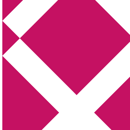
Annikas litteratur- och kulturblogg
Deckare, kriminalromaner, thrillers
Hem
Boktolva
Författarfemman
Kontakt
Om
Webbshop Amazon
Gästinlägg
Bokbloggsjerka
Bloggmaraton
Deckare
Kriminalroman
Utskriftscentralen