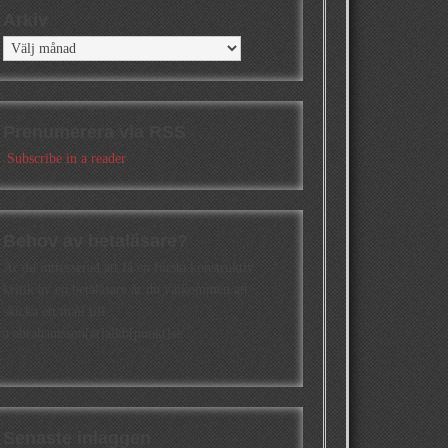
Arkiv
Arkiv
Prenumerera via RSS
Subscribe in a reader
Behov av betaläsare?
Är du intresserad att få en första konstruktiv
kritik av en betaläsare är du välkommen att
skicka ett mail till
a.abrahamsson[at]alkb[punkt]se
Senaste inläggen