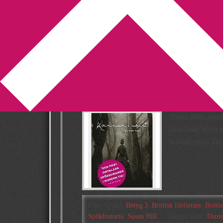
You are here:
Home
/
Archives for spökhistori
Recension: Kvin
Hill
2014-06-01
by
Annika
8 Comments
Susan Hills rom
dess både blivit 
huvudrollen: Tac
Filed Under:
Betyg 3
,
Brittisk författare
,
Brittis
Spökhistoria
,
Susan Hill
Tagged With:
Danie