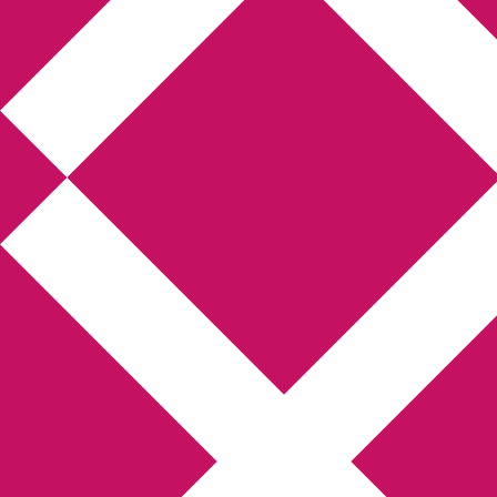
Annikas l
Hem
Boktolva
Författarfemman
Kon
Gästinlägg
Bokbloggsjerka
Bloggmarato