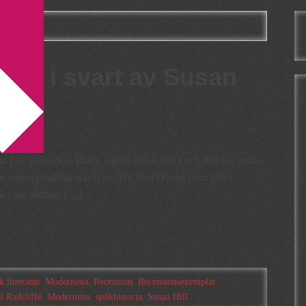
a
nan i svart av Susan
an The Woman in Black utkom redan 1983 och den har sedan
en teateruppsättning och en film med Daniel Radcliffe i
k vare förlaget […]
k litteratur
,
Modernista
,
Recension
,
Recensionsexemplar
,
l Radcliffe
,
Modernista
,
spökhistoria
,
Susan Hill