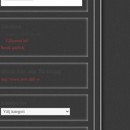
Gästbok
Annika
/
2026-05-10
Välkomna hit!
Besök gästbok
Missa inte min TV-blogg
http://www.atvb.alkb.se
Kategorier
Kategorier