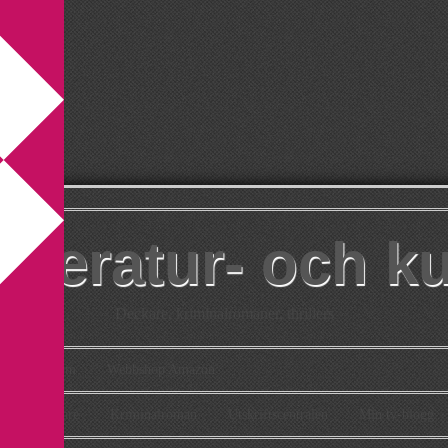
itteratur- och k
Deckare, kriminalromaner, thrillers
takt
Om
Webbshop Amazon
n
Deckare
Kriminalroman
Utskriftscentralen
Min tv-blogg