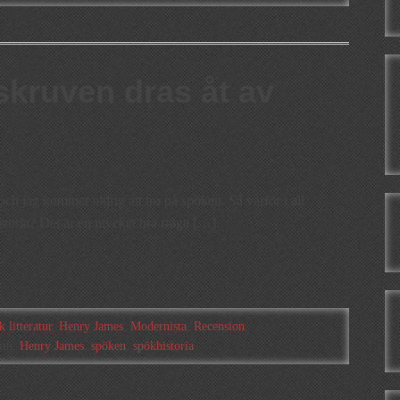
skruven dras åt av
 och jag kommer aldrig att tro på spöken. Så varför i all
istoria? Det är en mycket bra fråga […]
k litteratur
,
Henry James
,
Modernista
,
Recension
,
ith:
Henry James
,
spöken
,
spökhistoria