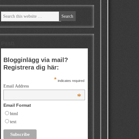
Psst!
Blogginlägg via mail?
Registrera dig här:
*
indicates required
Email Address
*
Email Format
html
text