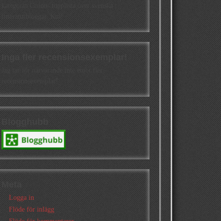
kategorin Cisions topplista över svenska
litteraturbloggar. Kul!
Inga fler recensionsexemplar!
Jag tar för närvarande inte emot fler
recensionsexemplar!
Blogghubb
Meta
Logga in
Flöde för inlägg