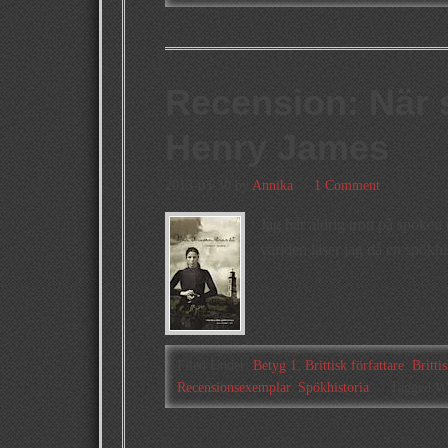
Recension: När 
Henry James
2013-03-30
by
Annika
1 Comment
Jag har aldrig trott på spöken
världen läser jag då en spökh
Filed Under:
Betyg 1
,
Brittisk författare
,
Brittis
Recensionsexemplar
,
Spökhistoria
Tagged W