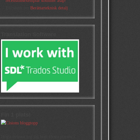
recensionsexemplar kommer asap!
Elizabeth
om
Berättarteknisk detalj
Translation Software
Fin 1 plats!
Högst oväntat tog jag hem första platsen i