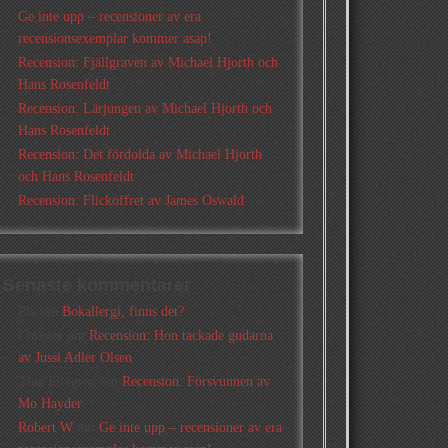
Ge inte upp – recensioner av era
recensionsexemplar kommer asap!
Recension: Fjällgraven av Michael Hjorth och
Hans Rosenfeldt
Recension: Lärjungen av Michael Hjorth och
Hans Rosenfeldt
Recension: Det fördolda av Michael Hjorth
och Hans Rosenfeldt
Recension: Flickoffret av James Oswald
Senaste kommentarer
Pia
om
Bokallergi, finns det?
Christer
om
Recension: Hon tackade gudarna
av Jussi Adler Olsen
Tina Lövgren
om
Recension: Försvunnen av
Mo Hayder
Robert W
om
Ge inte upp – recensioner av era