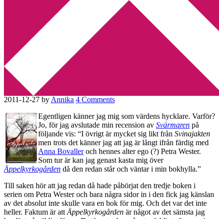
Min tv-blogg
You are here:
Home
/
Anna Bovaller
/
Recension:
Äppelkyrkogården av Anna Bovaller
Recension: Äppelkyrkogården
av Anna Bovaller
2011-12-27
by
Annika
4 Comments
Egentligen känner jag mig som värdens hycklare. Varför?
Jo, för jag avslutade min recension av
Svärmaren
på
följande vis: “I övrigt är mycket sig likt från
Svinajakten
men trots det känner jag att jag är långt ifrån färdig med
Anna Bovaller
och hennes alter ego (?) Petra Wester.
Som tur är kan jag genast kasta mig över
Äppelkyrkogården
då den redan står och väntar i min bokhylla.”
Till saken hör att jag redan då hade påbörjat den tredje boken i
serien om Petra Wester och bara några sidor in i den fick jag känslan
av det absolut inte skulle vara en bok för mig. Och det var det inte
heller. Faktum är att
Äppelkyrkogården
är något av det sämsta jag