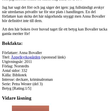
Jag har sagt det förr och jag säger det igen: jag fullständigt avskyr
när utredarnas privatliv tar för stor plats i handlingen. En del
författare kan sköta det här någorlunda snyggt men Anna Bovaller
hör definitivt inte till dem.
Att den här boken över huvud taget får ett betyg kan Bovaller tacka
gamla meriter för!
Bokfakta:
Författare: Anna Bovaller
Titel:
Äppelkyrkogården
(sponsrad länk)
Utgivningsår: 2011
Förlag: Norstedts
Antal sidor: 332
Källa: Bibliotek
Intresse: deckare, kriminalroman
Serie: Petra Wester (del 3)
Betyg [Rating:1/5]
Vidare läsning