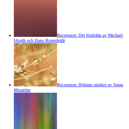
Recension: Det fördolda av Michael
Hjorth och Hans Rosenfeldt
Recension: Hjärtats mörker av Jonas
Moström