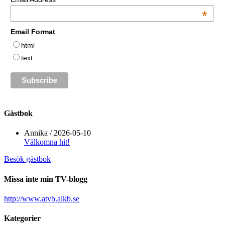
*
Email Format
html
text
Gästbok
Annika
/
2026-05-10
Välkomna hit!
Besök gästbok
Missa inte min TV-blogg
http://www.atvb.alkb.se
Kategorier