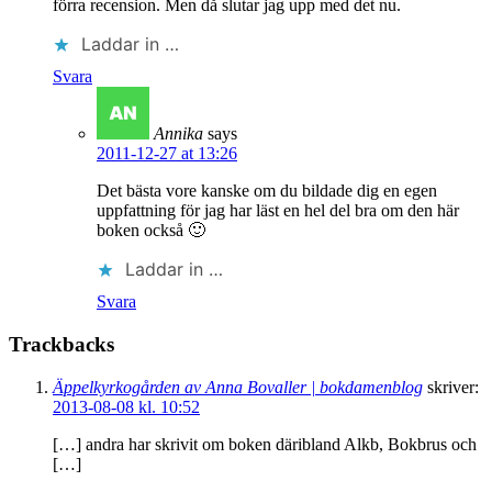
förra recension. Men då slutar jag upp med det nu.
Laddar in …
Svara
Annika
says
2011-12-27 at 13:26
Det bästa vore kanske om du bildade dig en egen
uppfattning för jag har läst en hel del bra om den här
boken också 🙂
Laddar in …
Svara
Trackbacks
Äppelkyrkogården av Anna Bovaller | bokdamenblog
skriver:
2013-08-08 kl. 10:52
[…] andra har skrivit om boken däribland Alkb, Bokbrus och
[…]