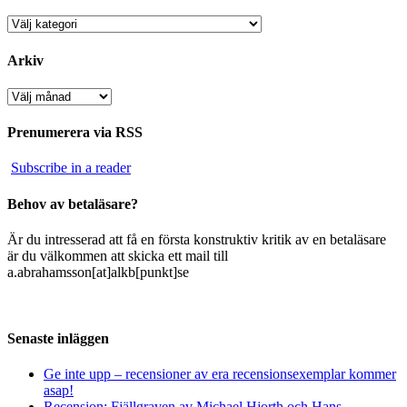
Kategorier
Arkiv
Arkiv
Prenumerera via RSS
Subscribe in a reader
Behov av betaläsare?
Är du intresserad att få en första konstruktiv kritik av en betaläsare
är du välkommen att skicka ett mail till
a.abrahamsson[at]alkb[punkt]se
Senaste inläggen
Ge inte upp – recensioner av era recensionsexemplar kommer
asap!
Recension: Fjällgraven av Michael Hjorth och Hans