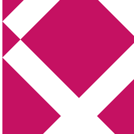
Annikas litteratur- och kulturblogg
Deckare, kriminalromaner, thrillers
Hem
Boktolva
Författarfemman
Kontakt
Om
Webbshop Amazon
Gästinlägg
Bokbloggsjerka
Bloggmaraton
Deckare
Kriminalroman
Utskriftscentralen