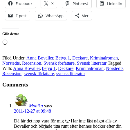
Facebook
X
Pinterest
LinkedIn
E-post
WhatsApp
Mer
Gilla detta:
Laddar
in
…
Filed Under:
Anna Bovaller
,
Betyg 1
,
Deckare
,
Kriminalroman
,
Norstedts
,
Recension
,
Svensk författare
,
Svensk litteratur
Tagged
With:
Anna Bovaller
,
betyg 1
,
Deckare
,
Kriminalroman
,
Norstedts
,
Recension
,
svensk författare
,
svensk litteratur
Comments
Monika
says
2011-12-27 at 09:48
Då får det nog vara för mig 🙂 Har inte läst något alls av
Bovaller och började titta runt efter hennes böcker efter din