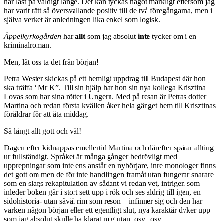
har läst på väldigt länge. Det kan tyckas något märkligt eftersom jag
har varit rätt så översvallande positiv till de två föregångarna, men i
själva verket är anledningen lika enkel som logisk.
Äppelkyrkogården
har
allt
som jag absolut
inte
tycker om i en
kriminalroman.
Men, låt oss ta det från början!
Petra Wester skickas på ett hemligt uppdrag till Budapest där hon
ska träffa “Mr K”. Till sin hjälp har hon sin nya kollega Krisztina
Lovas som har sina rötter i Ungern. Med på resan är Petras dotter
Martina och redan första kvällen åker hela gänget hem till Krisztinas
föräldrar för att äta middag.
Så långt allt gott och väl!
Dagen efter kidnappas emellertid Martina och därefter spårar allting
ur fullständigt. Språket är många gånger bedrövligt med
upprepningar som inte ens anstår en nybörjare, inre monologer finns
det gott om men de för inte handlingen framåt utan fungerar snarare
som en slags rekapitulation av sådant vi redan vet, intrigen som
inleder boken går i stort sett upp i rök och ses aldrig till igen, en
sidohistoria- utan såväl rim som reson – infinner sig och den har
varken någon början eller ett egentligt slut, nya karaktär dyker upp
som jag absolut skulle ha klarat mig utan, osv., osv.