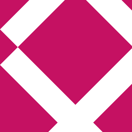
Annikas l
Hem
Boktolva
Författarfemman
Kon
Gästinlägg
Bokbloggsjerka
Bloggmarato