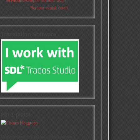
recensionsexemplar kommer asap!
Elizabeth
om
Berättarteknisk detalj
Translation Software
Fin 1 plats!
Högst oväntat tog jag hem första platsen i