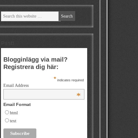
Psst!
Blogginlägg via mail?
Registrera dig här:
*
indicates required
Email Address
*
Email Format
html
text