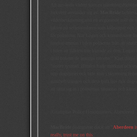
Att använda vädret som en stämningsförhöjar
frekvent använder sig av.
MacBride
behärska
väderbeskrivningarna en avgörande roll: de s
jakten på seriemördaren som kidnappar och dö
för poliserna. När Logan och kommissarie Inch s
hindrar imman i bilen poliserna från att snab
i bilen att fläkten inte klarade av den. Log
dold bakom de immiga rutorna.” Kort därpå ska
“under tystnad. Himlen hade mörknat och oväd
upp dagsljuset och lade stan i skymning red
gatubelysningen och dess gula ljus fick dag
att sätta sig in i polisernas situation och kä
(Grampian Police Headquarters, Aberdeen)
MacBride
poängterar dock att “
Aberdeen
i
really, trust me on this
:”