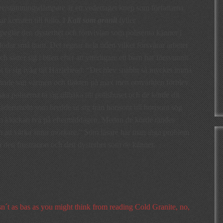
e/stämningsdämpare är ett vedertaget knep som författarna
r konsten till fullo. I
Kall som granit
fyller
peglar den dysterhet och förtvivlan som poliserna känner i
dar små barn. Det regnar hela tiden vilket försvårar arbetet
ätter sig i bilen efter att ytterligare ett barn har försvunnit
bt ta sig iväg till Hazlehead: “Det blev snabbt så mycket imma
an hade satt värmen och fläkten på max men omvärlden förblev
 poliserna ta sig tillbaka till polishuset och de körde dit
ersmoln som bredde ut sig från horisont till horisont sög
an klockan två på eftermiddagen. Medan de körde tändes
en att värka ännu mörkare.” Som läsare har man inga problem
nna den frustration och den dysterhet som de känner.
sn´t as bas as you might think from reading Cold Granite, no,