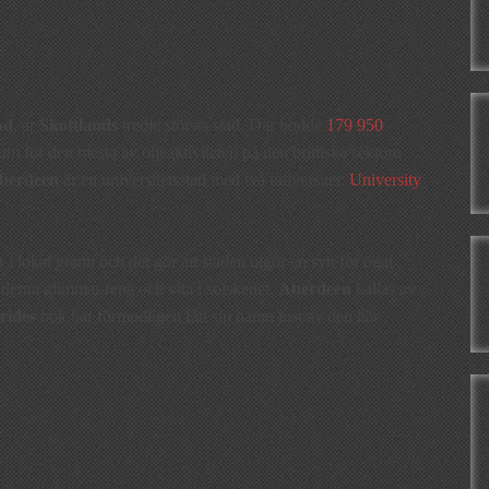
nd
, är
Skottlands
tredje största stad. Där bodde
179 950
um för den mesta av oljeaktiviteten på den brittiska sektorn
berdeen
är en universitetsstad med två universitet:
University
 lokal granit och det gör att staden utgör en syn för ögat
naderna glimmar rena och vita i solskenet.
Aberdeen
kallas av
rides
bok har förmodligen fått sin namn just av den här