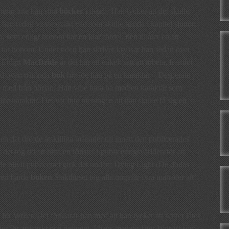
erar inte han sina
böcker
i detalj. Han tycker att det skulle
 han redan visste exakt vad som skulle hända i kapitel sjutton.
 som enligt honom har en klar fördel: den tillåter en att
a tar honom. Under tiden han skriver kryssar han sedan över
 Enligt
MacBride
är det här ett enkelt sätt att arbeta, framför
t med ovan nämnda
bok
hittade han på en karaktär – Desperate
 med från början. Han ville bara ha med en karaktär som
 lite karaktär. Det var inte meningen att han skulle få sig ett
 men det dröjde åtskilliga månader till innan den publicerades.
t tog tid att hitta en fönster i publiceringsvärlden för att
de blivit publicerad gick det undan: Dying Light (De dödas
den fjärde
boken
Slakthuset tog alla ungefär fyra månader att
et för Writer. Det förklarar han med att han tycker att writer låter
ter för artistiskt och pampigt. I hans mening låter Writ-ist som