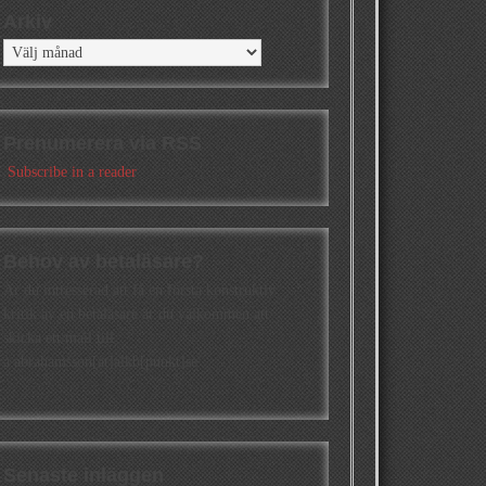
Arkiv
Arkiv
Prenumerera via RSS
Subscribe in a reader
Behov av betaläsare?
Är du intresserad att få en första konstruktiv
kritik av en betaläsare är du välkommen att
skicka ett mail till
a.abrahamsson[at]alkb[punkt]se
Senaste inläggen