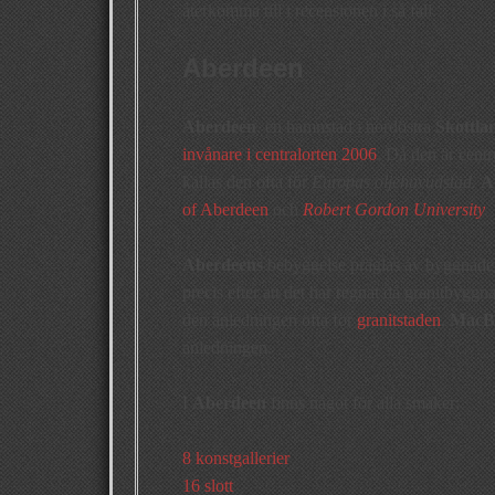
återkomma till i recensionen i så fall.
Aberdeen
Aberdeen
, en hamnstad i nordöstra
Skottla
invånare i centralorten 2006
. Då den är centr
kallas den ofta för
Europas oljehuvudstad.
A
of Aberdeen
och
Robert Gordon University
.
Aberdeens
bebyggelse präglas av byggnader i
precis efter att det har regnat då granitbygg
den anledningen ofta för
granitstaden
.
MacB
anledningen.
I
Aberdeen
finns något för alla smaker:
8 konstgallerier
16 slott