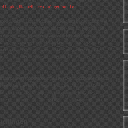
nd hoping like hell they don´t get found out
”
 speciell taktik. Logan McRae – böckernas huvudperson – är
llsammans med sin mamma (Catherine) och sin pappa (Scott).
efternamn som han har tagit från telefonkatalogen.
tionary of Names.
Han understryker att det här är svårare än
 med en karaktär som man faktiskt känner, eller har jobbat
mycket men det är bättre att ta det säkra före det osäkra anser
na konversationer med sig själv. (Det här skrämde mig lite
 själv. Jag gör det hela hela tiden, men vill för den skull inte
n skrev den här med en något skämtsam underton). Dessa
 ute och promenerar för sig själv, eller via papper och penna
.
andlingen