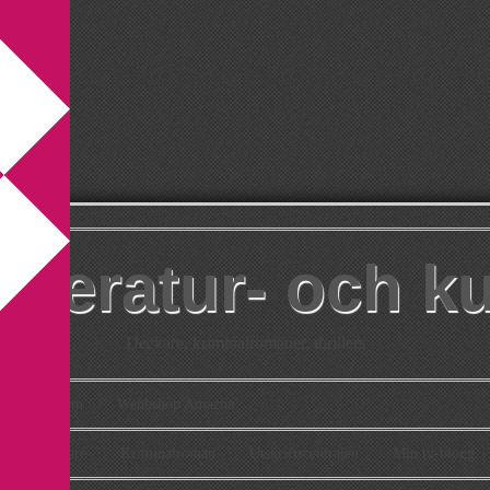
itteratur- och k
Deckare, kriminalromaner, thrillers
takt
Om
Webbshop Amazon
n
Deckare
Kriminalroman
Utskriftscentralen
Min tv-blogg