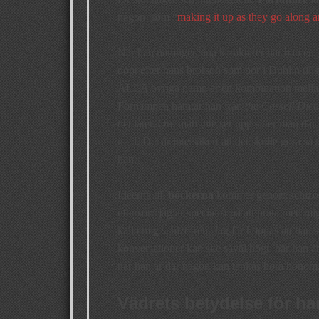
någon som “
making it up as they go along a
När han namnger sina karaktärer har han en
döpt efter hans brorson som bor i Dublin ti
ALLA övriga namn är en kombination mellan 
Förnamnen hämtar han från
the Cassell Dic
det låter. Om man inte ser upp sitter man där
med. Det är inte säkert att det skulle göra så 
han.
Idéerna till
böckerna
kommer genom schizofre
eftersom jag är specialist på att prata med mig
kalla mig schizofren. Jag får hoppas att ha
konversationer kan ske såväl högt: när han är
när han är där någon kan tänkas höra honom
Vädrets betydelse för h