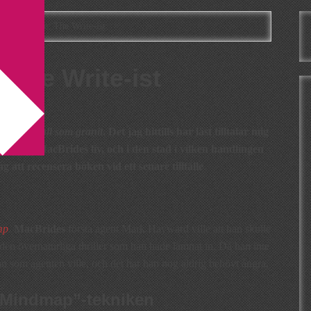
rt MacBride: The Write-ist
 The Write-ist
des bok
Kall som granit
. Det jag hittills har läst tilltalar mig
a lite i MacBrides liv, och i den stad i vilken handlingen
g att recensera boken vid ett senare tillfälle
.
mp
.
MacBrides
första agent Mark Hayward ville att han skulle
 den övernaturliga thriller som han hade lämnat in. Då han inte
han som agenten ville, och det har han nog aldrig behövt ångra.
“Mindmap”-tekniken