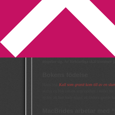
You are here:
Home
/
Brittiska författare
/
Stua
Stuart MacBride:
2009-07-19
by
Annika
Leave a Comment
Jag har precis börjat läsa Stuart MacBri
så mycket att jag bestämde mig för att gräv
utspelar sig. Av förklarliga skäl kommer ja
Bokens födelse
Hans bok
Kall som granit kom till av en slu
skriva en bok om en seriemödare i stället för
tyckte att han hade något att förlora gjorde 
MacBrides arbetar med 