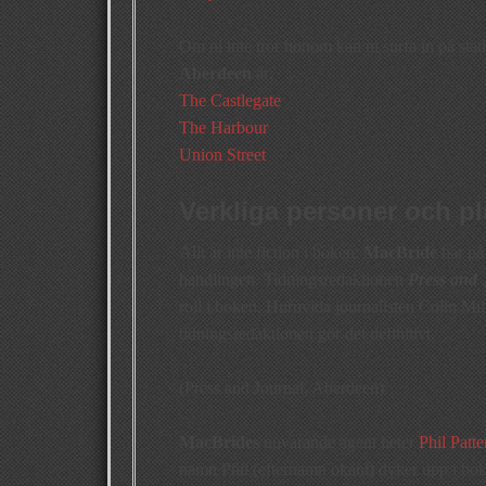
Om ni inte tror honom kan ni surfa in på sta
Aberdeen
är:
The Castlegate
The Harbour
Union Street
Verkliga personer och pl
Allt är inte fiction i boken:
MacBride
har på
handlingen. Tidningsredaktionen
Press and
roll i boken. Huruvida journalisten Colin Mill
tidningsredaktionen gör det definitivt.
(Press and Journal, Aberdeen)
MacBrides
nuvarande agent heter
Phil Patt
namn Phil (efternamn okänt) dyker upp i boke