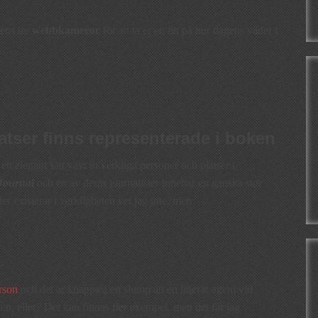
dens tre
webbkameror
för att ta er en titt på hur dagens väder i
atser finns representerade i boken
 ett elegant sätt vävt in verkliga personer och platser i
 Journal
och en av deras journalister innehar en ganska stor
er existerar i verkligheten vet jag inte, men
erson
och det är knappast en slump att en litterär agent vid
n, eller? Det kan finnas fler exempel, men det får jag