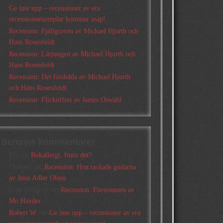
Ge inte upp – recensioner av era
recensionsexemplar kommer asap!
Recension: Fjällgraven av Michael Hjorth och
Hans Rosenfeldt
Recension: Lärjungen av Michael Hjorth och
Hans Rosenfeldt
Recension: Det fördolda av Michael Hjorth
och Hans Rosenfeldt
Recension: Flickoffret av James Oswald
Senaste kommentarer
Pia
om
Bokallergi, finns det?
Christer
om
Recension: Hon tackade gudarna
av Jussi Adler Olsen
Tina Lövgren
om
Recension: Försvunnen av
Mo Hayder
Robert W
om
Ge inte upp – recensioner av era