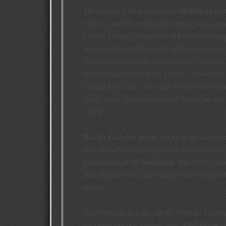
Till skillnad från många andra
författare
plan
förta en stor del av glädjen med att skriva om
I stället jobbar han med en så kallad mindmap,
hoppa fram och tillbaka dit infallen/nyckern
förgreningarna i hans mindmap allt eftersom.
allt om man håller sig till planen. I arbete
Dough MacDuff – som inte var tänkt att vara
skulle sitta i “the betting shop” för att ge den
eget liv.
Boken
Kall som granit
tog ett år att skriva
Den långa handläggningstiden berodde på att de
introducera en ny
författare
. När han väl ha
ljus) Broken Skin (Den brustna huden) och 
skriva.
Han föredrar att kalla sig för Write-ist i ställ
för storslaget och intellektuellt.
Författare
lå