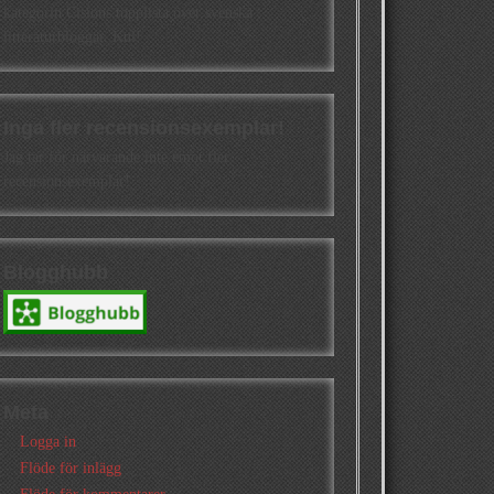
kategorin Cisions topplista över svenska
litteraturbloggar. Kul!
Inga fler recensionsexemplar!
Jag tar för närvarande inte emot fler
recensionsexemplar!
Blogghubb
Meta
Logga in
Flöde för inlägg