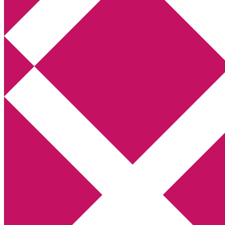
Annikas litteratur- och kulturblogg
Deckare, kriminalromaner, thrillers
Hem
Boktolva
Författarfemman
Kontakt
Om
Webbshop Amazon
Gästinlägg
Bokbloggsjerka
Bloggmaraton
Deckare
Kriminalroman
Utskriftscentralen