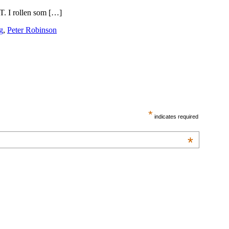
VT. I rollen som […]
g
,
Peter Robinson
*
indicates required
*