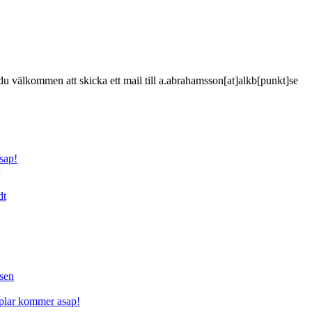
är du välkommen att skicka ett mail till a.abrahamsson[at]alkb[punkt]se
sap!
dt
sen
mplar kommer asap!