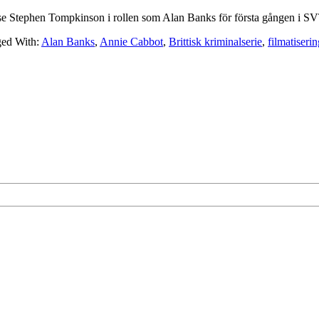
 få se Stephen Tompkinson i rollen som Alan Banks för första gången i S
ed With:
Alan Banks
,
Annie Cabbot
,
Brittisk kriminalserie
,
filmatiserin