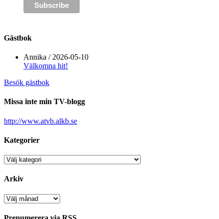
Gästbok
Annika
/
2026-05-10
Välkomna hit!
Besök gästbok
Missa inte min TV-blogg
http://www.atvb.alkb.se
Kategorier
Kategorier
Arkiv
Arkiv
Prenumerera via RSS