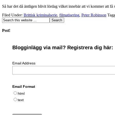
Så har det då äntligen blivit lördag vilket innebär att vi kommer att
Filed Under:
Brittisk kriminalserie
,
filmatisering
,
Peter Robinson
Tagg
Psst!
Blogginlägg via mail? Registrera dig här:
Email Address
Email Format
html
text