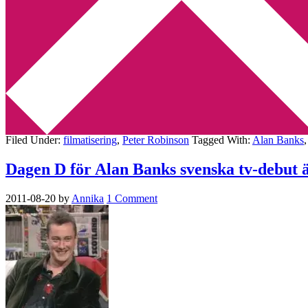
Min tv-blogg
You are here:
Home
/
Archives for Annie Cabbot
Alan Banks debut var helt okej
2011-08-20
by
Annika
10 Comments
I kväll gjorde Alan Banks som sagt svensk tv-debut med ett pilotavs
Filed Under:
filmatisering
,
Peter Robinson
Tagged With:
Alan Banks
Dagen D för Alan Banks svenska tv-debut ä
2011-08-20
by
Annika
1 Comment