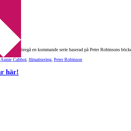
nitt som ska föregå en kommande serie baserad på Peter Robinsons böcke
,
Annie Cabbot
,
filmatisering
,
Peter Robinson
r här!