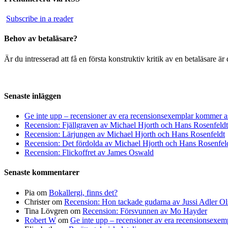
Subscribe in a reader
Behov av betaläsare?
Är du intresserad att få en första konstruktiv kritik av en betaläsare 
Senaste inläggen
Ge inte upp – recensioner av era recensionsexemplar kommer a
Recension: Fjällgraven av Michael Hjorth och Hans Rosenfeldt
Recension: Lärjungen av Michael Hjorth och Hans Rosenfeldt
Recension: Det fördolda av Michael Hjorth och Hans Rosenfel
Recension: Flickoffret av James Oswald
Senaste kommentarer
Pia
om
Bokallergi, finns det?
Christer
om
Recension: Hon tackade gudarna av Jussi Adler Ol
Tina Lövgren
om
Recension: Försvunnen av Mo Hayder
Robert W
om
Ge inte upp – recensioner av era recensionsexe