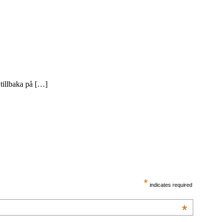
 tillbaka på […]
*
indicates required
*