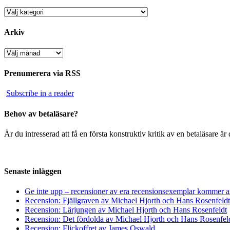
Kategorier
Arkiv
Arkiv
Prenumerera via RSS
Subscribe in a reader
Behov av betaläsare?
Är du intresserad att få en första konstruktiv kritik av en betaläsare 
Senaste inläggen
Ge inte upp – recensioner av era recensionsexemplar kommer a
Recension: Fjällgraven av Michael Hjorth och Hans Rosenfeldt
Recension: Lärjungen av Michael Hjorth och Hans Rosenfeldt
Recension: Det fördolda av Michael Hjorth och Hans Rosenfel
Recension: Flickoffret av James Oswald