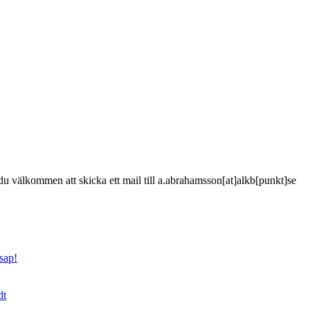
är du välkommen att skicka ett mail till a.abrahamsson[at]alkb[punkt]se
sap!
dt