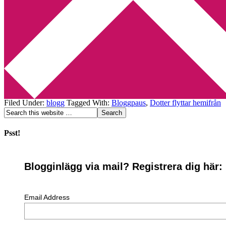
Min tv-blogg
You are here:
Home
/
Archives for Dotter flyttar hemifrån
Bloggpaus p.g.a. flytt
2009-08-09
by
Annika
8 Comments
I dag åker jag ner till södra Sverige för att hjälpa min dotter att fly
Filed Under:
blogg
Tagged With:
Bloggpaus
,
Dotter flyttar hemifrån
Psst!
Blogginlägg via mail? Registrera dig här:
Email Address