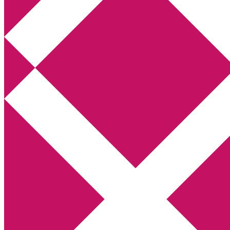
Annikas litteratur- och kulturblogg
Deckare, kriminalromaner, thrillers
Hem
Boktolva
Författarfemman
Kontakt
Om
Webbshop Amazon
Gästinlägg
Bokbloggsjerka
Bloggmaraton
Deckare
Kriminalroman
Utskriftscentralen