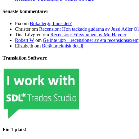
Senaste kommentarer
Pia
om
Bokallergi, finns det?
Christer
om
Recension: Hon tackade gudarna av Jussi Adler Ol
Tina Lövgren
om
Recension: Försvunnen av Mo Hayder
Robert W
om
Ge inte upp – recensioner av era recensionsexe
Elizabeth
om
Berättarteknisk detalj
Translation Software
Fin 1 plats!