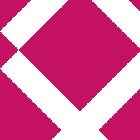
Annikas litteratur-
och kulturblogg
Deckare, kriminalromaner, thrillers
Hem
Boktolva
Författarfemman
Kontakt
Om
Webbshop Amazon
Gästinlägg
Bokbloggsjerka
Bloggmaraton
Deckare
Kriminalroman
Utskriftscentralen
Min tv-blogg