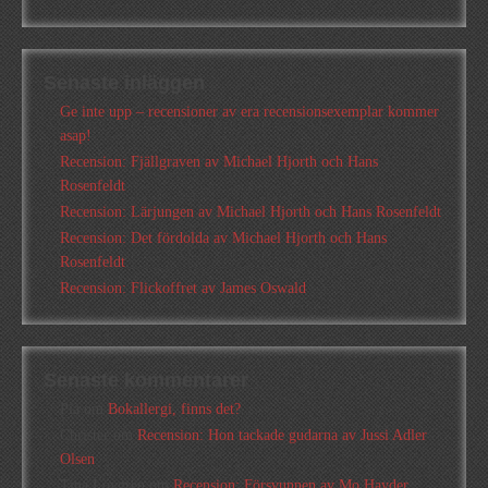
Senaste inläggen
Ge inte upp – recensioner av era recensionsexemplar kommer
asap!
Recension: Fjällgraven av Michael Hjorth och Hans
Rosenfeldt
Recension: Lärjungen av Michael Hjorth och Hans Rosenfeldt
Recension: Det fördolda av Michael Hjorth och Hans
Rosenfeldt
Recension: Flickoffret av James Oswald
Senaste kommentarer
Pia
om
Bokallergi, finns det?
Christer
om
Recension: Hon tackade gudarna av Jussi Adler
Olsen
Tina Lövgren
om
Recension: Försvunnen av Mo Hayder