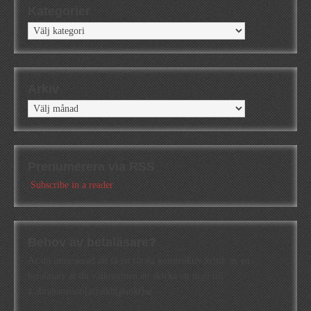
Kategorier
Kategorier
Arkiv
Arkiv
Prenumerera via RSS
Subscribe in a reader
Behov av betaläsare?
Är du intresserad att få en första konstruktiv kritik av en
betaläsare är du välkommen att skicka ett mail till
a.abrahamsson[at]alkb[punkt]se