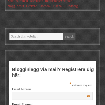
Kriminalroman
,
Recension
,
Recensionsexemplar
Tagged With:
blogg
,
debut
,
Deckare
,
Facebook
,
Hanna E Lindberg
Psst!
Blogginlägg via mail? Registrera dig
här:
*
indicates required
Email Address
*
Email Format