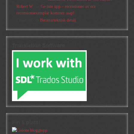
Robert W
om
Ge inte upp – recensioner av era
recensionsexemplar kommer asap!
Elizabeth
om
Berättarteknisk detalj
Translation Software
Fin 1 plats!