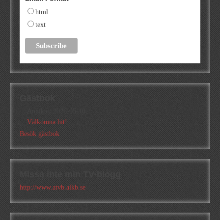
html
text
Gästbok
Annika
/
2026-05-10
Välkomna hit!
Besök gästbok
Missa inte min TV-blogg
http://www.atvb.alkb.se