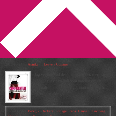
You are here:
Home
/
Archives for Hanna E Lindberg
Recension: Sthlm
Confidential av Hanna E
Lindberg
2018-10-24
by
Annika
Leave a Comment
Jag vet inte vad det är som gör det, men varje
gång jag läser en bok som handlar om en
journalist händer det något inuti mig. Jag har
egentligen aldrig […]
Filed Under:
Betyg 2
,
Deckare
,
Förlaget Orda
,
Hanna E Lindberg
,