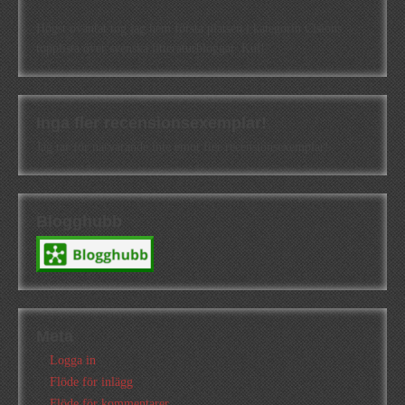
Högst oväntat tog jag hem första platsen i kategorin Cisions
topplista över svenska litteraturbloggar. Kul!
Inga fler recensionsexemplar!
Jag tar för närvarande inte emot fler recensionsexemplar!
Blogghubb
Meta
Logga in
Flöde för inlägg
Flöde för kommentarer