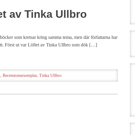
t av Tinka Ullbro
vå böcker som kretsar kring samma tema, men där författarna har
ätt. Först ut var Löftet av Tinka Ullbro som dök […]
n
,
Recensionsexemplar
,
Tinka Ullbro