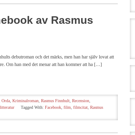
mebook av Rasmus
ults debutroman och det märks, men han har själv lovat att
ättre. Om han med det menar att han kommer att ha […]
t Orda
,
Kriminalroman
,
Rasmus Finnhult
,
Recension
,
itteratur
Tagged With:
Facebook
,
film
,
filmcitat
,
Rasmus