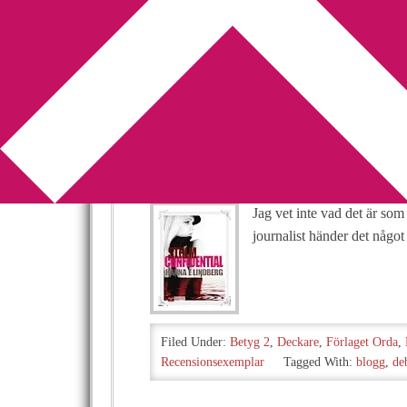
You are here:
Home
/
Archives for Förlaget Or
Recension: Sthl
Hanna E Lindbe
2018-10-24
by
Annika
Leave a Comment
Jag vet inte vad det är so
journalist händer det något
Filed Under:
Betyg 2
,
Deckare
,
Förlaget Orda
,
Recensionsexemplar
Tagged With:
blogg
,
de