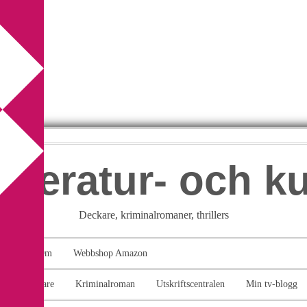
itteratur- och k
Deckare, kriminalromaner, thrillers
takt
Om
Webbshop Amazon
n
Deckare
Kriminalroman
Utskriftscentralen
Min tv-blogg