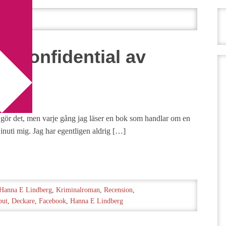
da
m Confidential av
rg
m gör det, men varje gång jag läser en bok som handlar om en
 inuti mig. Jag har egentligen aldrig […]
Hanna E Lindberg
,
Kriminalroman
,
Recension
,
but
,
Deckare
,
Facebook
,
Hanna E Lindberg