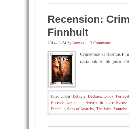
Recension: Cri
Finnhult
2014-11-24
by
Annika
3 Comments
Crimebook är Rasmus Finnh
nästa bok ska bli ljusår b
Filed Under:
Betyg 2
,
Deckare
,
E-bok
,
Förlage
Recensionsexemplar
,
Svensk författare
,
Svensk l
Finnhult
,
Sons of Anarchy
,
The Wire
,
Youtube