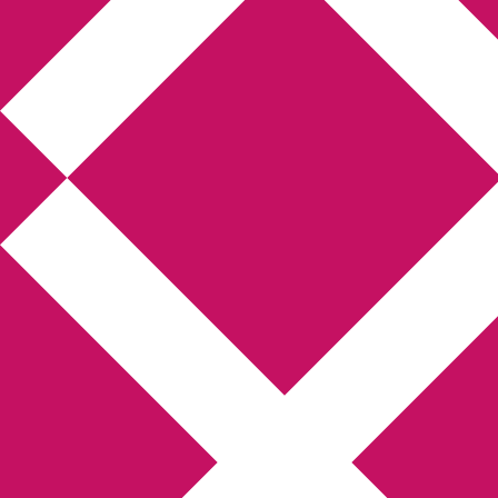
Annikas l
Hem
Boktolva
Författarfemman
Kon
Gästinlägg
Bokbloggsjerka
Bloggmarato