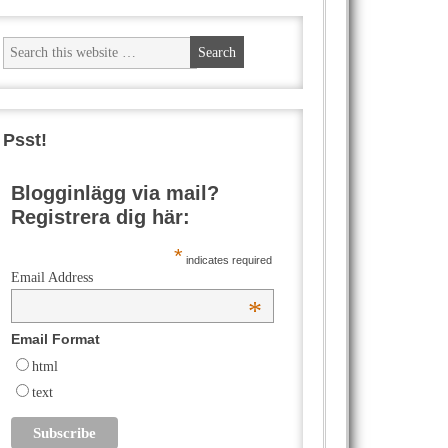
Psst!
Blogginlägg via mail?
Registrera dig här:
*
indicates required
Email Address
*
Email Format
html
text