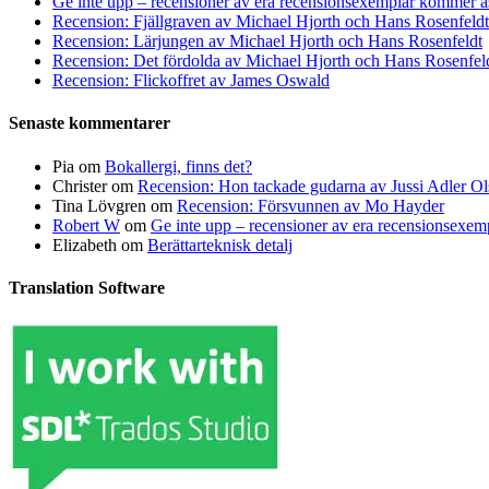
Ge inte upp – recensioner av era recensionsexemplar kommer a
Recension: Fjällgraven av Michael Hjorth och Hans Rosenfeldt
Recension: Lärjungen av Michael Hjorth och Hans Rosenfeldt
Recension: Det fördolda av Michael Hjorth och Hans Rosenfel
Recension: Flickoffret av James Oswald
Senaste kommentarer
Pia
om
Bokallergi, finns det?
Christer
om
Recension: Hon tackade gudarna av Jussi Adler Ol
Tina Lövgren
om
Recension: Försvunnen av Mo Hayder
Robert W
om
Ge inte upp – recensioner av era recensionsexe
Elizabeth
om
Berättarteknisk detalj
Translation Software