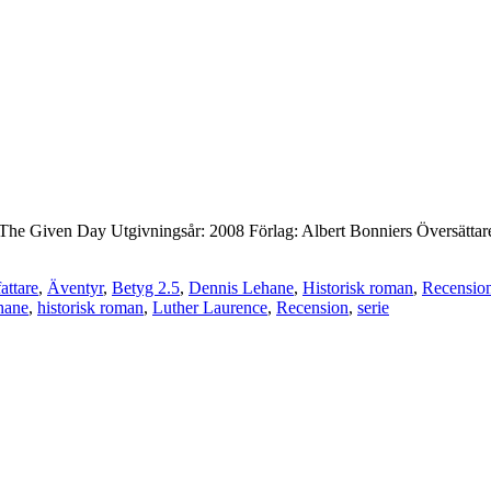
l: The Given Day Utgivningsår: 2008 Förlag: Albert Bonniers Översättare
attare
,
Äventyr
,
Betyg 2.5
,
Dennis Lehane
,
Historisk roman
,
Recensio
hane
,
historisk roman
,
Luther Laurence
,
Recension
,
serie