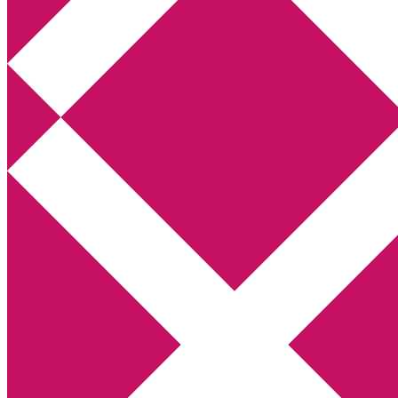
Annikas litteratur- och kulturblogg
Deckare, kriminalromaner, thrillers
Hem
Boktolva
Författarfemman
Kontakt
Om
Webbshop Amazon
Gästinlägg
Bokbloggsjerka
Bloggmaraton
Deckare
Kriminalroman
Utskriftscentralen