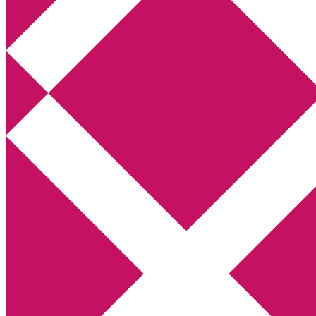
Annikas litteratur- och kulturblogg
Deckare, kriminalromaner, thrillers
Hem
Boktolva
Författarfemman
Kontakt
Om
Webbshop Amazon
Gästinlägg
Bokbloggsjerka
Bloggmaraton
Deckare
Kriminalroman
Utskriftscentralen