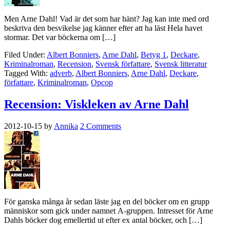
Men Arne Dahl! Vad är det som har hänt? Jag kan inte med ord
beskriva den besvikelse jag känner efter att ha läst Hela havet
stormar. Det var böckerna om […]
Filed Under:
Albert Bonniers
,
Arne Dahl
,
Betyg 1
,
Deckare
,
Kriminalroman
,
Recension
,
Svensk författare
,
Svensk litteratur
Tagged With:
adverb
,
Albert Bonniers
,
Arne Dahl
,
Deckare
,
författare
,
Kriminalroman
,
Opcop
Recension: Viskleken av Arne Dahl
2012-10-15
by
Annika
2 Comments
För ganska många år sedan läste jag en del böcker om en grupp
människor som gick under namnet A-gruppen. Intresset för Arne
Dahls böcker dog emellertid ut efter ex antal böcker, och […]