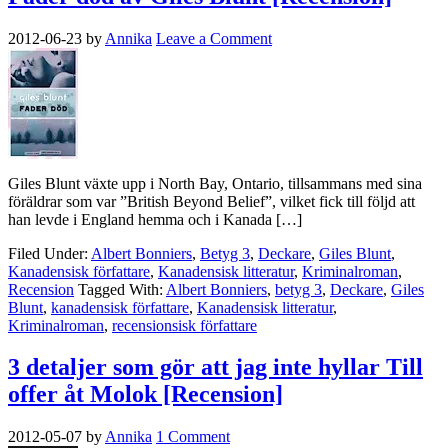
2012-06-23
by
Annika
Leave a Comment
Giles Blunt växte upp i North Bay, Ontario, tillsammans med sina
föräldrar som var ”British Beyond Belief”, vilket fick till följd att
han levde i England hemma och i Kanada […]
Filed Under:
Albert Bonniers
,
Betyg 3
,
Deckare
,
Giles Blunt
,
Kanadensisk författare
,
Kanadensisk litteratur
,
Kriminalroman
,
Recension
Tagged With:
Albert Bonniers
,
betyg 3
,
Deckare
,
Giles
Blunt
,
kanadensisk författare
,
Kanadensisk litteratur
,
Kriminalroman
,
recensionsisk författare
3 detaljer som gör att jag inte hyllar Till
offer åt Molok [Recension]
2012-05-07
by
Annika
1 Comment