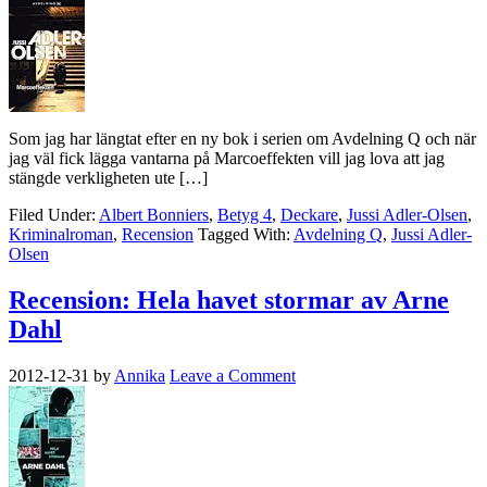
Som jag har längtat efter en ny bok i serien om Avdelning Q och när
jag väl fick lägga vantarna på Marcoeffekten vill jag lova att jag
stängde verkligheten ute […]
Filed Under:
Albert Bonniers
,
Betyg 4
,
Deckare
,
Jussi Adler-Olsen
,
Kriminalroman
,
Recension
Tagged With:
Avdelning Q
,
Jussi Adler-
Olsen
Recension: Hela havet stormar av Arne
Dahl
2012-12-31
by
Annika
Leave a Comment