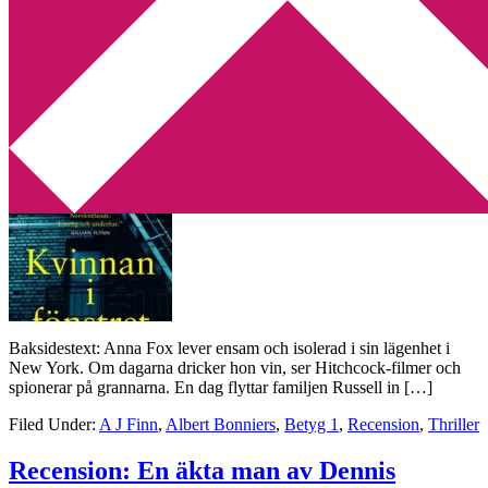
Min tv-blogg
You are here:
Home
/
Archives for Albert Bonniers
Recension: Kvinnan i fönstret av A J Finn
2019-02-08
by
Annika
1 Comment
Baksidestext: Anna Fox lever ensam och isolerad i sin lägenhet i
New York. Om dagarna dricker hon vin, ser Hitchcock-filmer och
spionerar på grannarna. En dag flyttar familjen Russell in […]
Filed Under:
A J Finn
,
Albert Bonniers
,
Betyg 1
,
Recension
,
Thriller
Recension: En äkta man av Dennis