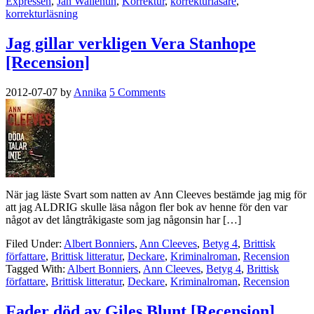
Expressen
,
Jan Wallentin
,
Korrektur
,
korrekturläsare
,
korrekturläsning
Jag gillar verkligen Vera Stanhope
[Recension]
2012-07-07
by
Annika
5 Comments
När jag läste Svart som natten av Ann Cleeves bestämde jag mig för
att jag ALDRIG skulle läsa någon fler bok av henne för den var
något av det långtråkigaste som jag någonsin har […]
Filed Under:
Albert Bonniers
,
Ann Cleeves
,
Betyg 4
,
Brittisk
författare
,
Brittisk litteratur
,
Deckare
,
Kriminalroman
,
Recension
Tagged With:
Albert Bonniers
,
Ann Cleeves
,
Betyg 4
,
Brittisk
författare
,
Brittisk litteratur
,
Deckare
,
Kriminalroman
,
Recension
Fader död av Giles Blunt [Recension]