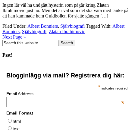
Ingen lär väl ha undgått hysterin som pågår kring Zlatan
Ibrahimovic just nu. Men det är väl som det ska vara med tanke på
att han kammade hem Guldbollen för sjätte gången […]
Filed Under:
Albert Bonniers
,
Självbiografi
Tagged With:
Albert
Bonniers
,
Självbiografi
,
Zlatan Ibrahimovic
Next Page »
Psst!
Blogginlägg via mail? Registrera dig här:
*
indicates required
Email Address
*
Email Format
html
text