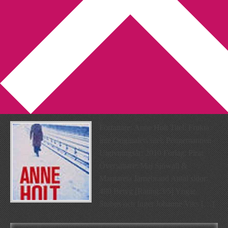
You are here:
Home
/
Archives for Inger Johanne Vik
Recension: Frukta inte av
Anne Holt
2010-11-29
by
Annika
Leave a Comment
Författare: Anne Holt Titel: Frukta
inte Originalets titel: Pengemannen
Utgivningsår: 2010 Förlag: Pirat
Översättare: Maj Sjöwall &
Margareta Järnebrand Antal sidor:
480 Betyg [Rating:3/5] Yngar
Stubøs och Inger Johanne Viks […]