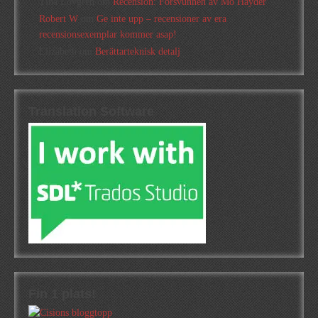
Tina Lövgren
om
Recension: Försvunnen av Mo Hayder
Robert W
om
Ge inte upp – recensioner av era
recensionsexemplar kommer asap!
Elizabeth
om
Berättarteknisk detalj
Translation Software
Fin 1 plats!