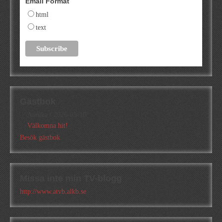
Email Format
html
text
Gästbok
Annika
/
2026-05-10
Välkomna hit!
Besök gästbok
Missa inte min TV-blogg
http://www.atvb.alkb.se