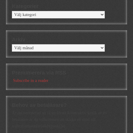
Kategorier
Kategorier
Arkiv
Arkiv
Prenumerera via RSS
Subscribe in a reader
Behov av betaläsare?
Är du intresserad att få en första konstruktiv kritik av en
betaläsare är du välkommen att skicka ett mail till
a.abrahamsson[at]alkb[punkt]se