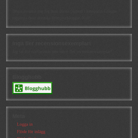
Högst oväntat tog jag hem första platsen i kategorin Cisions
topplista över svenska litteraturbloggar. Kul!
Inga fler recensionsexemplar!
Jag tar för närvarande inte emot fler recensionsexemplar!
Blogghubb
Meta
Logga in
Flöde för inlägg