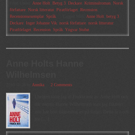
Filed Under:
Anne Holt
,
Betyg 3
,
Deckare
,
Kriminalroman
,
Norsk
författare
,
Norsk litteratur
,
Piratförlaget
,
Recension
,
Recensionsexemplar
,
Språk
Tagged With:
Anne Holt
,
betyg 3
,
Deckare
,
Inger Johanne Vik
,
norsk författare
,
norsk litteratur
,
Piratförlaget
,
Recension
,
Språk
,
Yngvar Stubø
Anne Holts Hanne
Wilhelmsen
2010-11-28
by
Annika
2 Comments
I helgen läste jag ut Frukta inte av Anne Holt och
där nämns Hanne Wilhelmsen som jag faktiskt
inte har hört någonting av på länge. Detta är i och
för […]