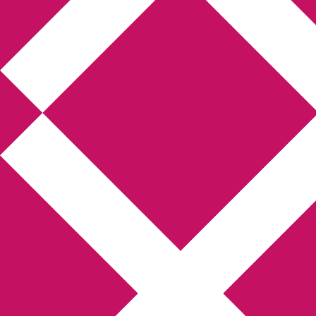
Annikas litteratur-
och kulturblogg
Deckare, kriminalromaner, thrillers
Hem
Boktolva
Författarfemman
Kontakt
Om
Webbshop Amazon
Gästinlägg
Bokbloggsjerka
Bloggmaraton
Deckare
Kriminalroman
Utskriftscentralen
Min tv-blogg