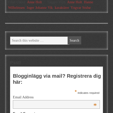
Filed Under:
Anne Holt
Tagged With:
Anne Holt
,
Hanne
Wilhelmsen
,
Inger Johanne Vik
,
karaktärer
,
Yngvar Stubø
Psst!
Blogginlägg via mail? Registrera dig
här:
*
indicates required
Email Address
*