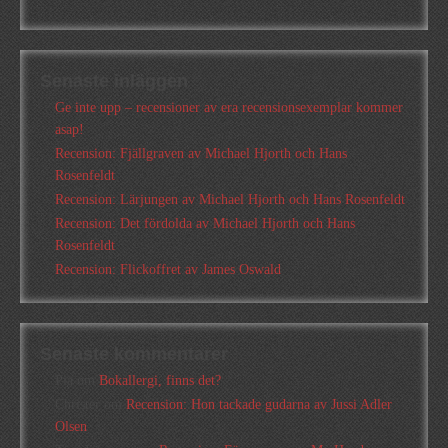
Senaste inläggen
Ge inte upp – recensioner av era recensionsexemplar kommer
asap!
Recension: Fjällgraven av Michael Hjorth och Hans
Rosenfeldt
Recension: Lärjungen av Michael Hjorth och Hans Rosenfeldt
Recension: Det fördolda av Michael Hjorth och Hans
Rosenfeldt
Recension: Flickoffret av James Oswald
Senaste kommentarer
Pia
om
Bokallergi, finns det?
Christer
om
Recension: Hon tackade gudarna av Jussi Adler
Olsen