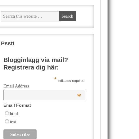
Psst!
Blogginlägg via mail?
Registrera dig här:
*
indicates required
Email Address
*
Email Format
html
text