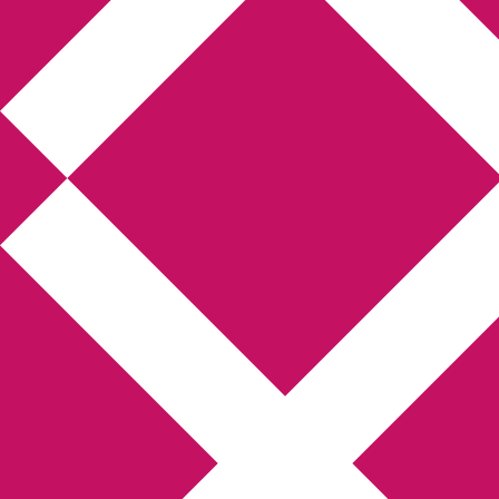
Annikas l
Hem
Boktolva
Författarfemman
Kon
Gästinlägg
Bokbloggsjerka
Bloggmarato