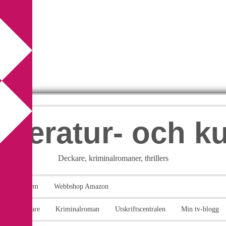
itteratur- och k
Deckare, kriminalromaner, thrillers
takt
Om
Webbshop Amazon
n
Deckare
Kriminalroman
Utskriftscentralen
Min tv-blogg