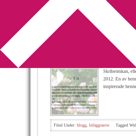
You are here:
Home
/
Archives for inläggsserie
Tillåt mig prese
Skribentskan
2012-07-19
by
Annika
Leave a Comment
Skribentskan, ell
2012. En av henn
inspirerade henn
Filed Under:
blogg
,
Inläggsserie
Tagged Wit