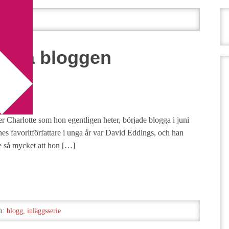
ntera bloggen
er Charlotte som hon egentligen heter, började blogga i juni
es favoritförfattare i unga år var David Eddings, och han
e så mycket att hon […]
h:
blogg
,
inläggsserie