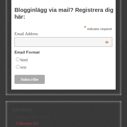
Blogginlägg via mail? Registrera dig
här:
*
indicates required
Email Address
*
Email Format
html
text
Gästbok
Annika
/
2026-05-10
Välkomna hit!