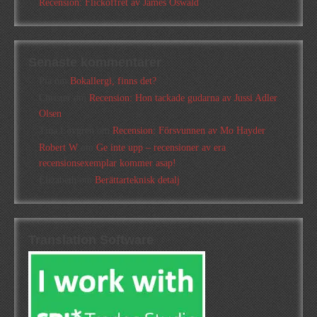
Recension: Flickoffret av James Oswald
Senaste kommentarer
Pia
om
Bokallergi, finns det?
Christer
om
Recension: Hon tackade gudarna av Jussi Adler
Olsen
Tina Lövgren
om
Recension: Försvunnen av Mo Hayder
Robert W
om
Ge inte upp – recensioner av era
recensionsexemplar kommer asap!
Elizabeth
om
Berättarteknisk detalj
Translation Software