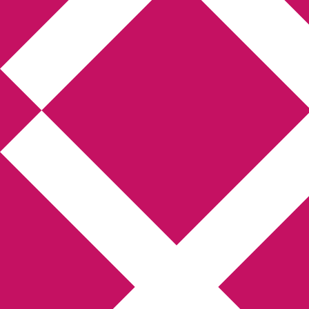
Annikas litteratur-
och kulturblogg
Deckare, kriminalromaner, thrillers
Hem
Boktolva
Författarfemman
Kontakt
Om
Webbshop Amazon
Gästinlägg
Bokbloggsjerka
Bloggmaraton
Deckare
Kriminalroman
Utskriftscentralen
Min tv-blogg