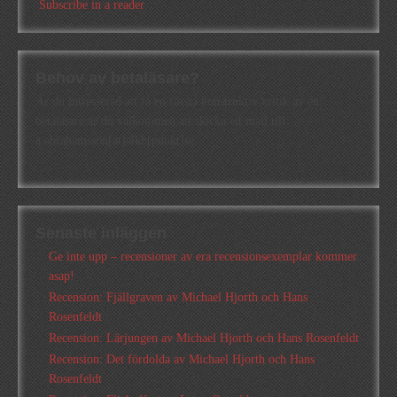
Subscribe in a reader
Behov av betaläsare?
Är du intresserad att få en första konstruktiv kritik av en
betaläsare är du välkommen att skicka ett mail till
a.abrahamsson[at]alkb[punkt]se
Senaste inläggen
Ge inte upp – recensioner av era recensionsexemplar kommer
asap!
Recension: Fjällgraven av Michael Hjorth och Hans
Rosenfeldt
Recension: Lärjungen av Michael Hjorth och Hans Rosenfeldt
Recension: Det fördolda av Michael Hjorth och Hans
Rosenfeldt