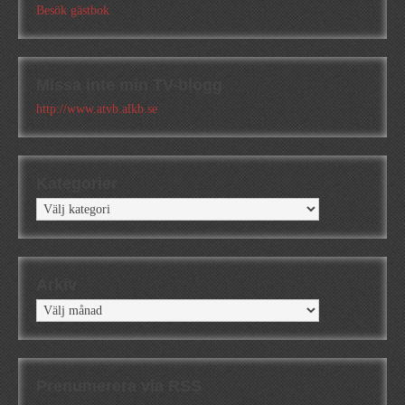
Besök gästbok
Missa inte min TV-blogg
http://www.atvb.alkb.se
Kategorier
Kategorier
Arkiv
Arkiv
Prenumerera via RSS