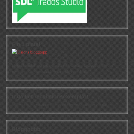
Fin 1 plats!
Högst oväntat tog jag hem första platsen i kategorin Cisions
topplista över svenska litteraturbloggar. Kul!
Inga fler recensionsexemplar!
Jag tar för närvarande inte emot fler recensionsexemplar!
Blogghubb