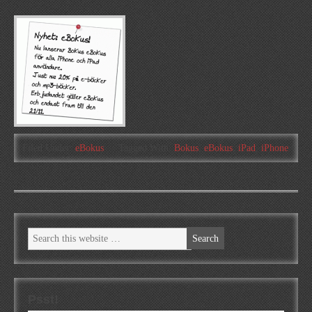
Filed Under:
eBokus
Tagged With:
Bokus
,
eBokus
,
iPad
,
iPhone
Psst!