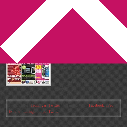
You are here:
Home
/
Archives for iPad
Tidningar till 1000
2011-07-02
by
Annika
8 Comments
I dag när jag gick in på kiosken för
att hämta ut min dotters mobila
bredband kunde jag inte låta bli att
snegla på alla tidningar som står och
trängs […]
Filed Under:
Tidningar
,
Twitter
Tagged With:
Facebook
,
iPad
,
iPhone
,
tidningar
,
Tips
,
Twitter