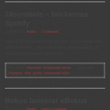
24symbols – böckernas
Spotify
2011-04-23
by
Annika
2 Comments
Jag är en ihärdig Spotify användare som – liksom många andra –
från och med den 1 maj tvingas köpa ett abonnemang då 10
timmars gratis lyssning är alldeles för […]
Filed Under:
24symbols
,
Strömmande böcker
Tagged With:
24symbols
,
iPad
,
spotify
,
strömmande böker
Bokus lanserar eBokus
2010-11-13
by
Annika
Leave a Comment