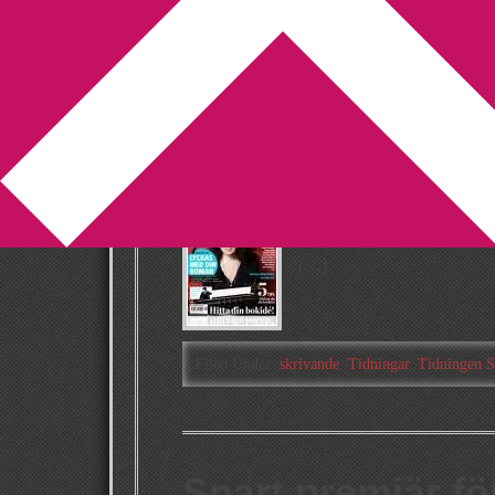
You are here:
Home
/
Archives for Tidningar
Tidningen Skriva
2011-10-26
by
Annika
Leave a Comment
I dag landade första numret 
slängde jag mig i soffan oc
[…]
Filed Under:
skrivande
,
Tidningar
,
Tidningen S
Snart premiär fö