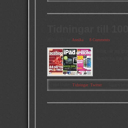
Tidningar till 10
2011-07-02
by
Annika
8 Comments
I dag när jag gic
kunde jag inte lå
Filed Under:
Tidningar
,
Twitter
Tagged Wit