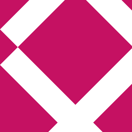
Annikas l
Hem
Boktolva
Författarfemman
Kon
Gästinlägg
Bokbloggsjerka
Bloggmarato