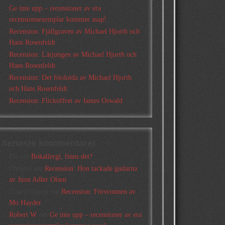
Ge inte upp – recensioner av era
recensionsexemplar kommer asap!
Recension: Fjällgraven av Michael Hjorth och
Hans Rosenfeldt
Recension: Lärjungen av Michael Hjorth och
Hans Rosenfeldt
Recension: Det fördolda av Michael Hjorth
och Hans Rosenfeldt
Recension: Flickoffret av James Oswald
Senaste kommentarer
Pia
om
Bokallergi, finns det?
Christer
om
Recension: Hon tackade gudarna
av Jussi Adler Olsen
Tina Lövgren
om
Recension: Försvunnen av
Mo Hayder
Robert W
om
Ge inte upp – recensioner av era