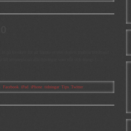
00
k in på kiosken för att hämta ut min dotters mobila bredband
ta bli att snegla på alla tidningar som står och trängs […]
h:
Facebook
,
iPad
,
iPhone
,
tidningar
,
Tips
,
Twitter