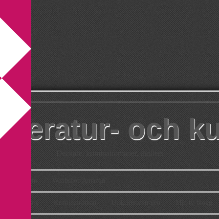
itteratur- och k
Deckare, kriminalromaner, thrillers
takt
Om
Webbshop Amazon
n
Deckare
Kriminalroman
Utskriftscentralen
Min tv-blogg