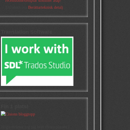
recensionsexemplar kommer asap!
Elizabeth
om
Berättarteknisk detalj
Translation Software
Fin 1 plats!
Högst oväntat tog jag hem första platsen i