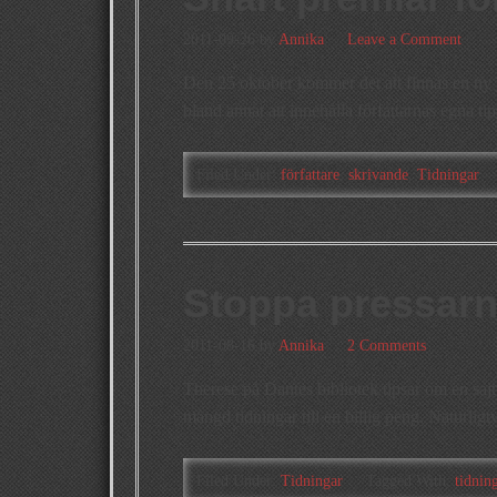
2011-09-26
by
Annika
Leave a Comment
Den 25 oktober kommer det att finnas en ny 
bland annat att innehålla författarnas egna t
Filed Under:
författare
,
skrivande
,
Tidningar
Stoppa pressarn
2011-08-16
by
Annika
2 Comments
Therese på Dantes bibliotek tipsar om en saj
mängd tidningar till en billig peng. Naturligtv
Filed Under:
Tidningar
Tagged With:
tidnin