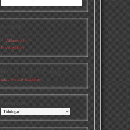
Gästbok
Annika
/
2026-05-10
Välkomna hit!
Besök gästbok
Missa inte min TV-blogg
http://www.atvb.alkb.se
Kategorier
Kategorier