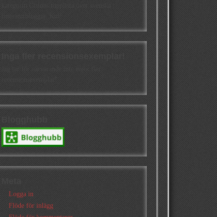
kategorin Cisions topplista över svenska
litteraturbloggar. Kul!
Inga fler recensionsexemplar!
Jag tar för närvarande inte emot fler
recensionsexemplar!
Blogghubb
Meta
Logga in
Flöde för inlägg