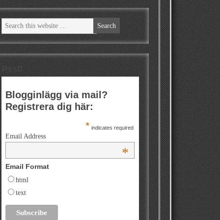
Psst!
Blogginlägg via mail?
Registrera dig här:
*
indicates required
Email Address
*
Email Format
html
text