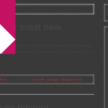
 har hittat hem
av tidningen Skriva i min brevlåda och direkt efter middagen
h bläddrade igenom den. Bloggskolan gav mig ingenting men i
kriva
Tagged With:
skrivande
,
tidningar
,
tidningen skriva
r ny tidning!