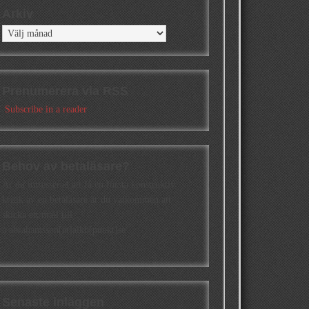
Arkiv
Arkiv
Prenumerera via RSS
Subscribe in a reader
Behov av betaläsare?
Är du intresserad att få en första konstruktiv
kritik av en betaläsare är du välkommen att
skicka ett mail till
a.abrahamsson[at]alkb[punkt]se
Senaste inläggen