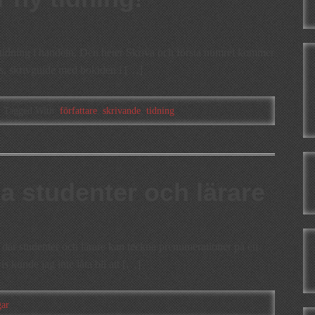
tidning i handeln. Den heter Skriva och första numret kommer
ips, skrivguide med bokidén i […]
Tagged With:
författare
,
skrivande
,
tidning
a studenter och lärare
t där studenter och lärare kan teckna prenumerationer på en
is kunde jag inte låta bli att […]
gar