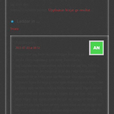
jag läser den.
boktok73 recently posted..
Uppfostran börjar ge resultat…
Laddar in …
Svara
Annika
says
2011-07-03 at 08:52
Precis efter jag hade skrivit inlägget kom jag på
att det finns någonting som heter TweetDeck.
Jag laddade ner programmet och även om jag inte helt har
satt mig in i hur det fungerar så är det i alla fall numera
busenkelt att se vilka som har besvarat sina egna tweets.
Däremot finns det några irriterande moment som t.ex. att det
kommer upp en ruta i högra hörnet varje gång någon skriver
en ny tweet och den rutan är i vägen när jag t.ex. ska googla
efter något. Jag måste se om det går att stänga av den på
något vis för jag tycker att det räcker med att det plingar till
för varje gång när någon skriver någonting (vilket i och för