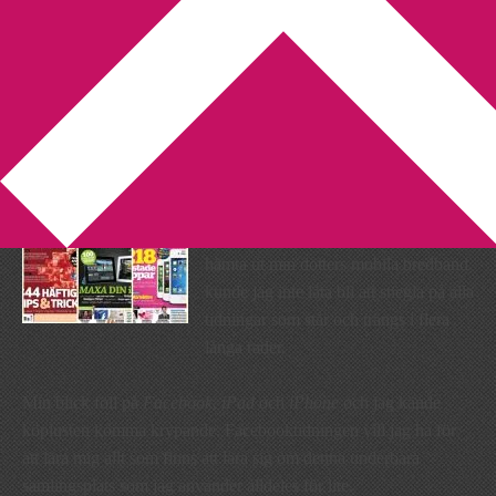
You are here:
Home
/
Tidningar
/
Tidningar till 1000
Tidningar till 1000
2011-07-02
by
Annika
8 Comments
I dag när jag gick in på kiosken för att
hämta ut min dotters mobila bredband
kunde jag inte låta bli att snegla på alla
tidningar som står och trängs i flera
långa rader.
Min blick föll på
Facebook
,
iPad
och
iPhone
och jag kände
köplusten komma krypande. Facebooktidningen vill jag ha för
att lära mig allt som finns att lära sig om denna underbara
samlingsplats som jag använder alldeles för lite.