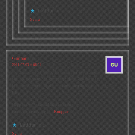
Laddar in …
Svara
Gunnar
says
2011-07-03 at 08:24
Jag delar din förtjusning för Ipad. Det köpet ångrar
jag inte även om den kostade en del. I och för sig
kommer det nu billigare alternativ men än så tror jag den är
bäst.
Hoppas att Du får råd att skaffa en.
Gunnar recently posted..
Knoppar
Laddar in …
Svara