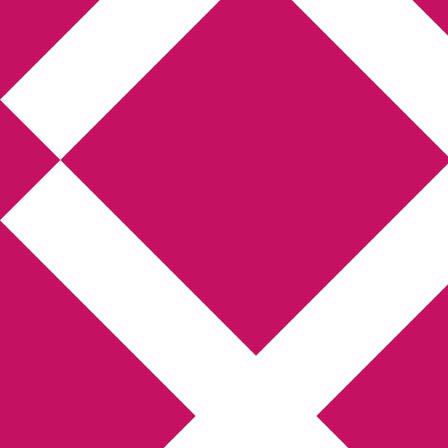
Annikas litteratur-
och kulturblogg
Deckare, kriminalromaner, thrillers
Hem
Boktolva
Författarfemman
Kontakt
Om
Webbshop Amazon
Gästinlägg
Bokbloggsjerka
Bloggmaraton
Deckare
Kriminalroman
Utskriftscentralen
Min tv-blogg