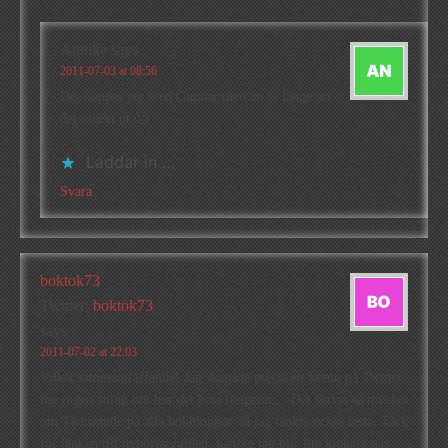
Annika
says
2011-07-03 at 08:56
Det hoppas jag med Gunnar men än så länge ser
det mörkt ut 🙁
Laddar in …
Svara
boktok73
Twitter:
boktok73
says
2011-07-02 at 22:03
Vilket sammanträffande! Jag skapade precis ett konto på Twitter,
har ingen aning om hur det hela fungerar… Det skrivs så mycket
om Twittrande på alla bokbloggar, så jag tänkte också testa. Tack
för länken till nybörjarguiden, kanske jag blir lite klokare när