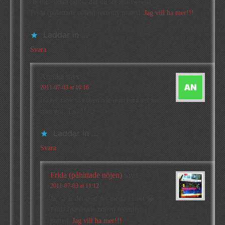
’home’-sidan (alltså där du ser alla tweets).
Frida (påhittade nöjen) recently posted..
Jag vill ha mer!!!
Laddar in …
Svara
Annika
says
2011-07-03 at 10:16
Ha ha, tänk så enkelt när man bara vet hur
man gör. Tack!! 🙂
Laddar in …
Svara
Frida (påhittade nöjen)
says
2011-07-03 at 11:12
Ja, så är det med det mesta i livet 😀
Frida (påhittade nöjen) recently
posted..
Jag vill ha mer!!!