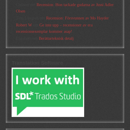
Christer
om
Recension: Hon tackade gudarna av Jussi Adler
Olsen
Tina Lövgren
om
Recension: Försvunnen av Mo Hayder
Robert W
om
Ge inte upp – recensioner av era
recensionsexemplar kommer asap!
Elizabeth
om
Berättarteknisk detalj
Translation Software