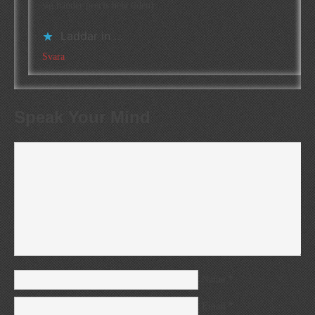
sig händer precis hela tiden).
Laddar in …
Svara
Speak Your Mind
*
Name
*
Email