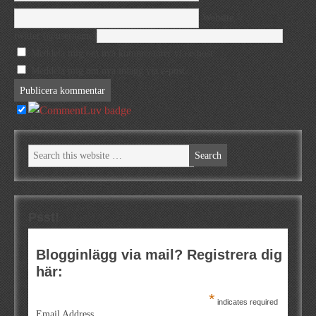
Website
twitter (@username)
Meddela mig om nya kommentarer via e-post.
Meddela mig om nya inlägg via e-post.
Psst!
Blogginlägg via mail? Registrera dig
här:
*
indicates required
Email Address