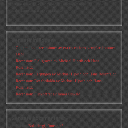
betaläsare är du välkommen att skicka ett mail till
a.abrahamsson[at]alkb[punkt]se
Senaste inläggen
Ge inte upp – recensioner av era recensionsexemplar kommer
asap!
Recension: Fjällgraven av Michael Hjorth och Hans
Rosenfeldt
Recension: Lärjungen av Michael Hjorth och Hans Rosenfeldt
Recension: Det fördolda av Michael Hjorth och Hans
Rosenfeldt
Recension: Flickoffret av James Oswald
Senaste kommentarer
Pia
om
Bokallergi, finns det?