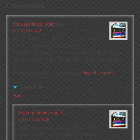
Comments
Frida (påhittade nöjen)
says
2011-07-03 at 09:21
Jag är ju också ny på twitter, men om du går in på
din profil och sedan klickar på mensions där ser du
alla tweets som nämner dig! Det underlättar, så du slipper läsa
ALLA tweets för att se vilka som nämnt dig de snaste dagarna
🙂
Frida (påhittade nöjen) recently posted..
Jag vill ha mer!!!
Laddar in …
Svara
Frida (påhittade nöjen)
says
2011-07-03 at 09:28
Okej, en liten rättning, du går inte in under
profil, utan det är en av flikarna när du är på