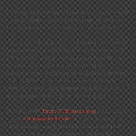
De två sistnämnda skulle jag vilja ha bara för att jag så förtvivlat
gärna vill ha både en iPad och en iPhone men som jag aldrig
kommer att ha råd att köpa. Inte än på många år i alla fall.
Det jag absolut saknar är en tidning alternativt en webbsida med
ALL information om
Twitter
. Jag är en urusel twittrare och till
90% beror det på att jag inte alls känner mig hemma där. Jag
irrar mest bara runt och förundras över alla snabba
konversationer som sker där utan att jag förstår hur i all världen
alla kan hålla reda på vem som skriver vad. Jag är bara glad att
jag får ett e-mail varje gång någon har svarat på en av mina
tweets för annars skulle jag föra en extrem monolog.
Jag brukar besöka
Tommy K Johanssons blogg
och där hittade
jag hans
Nybörjarguide till Twitter
som tyvärr inte är särskilt
uttömmande. Jag vill ha en plats att gå till där all information
finns på ett och samma ställe. Någon som har några tips?