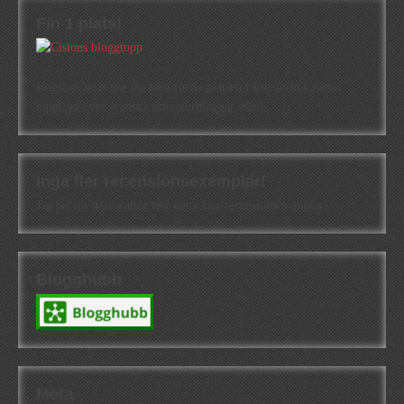
Fin 1 plats!
Högst oväntat tog jag hem första platsen i kategorin Cisions
topplista över svenska litteraturbloggar. Kul!
Inga fler recensionsexemplar!
Jag tar för närvarande inte emot fler recensionsexemplar!
Blogghubb
Meta