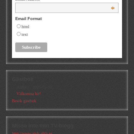
*
Email Format
html
text
Gästbok
Annika
/
2026-05-10
Välkomna hit!
Besök gästbok
Missa inte min TV-blogg
http://www.atvb.alkb.se