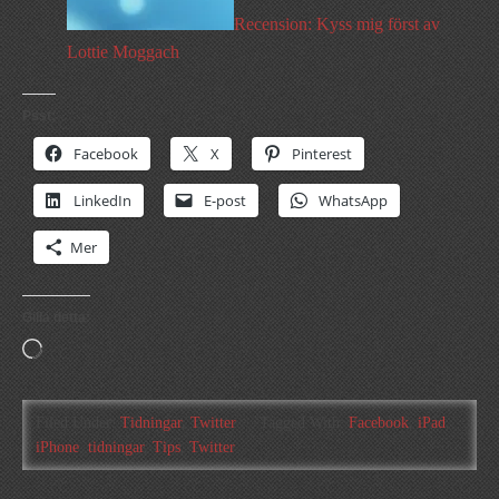
Recension: Kyss mig först av
Lottie Moggach
Psst:
Facebook
X
Pinterest
LinkedIn
E-post
WhatsApp
Mer
Gilla detta:
Laddar
in
…
Filed Under:
Tidningar
,
Twitter
Tagged With:
Facebook
,
iPad
,
iPhone
,
tidningar
,
Tips
,
Twitter