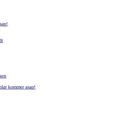
sap!
dt
sen
mplar kommer asap!