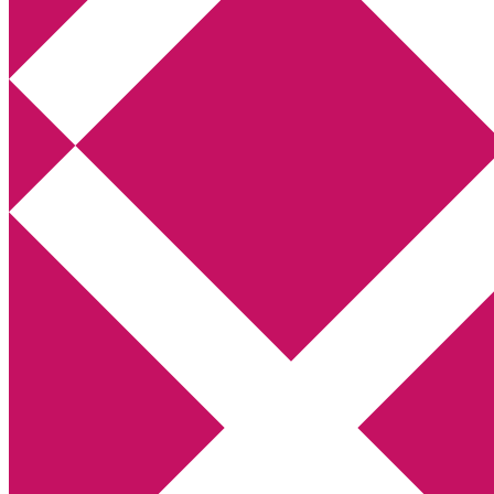
Annikas litteratur- och kulturblogg
Deckare, kriminalromaner, thrillers
Hem
Boktolva
Författarfemman
Kontakt
Om
Webbshop Amazon
Gästinlägg
Bokbloggsjerka
Bloggmaraton
Deckare
Kriminalroman
Utskriftscentralen