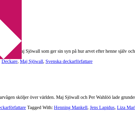
et är det Maj Sjöwall som ger sin syn på hur arvet efter henne själv o
:
Deckare
,
Maj Sjöwall
,
Svenska deckarförfattare
deckarvågen sköljer över världen. Maj Sjöwall och Per Wahlöö lade grund
ckarförfattare
Tagged With:
Henning Mankell
,
Jens Lapidus
,
Liza Mar