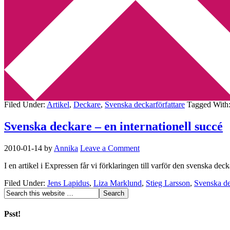
Min tv-blogg
You are here:
Home
/
Archives for Maj Sjöwall
Sydsvenskans artikelserie går vidare
2010-07-18
by
Annika
3 Comments
I andra delen av Sydsvenskans artikelserie om det svenska deckarundr
Filed Under:
Artikel
,
Deckare
,
Svenska deckarförfattare
Tagged With
Svenska deckare – en internationell succé
2010-01-14
by
Annika
Leave a Comment
I en artikel i Expressen får vi förklaringen till varför den svenska 
Filed Under:
Jens Lapidus
,
Liza Marklund
,
Stieg Larsson
,
Svenska de
Psst!