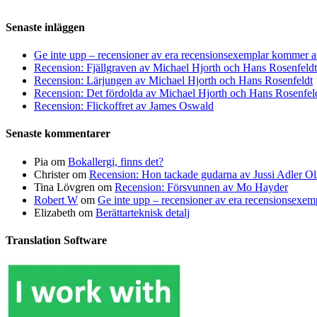
Senaste inläggen
Ge inte upp – recensioner av era recensionsexemplar kommer a
Recension: Fjällgraven av Michael Hjorth och Hans Rosenfeldt
Recension: Lärjungen av Michael Hjorth och Hans Rosenfeldt
Recension: Det fördolda av Michael Hjorth och Hans Rosenfel
Recension: Flickoffret av James Oswald
Senaste kommentarer
Pia
om
Bokallergi, finns det?
Christer
om
Recension: Hon tackade gudarna av Jussi Adler Ol
Tina Lövgren
om
Recension: Försvunnen av Mo Hayder
Robert W
om
Ge inte upp – recensioner av era recensionsexe
Elizabeth
om
Berättarteknisk detalj
Translation Software