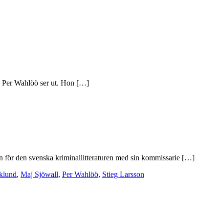
ch Per Wahlöö ser ut. Hon […]
en för den svenska kriminallitteraturen med sin kommissarie […]
klund
,
Maj Sjöwall
,
Per Wahlöö
,
Stieg Larsson