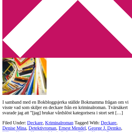
Min tv-blogg
You are here:
Home
/
Archives for Henning Mankell
Case study: Vad är skillnaden mellan en
deckare och en kriminalroman?
2013-08-01
by
Annika
8 Comments
I samband med en Bokbloggsjerka ställde Bokmamma frågan om vi
visste vad som skiljer en deckare från en kriminalroman. Tvärsäkert
svarade jag att ”[jag] brukar vårdslöst kategorisera i stort sett […]
Filed Under:
Deckare
,
Kriminalroman
Tagged With:
Deckare
,
Denise Mina
,
Detektivroman
,
Ernest Mendel
,
George J. Demko
,