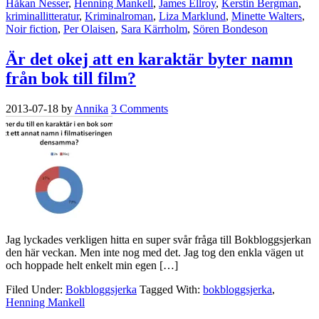
Håkan Nesser
,
Henning Mankell
,
James Ellroy
,
Kerstin Bergman
,
kriminallitteratur
,
Kriminalroman
,
Liza Marklund
,
Minette Walters
,
Noir fiction
,
Per Olaisen
,
Sara Kärrholm
,
Sören Bondeson
Är det okej att en karaktär byter namn
från bok till film?
2013-07-18
by
Annika
3 Comments
Jag lyckades verkligen hitta en super svår fråga till Bokbloggsjerkan
den här veckan. Men inte nog med det. Jag tog den enkla vägen ut
och hoppade helt enkelt min egen […]
Filed Under:
Bokbloggsjerka
Tagged With:
bokbloggsjerka
,
Henning Mankell