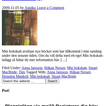
2009-11-05
by
Annika
Leave a Comment
Min bokskatt avslöjar nya böcker som har tillkommit i min samling
under den senaste tiden. Om du vill delta med ett eget Min bokskatt-
inlägg så hittar du mer information här. […]
Filed Under:
Anna Jansson
,
Håkan Nesser
,
Min bokskatt
,
Stuart
MacBride
,
Tips
Tagged With:
Anna Jansson
,
Håkan Nesser
,
Henning Mankell
,
Min bokskatt
,
Stuart MacBride
Psst!