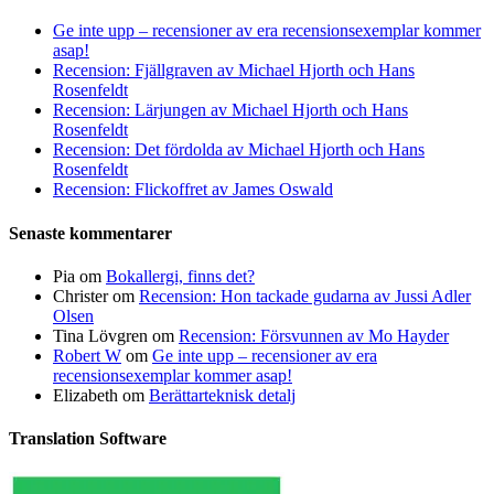
Ge inte upp – recensioner av era recensionsexemplar kommer
asap!
Recension: Fjällgraven av Michael Hjorth och Hans
Rosenfeldt
Recension: Lärjungen av Michael Hjorth och Hans
Rosenfeldt
Recension: Det fördolda av Michael Hjorth och Hans
Rosenfeldt
Recension: Flickoffret av James Oswald
Senaste kommentarer
Pia
om
Bokallergi, finns det?
Christer
om
Recension: Hon tackade gudarna av Jussi Adler
Olsen
Tina Lövgren
om
Recension: Försvunnen av Mo Hayder
Robert W
om
Ge inte upp – recensioner av era
recensionsexemplar kommer asap!
Elizabeth
om
Berättarteknisk detalj
Translation Software