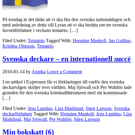
På torsdag är det tänkt att vi ska fira den svenska nationaldagen och
med anledning av detta vill Lyran att vi ska berätta om tre svenska
favoritförfattare i veckans tematrio. […]
Filed Under:
Tematrio
Tagged With:
Henning Mankell
,
Jan Guillou
,
Kristina Ohlsson
,
Tematrio
Svenska deckare – en internationell succé
2010-01-14
by
Annika
Leave a Comment
I en artikel i Expressen får vi förklaringen till varför den svenska
deckarvågen sköljer över världen. Maj Sjöwall och Per Wahlöö lade
grunden för den svenska kriminallitteraturen med sin kommissarie
[…]
Filed Under:
Jens Lapidus
,
Liza Marklund
,
Stieg Larsson
,
Svenska
deckarförfattare
Tagged With:
Henning Mankell
,
Jens Lapidus
,
Liza
Marklund
,
Maj Sjöwall
,
Per Wahlöö
,
Stieg Larsson
Min bokskatt (6)