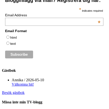
Blogginlägg via mail? Registrera dig här:
*
indicates required
Email Address
*
Email Format
html
text
Gästbok
Annika
/
2026-05-10
Välkomna hit!
Besök gästbok
Missa inte min TV-blogg