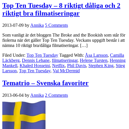
Top Ten Tuesday – 8 riktigt dåliga och 2
riktigt bra filmatiseringar
2013-07-09
by
Annika
5 Comments
Som vanligt är det bloggen The Broke and the Bookish som står för
fiolerna när det gäller Top Ten Tuesday. Veckans uppgift består i att
nämna 10 riktigt bra/dåliga filmatiseringar. […]
Filed Under:
Top Ten Tuesday
Tagged With:
Åsa Larsson
,
Camilla
Läckberg
,
Dennis Lehane
,
filmatiseringar
,
Helene Tursten
,
Henning
Mankell
,
Khaled Hosseini
,
Netflix
,
Phil Davis
,
Stephen King
,
Stieg
Larsson
,
Top Ten Tuesday
,
Val McDermid
Tematrio – Svenska favoriter
2013-06-04
by
Annika
2 Comments