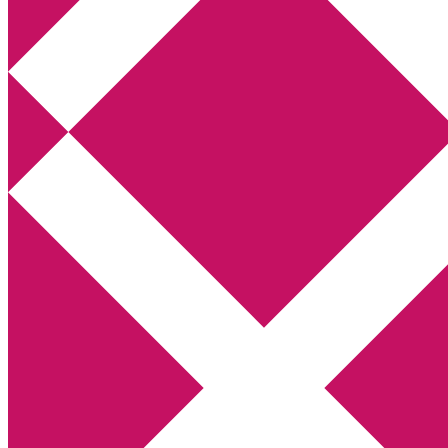
Annikas litteratur- och kulturblogg
Deckare, kriminalromaner, thrillers
Hem
Boktolva
Författarfemman
Kontakt
Om
Webbshop Amazon
Gästinlägg
Bokbloggsjerka
Bloggmaraton
Deckare
Kriminalroman
Utskriftscentralen