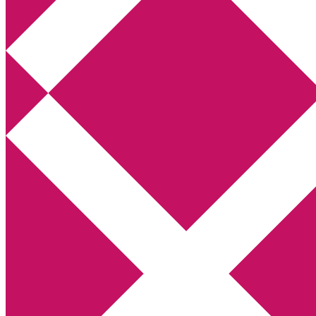
Annikas litteratur- och kulturblogg
Deckare, kriminalromaner, thrillers
Hem
Boktolva
Författarfemman
Kontakt
Om
Webbshop Amazon
Gästinlägg
Bokbloggsjerka
Bloggmaraton
Deckare
Kriminalroman
Utskriftscentralen