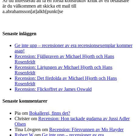
Är du intresserad att få en första konstruktiv kritik av en betaläsare
är du välkommen att skicka ett mail till
a.abrahamsson[at]alkb[punkt]se
Senaste inläggen
Ge inte upp – recensioner av era recensionsexemplar kommer
asap!
Recension: Fjällgraven av Michael Hjorth och Hans
Rosenfeldt
Recension: Lärjungen av Michael Hjorth och Hans
Rosenfeldt
Recension: Det fördolda av Michael Hjorth och Hans
Rosenfeldt
Recension: Flickoffret av James Oswald
Senaste kommentarer
Pia
om
Bokallergi, finns det?
Christer
om
Recension: Hon tackade gudarna av Jussi Adler
Olsen
Tina Lövgren
om
Recension: Försvunnen av Mo Hayder
Robert W
om
Ge inte upp – recensioner av era