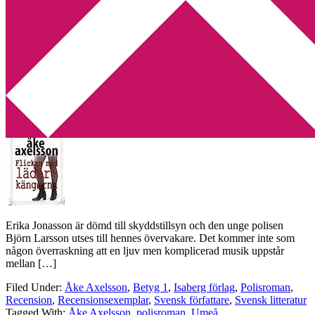
Min tv-blogg
You are here:
Home
/
Archives for polisroman
Recension: Flickan med läderkängorna
av Åke Axelsson
2014-05-20
by
Annika
2 Comments
Erika Jonasson är dömd till skyddstillsyn och den unge polisen
Björn Larsson utses till hennes övervakare. Det kommer inte som
någon överraskning att en ljuv men komplicerad musik uppstår
mellan […]
Filed Under:
Åke Axelsson
,
Betyg 1
,
Isaberg förlag
,
Polisroman
,
Recension
,
Recensionsexemplar
,
Svensk författare
,
Svensk litteratur
Tagged With:
Åke Axelsson
,
polisroman
,
Umeå