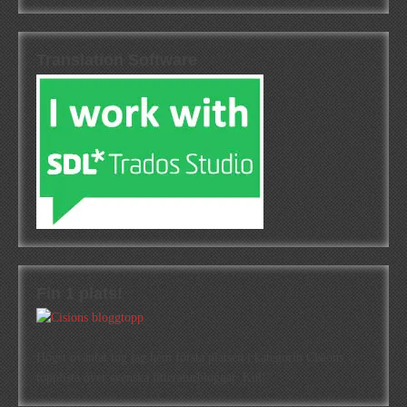
Translation Software
Fin 1 plats!
Högst oväntat tog jag hem första platsen i kategorin Cisions
topplista över svenska litteraturbloggar. Kul!