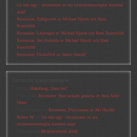
Ge inte upp – recensioner av era recensionsexemplar kommer
asap!
Recension: Fjällgraven av Michael Hjorth och Hans
Rosenfeldt
Recension: Lärjungen av Michael Hjorth och Hans Rosenfeldt
Recension: Det fördolda av Michael Hjorth och Hans
Rosenfeldt
Recension: Flickoffret av James Oswald
Senaste kommentarer
Pia
om
Bokallergi, finns det?
Christer
om
Recension: Hon tackade gudarna av Jussi Adler
Olsen
Tina Lövgren
om
Recension: Försvunnen av Mo Hayder
Robert W
om
Ge inte upp – recensioner av era
recensionsexemplar kommer asap!
Elizabeth
om
Berättarteknisk detalj