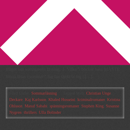
You are here:
Home
/
Archives for spänningsromaner
TAG: Sommarläsning
2013-06-08
by
Annika
4 Comments
Jag har blivit taggad av Lotten och Marika att svara på några
frågor om sommarens läsning. 1. Vilka 5 böcker bara MÅSTE
hinna läsas i sommar? Jag har tänkt ta tag i […]
Filed Under:
Sommarläsning
Tagged With:
Christian Unge
,
Deckare
,
Kaj Karlsson
,
Khaled Hosseini
,
kriminalromaner
,
Kristina
Ohlsson
,
Manaf Sababi
,
spänningsromaner
,
Stephen King
,
Susanne
Nygren
,
thrillers
,
Ulla Bolinder