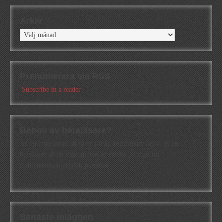
Arkiv
Arkiv
Prenumerera via RSS
Subscribe in a reader
Behov av betaläsare?
Är du intresserad att få en första konstruktiv kritik av en
betaläsare är du välkommen att skicka ett mail till
a.abrahamsson[at]alkb[punkt]se
Senaste inläggen