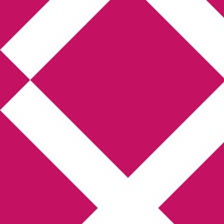
Annikas litteratur-
och kulturblogg
Deckare, kriminalromaner, thrillers
Hem
Boktolva
Författarfemman
Kontakt
Om
Webbshop Amazon
Gästinlägg
Bokbloggsjerka
Bloggmaraton
Deckare
Kriminalroman
Utskriftscentralen
Min tv-blogg