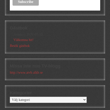
Gästbok
Annika
/
2026-05-10
Välkomna hit!
Besök gästbok
Missa inte min TV-blogg
http://www.atvb.alkb.se
Kategorier
Kategorier