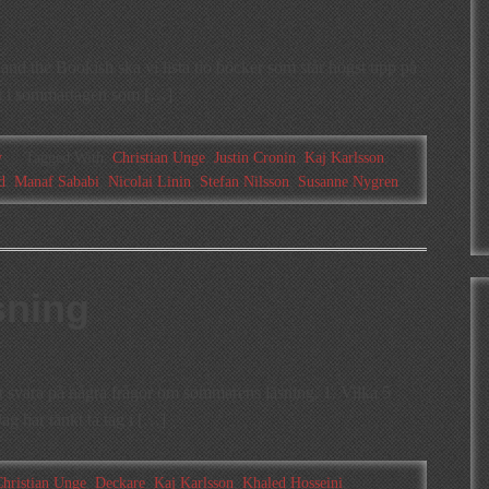
d the Bookish ska vi lista tio böcker som står högst upp på
t i sommartagen som […]
y
Tagged With:
Christian Unge
,
Justin Cronin
,
Kaj Karlsson
,
d
,
Manaf Sababi
,
Nicolai Linin
,
Stefan Nilsson
,
Susanne Nygren
sning
tt svara på några frågor om sommarens läsning. 1. Vilka 5
g har tänkt ta tag i […]
Christian Unge
,
Deckare
,
Kaj Karlsson
,
Khaled Hosseini
,