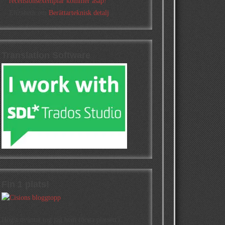
recensionsexemplar kommer asap!
Elizabeth
om
Berättarteknisk detalj
Translation Software
Fin 1 plats!
Högst oväntat tog jag hem första platsen i