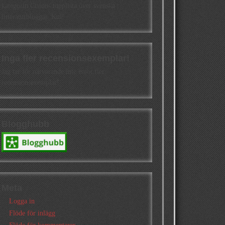
kategorin Cisions topplista över svenska
litteraturbloggar. Kul!
Inga fler recensionsexemplar!
Jag tar för närvarande inte emot fler
recensionsexemplar!
Blogghubb
Meta
Logga in
Flöde för inlägg