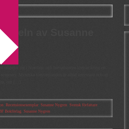
gren
dfågeln av Susanne
utspelar sig i Norrtälje och huvudstoryn kretsar kring en
emester. Mystiska försvinnanden är alltid intressant och att
ist, om […]
on
,
Recensionsexemplar
,
Susanne Nygren
,
Svensk författare
,
F Bokförlag
,
Susanne Nygren