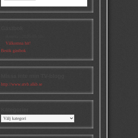
Gästbok
Annika
/
2026-05-10
Välkomna hit!
Besök gästbok
Missa inte min TV-blogg
http://www.atvb.alkb.se
Kategorier
Kategorier