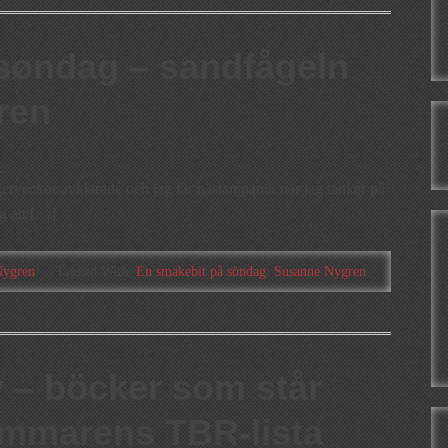
søndag – sandfågeln
ren
rveckor avklarade och jag får nästan panik när jag tänker på
ag att […]
Nygren
Tagged With:
En smakebit på söndag
,
Susanne Nygren
 – böcker som står
ommarens TBR-lista