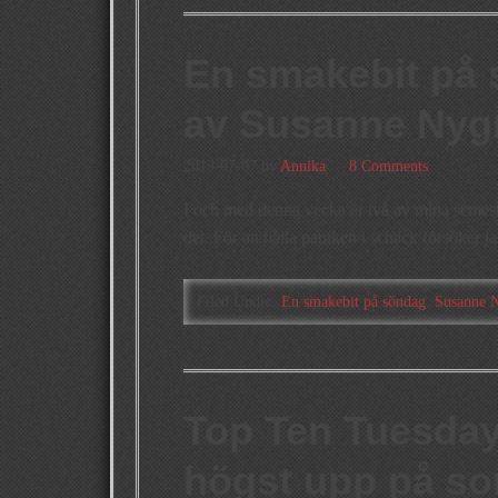
En smakebit på 
av Susanne Nyg
2013-07-07
by
Annika
8 Comments
I och med denna vecka är två av mina semeste
det. För att hålla paniken i schack försöker j
Filed Under:
En smakebit på söndag
,
Susanne 
Top Ten Tuesday
högst upp på s