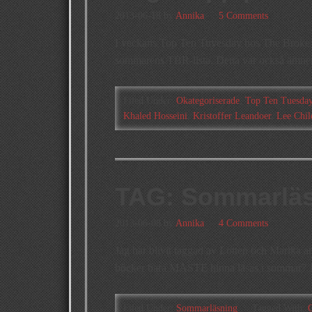
2013-06-18
by
Annika
5 Comments
I veckans Top Ten Tuyesday hos The Broke an
sommarens TBR-lista. Detta var också ämne
Filed Under:
Okategoriserade
,
Top Ten Tuesda
Khaled Hosseini
,
Kristoffer Leandoer
,
Lee Chil
TAG: Sommarlä
2013-06-08
by
Annika
4 Comments
Jag har blivit taggad av Lotten och Marika a
böcker bara MÅSTE hinna läsas i sommar? Ja
Filed Under:
Sommarläsning
Tagged With: