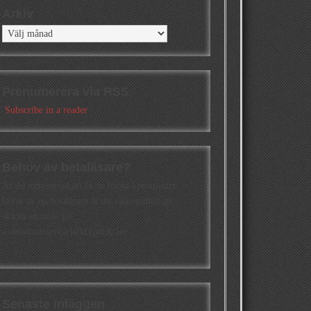
Arkiv
Arkiv
Prenumerera via RSS
Subscribe in a reader
Behov av betaläsare?
Är du intresserad att få en första konstruktiv
kritik av en betaläsare är du välkommen att
skicka ett mail till
a.abrahamsson[at]alkb[punkt]se
Senaste inläggen