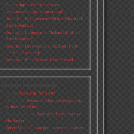
Ge inte upp – recensioner av era
recensionsexemplar kommer asap!
Recension: Fjällgraven av Michael Hjorth och
Hans Rosenfeldt
Recension: Lärjungen av Michael Hjorth och
Hans Rosenfeldt
Recension: Det fördolda av Michael Hjorth
och Hans Rosenfeldt
Recension: Flickoffret av James Oswald
Senaste kommentarer
Pia
om
Bokallergi, finns det?
Christer
om
Recension: Hon tackade gudarna
av Jussi Adler Olsen
Tina Lövgren
om
Recension: Försvunnen av
Mo Hayder
Robert W
om
Ge inte upp – recensioner av era