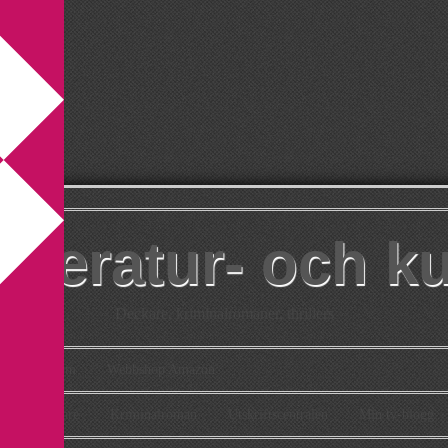
itteratur- och k
Deckare, kriminalromaner, thrillers
takt
Om
Webbshop Amazon
n
Deckare
Kriminalroman
Utskriftscentralen
Min tv-blogg