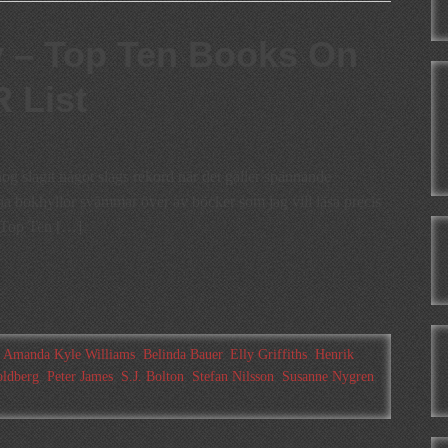
 – Top Ten Books On
 List
nog slagit något slags rekord när det gäller spännande
a bokhyllor svämmar över av böcker som jag vill läsa precis
s Top Ten […]
:
Amanda Kyle Williams
,
Belinda Bauer
,
Elly Griffiths
,
Henrik
ldberg
,
Peter James
,
S.J. Bolton
,
Stefan Nilsson
,
Susanne Nygren
,