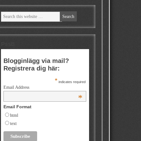
Psst!
Blogginlägg via mail?
Registrera dig här:
*
indicates required
Email Address
*
Email Format
html
text