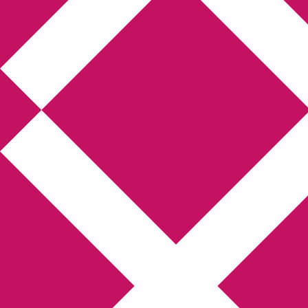
Annikas l
Hem
Boktolva
Författarfemman
Kon
Gästinlägg
Bokbloggsjerka
Bloggmarato