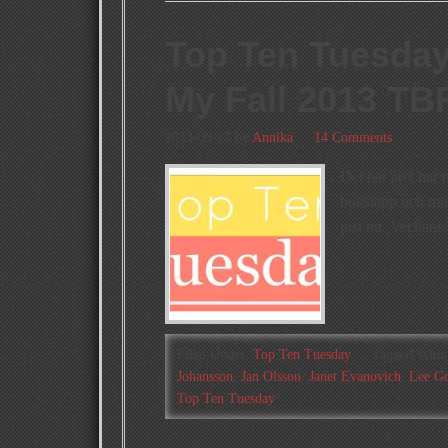
Top Ten Tuesday
My Fall 2013 TBR
2013-09-17
by
Annika
14 Comments
Det här året har 
boksläpp och min
just nu. Veckan
Filed Under:
Top Ten Tuesday
Tagged With
Johansson
,
Jan Olsson
,
Janet Evanovich
,
Lee Go
Top Ten Tuesday