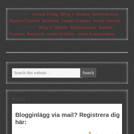
Filed Under:
Anomar Förlag
,
Betyg 4
,
Deckare
,
Kriminalroman
,
Ramona Fransson
,
Recension
,
Svensk författare
,
Svensk litteratur
Tagged With:
Betyg 4
,
Deckare
,
Kriminalroman
,
Ramona
Fransson
,
Recension
,
svensk författare
,
svensk kriminalroman
Psst!
Blogginlägg via mail? Registrera dig
här:
*