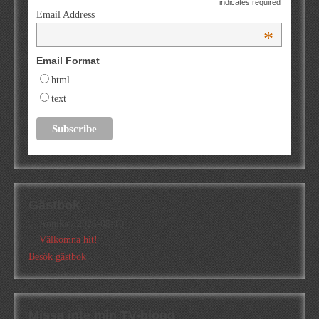
indicates required
Email Address
*
Email Format
html
text
Gästbok
Annika
/
2026-05-10
Välkomna hit!
Besök gästbok
Missa inte min TV-blogg