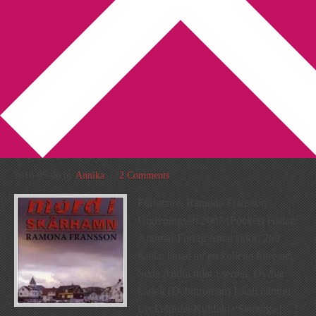
You are here:
Home
/
Archives for svensk kriminalroman
Recension: Mord i
Skärhamn av Ramona
Fransson
2010-05-08
by
Annika
2 Comments
Författare: Ramona Fransson
Utgivningsår: 2007 (Pocket) Förlag:
Anomar Förlag Antal sidor: 269
Källa: lånad av en kollega Intresse:
Serie Andra titlar i serien: Dyrbar
kärlek (Debutroman) Iskall hämnd
Lyckohjulet Kultfakta:Samtliga […]