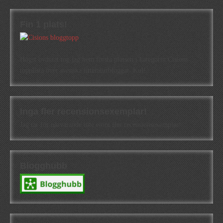
Fin 1 plats!
Högst oväntat tog jag hem första platsen i kategorin Cisions
topplista över svenska litteraturbloggar. Kul!
Inga fler recensionsexemplar!
Jag tar för närvarande inte emot fler recensionsexemplar!
Blogghubb