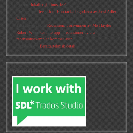
Pia
om
Bokallergi, finns det?
Christer
om
Recension: Hon tackade gudarna av Jussi Adler
Olsen
Tina Lövgren
om
Recension: Försvunnen av Mo Hayder
Robert W
om
Ge inte upp – recensioner av era
recensionsexemplar kommer asap!
Elizabeth
om
Berättarteknisk detalj
Translation Software