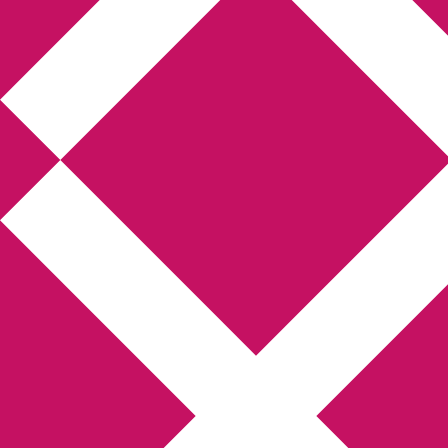
Annikas litteratur-
och kulturblogg
Deckare, kriminalromaner, thrillers
Hem
Boktolva
Författarfemman
Kontakt
Om
Webbshop Amazon
Gästinlägg
Bokbloggsjerka
Bloggmaraton
Deckare
Kriminalroman
Utskriftscentralen
Min tv-blogg