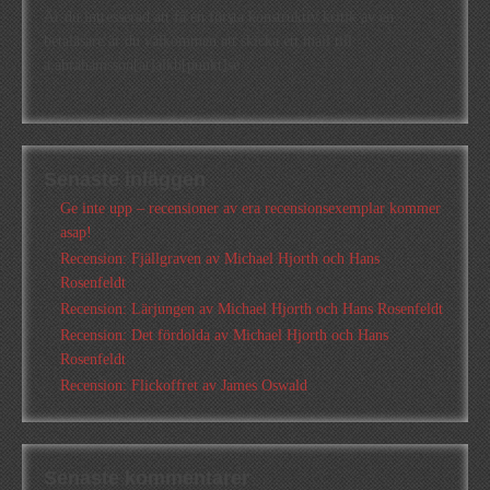
Är du intresserad att få en första konstruktiv kritik av en
betaläsare är du välkommen att skicka ett mail till
a.abrahamsson[at]alkb[punkt]se
Senaste inläggen
Ge inte upp – recensioner av era recensionsexemplar kommer
asap!
Recension: Fjällgraven av Michael Hjorth och Hans
Rosenfeldt
Recension: Lärjungen av Michael Hjorth och Hans Rosenfeldt
Recension: Det fördolda av Michael Hjorth och Hans
Rosenfeldt
Recension: Flickoffret av James Oswald
Senaste kommentarer