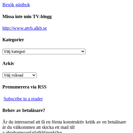
Besök gästbok
Missa inte min TV-blogg
http://www.atvb.alkb.se
Kategorier
Kategorier
Arkiv
Arkiv
Prenumerera via RSS
Subscribe in a reader
Behov av betaläsare?
Är du intresserad att få en första konstruktiv kritik av en betaläsare
är du välkommen att skicka ett mail till
a.abrahamsson[at]alkb[punkt]se