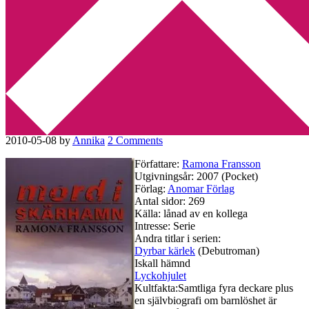
Min tv-blogg
You are here:
Home
/
Anomar Förlag
/
Recension: Mord i Skärhamn
av Ramona Fransson
Recension: Mord i Skärhamn
av Ramona Fransson
2010-05-08
by
Annika
2 Comments
Författare:
Ramona Fransson
Utgivningsår: 2007 (Pocket)
Förlag:
Anomar Förlag
Antal sidor: 269
Källa: lånad av en kollega
Intresse: Serie
Andra titlar i serien:
Dyrbar kärlek
(Debutroman)
Iskall hämnd
Lyckohjulet
Kultfakta:Samtliga fyra deckare plus
en självbiografi om barnlöshet är