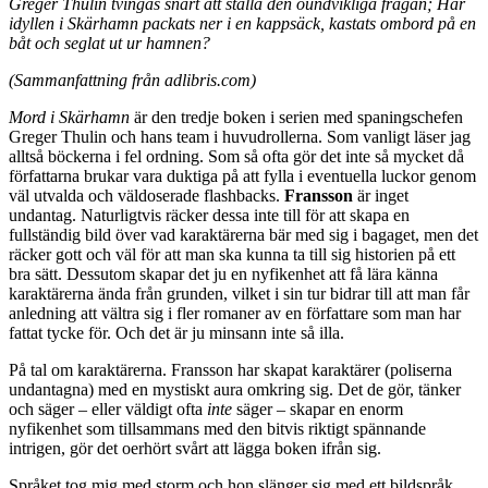
Greger Thulin tvingas snart att ställa den oundvikliga frågan; Har
idyllen i Skärhamn packats ner i en kappsäck, kastats ombord på en
båt och seglat ut ur hamnen?
(Sammanfattning från adlibris.com)
Mord i Skärhamn
är den tredje boken i serien med spaningschefen
Greger Thulin och hans team i huvudrollerna. Som vanligt läser jag
alltså böckerna i fel ordning. Som så ofta gör det inte så mycket då
författarna brukar vara duktiga på att fylla i eventuella luckor genom
väl utvalda och väldoserade flashbacks.
Fransson
är inget
undantag. Naturligtvis räcker dessa inte till för att skapa en
fullständig bild över vad karaktärerna bär med sig i bagaget, men det
räcker gott och väl för att man ska kunna ta till sig historien på ett
bra sätt. Dessutom skapar det ju en nyfikenhet att få lära känna
karaktärerna ända från grunden, vilket i sin tur bidrar till att man får
anledning att vältra sig i fler romaner av en författare som man har
fattat tycke för. Och det är ju minsann inte så illa.
På tal om karaktärerna. Fransson har skapat karaktärer (poliserna
undantagna) med en mystiskt aura omkring sig. Det de gör, tänker
och säger – eller väldigt ofta
inte
säger – skapar en enorm
nyfikenhet som tillsammans med den bitvis riktigt spännande
intrigen, gör det oerhört svårt att lägga boken ifrån sig.
Språket tog mig med storm och hon slänger sig med ett bildspråk