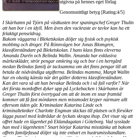
utgivna på hennes eget förlag
Genomsnittligt betyg [Rating:4/5]
I Skärhamn på Tjörn på västkusten tror spaningschef Greger Thulin
att han bor i en idyll. Men även den vackraste av tavlor kan ha ett
felaktigt penseldrag.
Bakom väggarna i Bleketskolan döljer sig fysisk och psykisk
mobbing och droger. På Rönnvägen bor Jonas Blomgren,
klassföreståndare på Bleketskolan. I hans klass finns eleverna
Amanda Durén och Belinda Wallin. Amanda har exklusiva
märkeskläder, strör pengar omkring sig och bor i en herrgård
medan Belindas familj är tacksamma om det finns pengar till att
betala de nödvändiga utgifterna. Belindas mamma, Margit Wallin
har en olustig känsla när det gäller dotterns klassföreståndare.
Kan det vara så att han bevakar Belinda och i så fall varför? När
det första mordoffret dyker upp på Lyckebacken i Skärhamn är
Greger Thulin först övertygad om att de inom en snar framtid
kommer att få fast mördaren men missmodet kryper närmare allt
eftersom tiden går. Kriminalare Katarina Linde och
kriminaltekniker Charlotte Engman skickas till platsen och försöker
lägga pussel med ledtrådar de lyckats skrapa ihop. Det visar sig att
offret hade en lägenhet på Eklandagatan i Göteborg. Vad sysslade
han med i lägenheten? Snart börjar Katarina misstänka att bakom
offrets familjefasad döljer sig inte enbart en hustrumisshandlare.