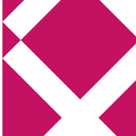
Annikas litteratur- och kulturblogg
Deckare, kriminalromaner, thrillers
Hem
Boktolva
Författarfemman
Kontakt
Om
Webbshop Amazon
Gästinlägg
Bokbloggsjerka
Bloggmaraton
Deckare
Kriminalroman
Utskriftscentralen