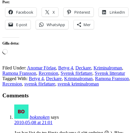
Psst:
Facebook
X
Pinterest
LinkedIn
E-post
WhatsApp
Mer
Gilla detta:
Laddar
in
…
Filed Under:
Anomar Förlag
,
Betyg 4
,
Deckare
,
Kriminalroman
,
Ramona Fransson
,
Recension
,
Svensk författare
,
Svensk litteratur
Tagged With:
Betyg 4
,
Deckare
,
Kriminalroman
,
Ramona Fransson
,
Recension
,
svensk författare
,
svensk kriminalroman
Comments
boksnoken
says
2010-05-08 at 21:01
Jag har läst de tre första deckarna (i rätt ordning 😉 ). Blev