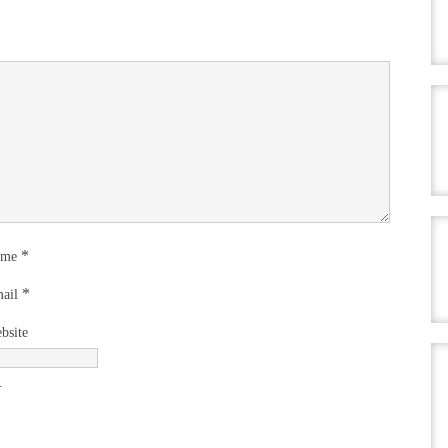
*
ame
*
ail
bsite
.