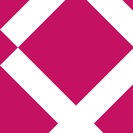
Annikas l
Hem
Boktolva
Författarfemman
Kon
Gästinlägg
Bokbloggsjerka
Bloggmarato