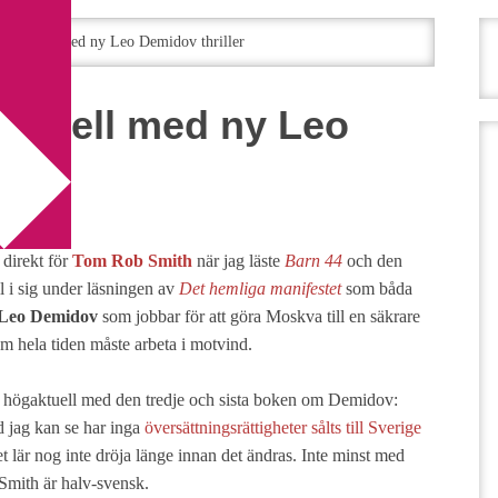
aktuell med ny Leo Demidov thriller
ktuell med ny Leo
 direkt för
Tom Rob Smith
när jag läste
Barn 44
och den
l i sig under läsningen av
Det hemliga manifestet
som båda
Leo Demidov
som jobbar för att göra Moskva till en säkrare
m hela tiden måste arbeta i motvind.
 högaktuell med den tredje och sista boken om Demidov:
d jag kan se har inga
översättningsrättigheter sålts till Sverige
 lär nog inte dröja länge innan det ändras. Inte minst med
 Smith är halv-svensk.