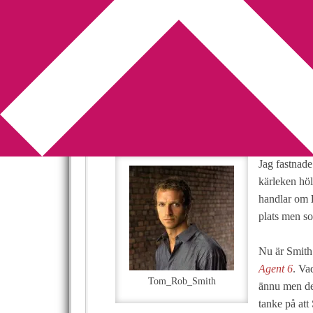
You are here:
Home
/
Intervju
/
Tom Rob Smith 
Tom Rob Smith a
Demidov thriller
2011-07-08
by
Annika
2 Comments
Jag fastnade
kärleken höl
handlar om
plats men so
Nu är Smith
Agent 6
. Va
Tom_Rob_Smith
ännu men det
tanke på att