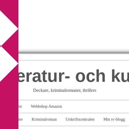
itteratur- och k
Deckare, kriminalromaner, thrillers
takt
Om
Webbshop Amazon
n
Deckare
Kriminalroman
Utskriftscentralen
Min tv-blogg