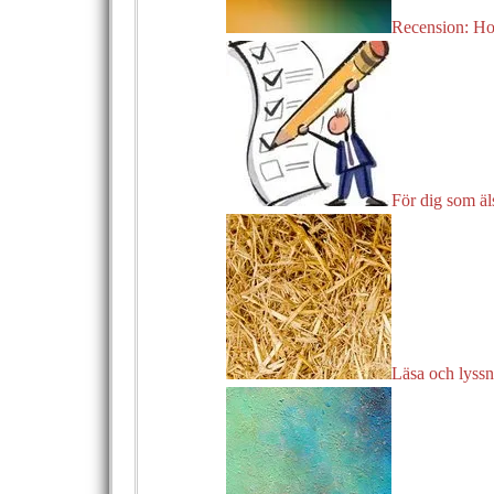
Recension: Ho
För dig som äl
Läsa och lyssn