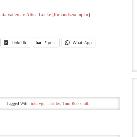
rta vatten av Attica Locke [förhandsexemplar]
LinkedIn
E-post
WhatsApp
Tagged With:
intervju
,
Thriller
,
Tom Rob smith