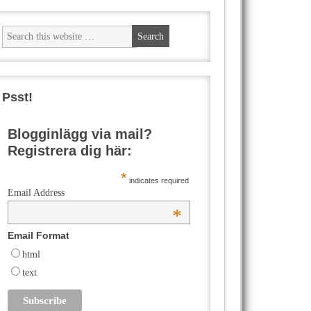
Psst!
Blogginlägg via mail?
Registrera dig här:
*
indicates required
Email Address
*
Email Format
html
text