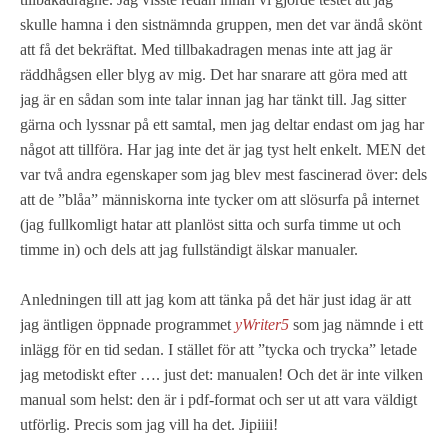
skulle hamna i den sistnämnda gruppen, men det var ändå skönt
att få det bekräftat. Med tillbakadragen menas inte att jag är
räddhågsen eller blyg av mig. Det har snarare att göra med att
jag är en sådan som inte talar innan jag har tänkt till. Jag sitter
gärna och lyssnar på ett samtal, men jag deltar endast om jag har
något att tillföra. Har jag inte det är jag tyst helt enkelt. MEN det
var två andra egenskaper som jag blev mest fascinerad över: dels
att de ”blåa” människorna inte tycker om att slösurfa på internet
(jag fullkomligt hatar att planlöst sitta och surfa timme ut och
timme in) och dels att jag fullständigt älskar manualer.
Anledningen till att jag kom att tänka på det här just idag är att
jag äntligen öppnade programmet
yWriter5
som jag nämnde i ett
inlägg för en tid sedan. I stället för att ”tycka och trycka” letade
jag metodiskt efter …. just det: manualen! Och det är inte vilken
manual som helst: den är i pdf-format och ser ut att vara väldigt
utförlig. Precis som jag vill ha det. Jipiiii!