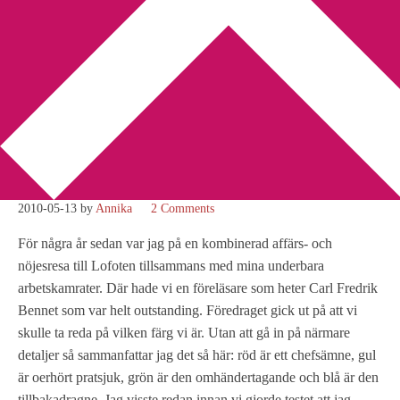
You are here:
Home
/
Privat
/
Vad det innebär att ha en blå
”personlighet”
Vad det innebär att ha en blå
”personlighet”
2010-05-13
by
Annika
2 Comments
För några år sedan var jag på en kombinerad affärs- och
nöjesresa till Lofoten tillsammans med mina underbara
arbetskamrater. Där hade vi en föreläsare som heter Carl Fredrik
Bennet som var helt outstanding. Föredraget gick ut på att vi
skulle ta reda på vilken färg vi är. Utan att gå in på närmare
detaljer så sammanfattar jag det så här: röd är ett chefsämne, gul
är oerhört pratsjuk, grön är den omhändertagande och blå är den
tillbakadragne. Jag visste redan innan vi gjorde testet att jag