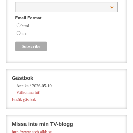
*
Email Format
html
text
Gästbok
Annika
/
2026-05-10
Välkomna hit!
Besök gästbok
Missa inte min TV-blogg
http://www.atvb.alkb.se