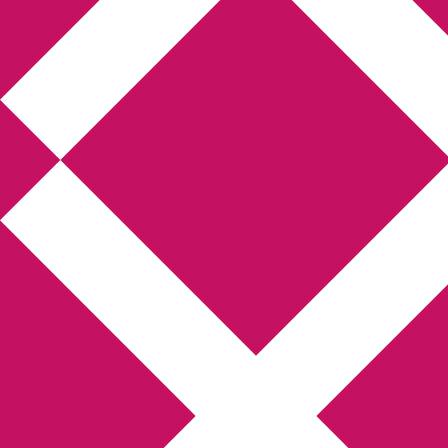
Annikas litteratur-
och kulturblogg
Deckare, kriminalromaner, thrillers
Hem
Boktolva
Författarfemman
Kontakt
Om
Webbshop Amazon
Gästinlägg
Bokbloggsjerka
Bloggmaraton
Deckare
Kriminalroman
Utskriftscentralen
Min tv-blogg