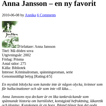
Anna Jansson – en ny favorit
2010-06-08
by
Annika
6 Comments
Författare: Anna Jansson
Titel: Må döden sova
Utgivningsår: 2002
Förlag: Prisma
Antal sidor: 275
Källa: Bibliotek
Intresse: Kriminalroman, spänningsroman, serie
Genomsnittligt betyg [Rating:4/5]
En mystisk bilolycka som kanske inte är någon olycka, kvinnor som
får hallucinationer och sår som inte vill läka…
Anna Janssons nya deckare är en lika tankeväckande som
spännande historia om barnlöshet, konstgjotd befruktning, läkaretik
och kloning. Kunskapen är en hora. Ibland tjänar hon det goda,