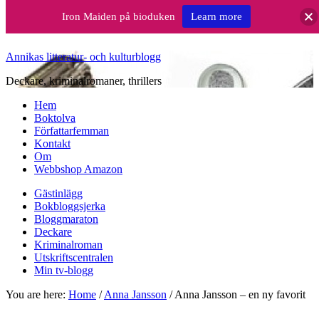
Iron Maiden på bioduken
Learn more
Annikas litteratur- och kulturblogg
Deckare, kriminalromaner, thrillers
Hem
Boktolva
Författarfemman
Kontakt
Om
Webbshop Amazon
Gästinlägg
Bokbloggsjerka
Bloggmaraton
Deckare
Kriminalroman
Utskriftscentralen
Min tv-blogg
You are here:
Home
/
Anna Jansson
/
Anna Jansson – en ny favorit