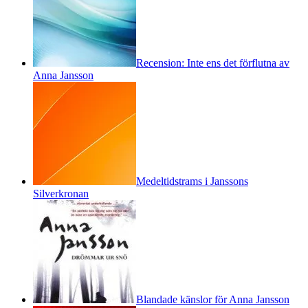
Recension: Inte ens det förflutna av
Anna Jansson
Medeltidstrams i Janssons
Silverkronan
Blandade känslor för Anna Jansson