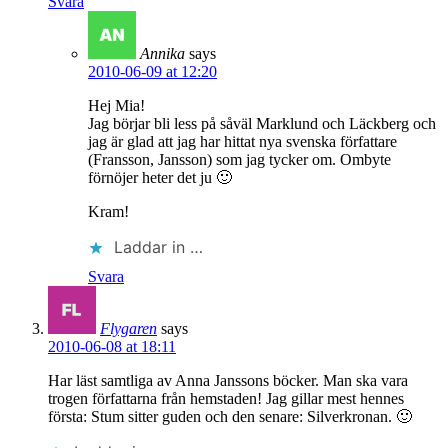
Svara
Annika
says
2010-06-09 at 12:20
Hej Mia!
Jag börjar bli less på såväl Marklund och Läckberg och
jag är glad att jag har hittat nya svenska författare
(Fransson, Jansson) som jag tycker om. Ombyte
förnöjer heter det ju 🙂
Kram!
Laddar in …
Svara
Flygaren
says
2010-06-08 at 18:11
Har läst samtliga av Anna Janssons böcker. Man ska vara
trogen författarna från hemstaden! Jag gillar mest hennes
första: Stum sitter guden och den senare: Silverkronan. 🙂