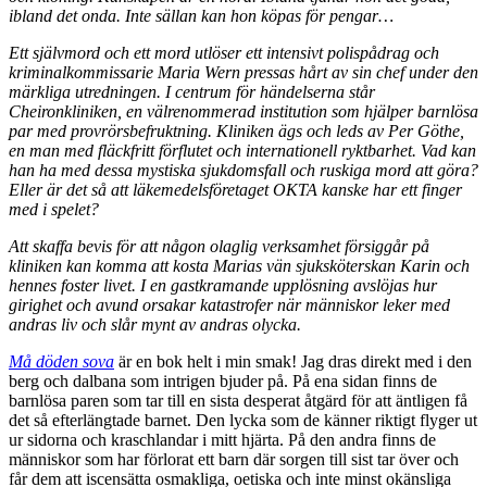
ibland det onda. Inte sällan kan hon köpas för pengar…
Ett självmord och ett mord utlöser ett intensivt polispådrag och
kriminalkommissarie Maria Wern pressas hårt av sin chef under den
märkliga utredningen. I centrum för händelserna står
Cheironkliniken, en välrenommerad institution som hjälper barnlösa
par med provrörsbefruktning. Kliniken ägs och leds av Per Göthe,
en man med fläckfritt förflutet och internationell ryktbarhet. Vad kan
han ha med dessa mystiska sjukdomsfall och ruskiga mord att göra?
Eller är det så att läkemedelsföretaget OKTA kanske har ett finger
med i spelet?
Att skaffa bevis för att någon olaglig verksamhet försiggår på
kliniken kan komma att kosta Marias vän sjuksköterskan Karin och
hennes foster livet. I en gastkramande upplösning avslöjas hur
girighet och avund orsakar katastrofer när människor leker med
andras liv och slår mynt av andras olycka.
Må döden sova
är en bok helt i min smak! Jag dras direkt med i den
berg och dalbana som intrigen bjuder på. På ena sidan finns de
barnlösa paren som tar till en sista desperat åtgärd för att äntligen få
det så efterlängtade barnet. Den lycka som de känner riktigt flyger ut
ur sidorna och kraschlandar i mitt hjärta. På den andra finns de
människor som har förlorat ett barn där sorgen till sist tar över och
får dem att iscensätta osmakliga, oetiska och inte minst okänsliga