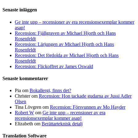
Senaste inläggen
Ge inte upp – recensioner av era recensionsexemplar kommer
asap!
Recension: Fjällgraven av Michael Hjorth och Hans
Rosenfeldt
Recension: Lärjungen av Michael Hjorth och Hans
Rosenfeldt
Recension: Det fördolda av Michael Hjorth och Hans
Rosenfeldt
Recension: Flickoffret av James Oswald
Senaste kommentarer
Pia
om
Bokallergi, finns det?
Christer
om
Recension: Hon tackade gudarna av Jussi Adler
Olsen
Tina Lövgren
om
Recension: Försvunnen av Mo Hayder
Robert W
om
Ge inte upp – recensioner av era
recensionsexemplar kommer asap!
Elizabeth
om
Berättarteknisk detalj
Translation Software