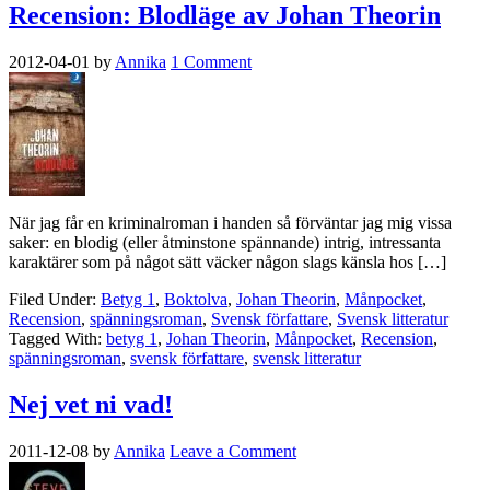
Recension: Blodläge av Johan Theorin
2012-04-01
by
Annika
1 Comment
När jag får en kriminalroman i handen så förväntar jag mig vissa
saker: en blodig (eller åtminstone spännande) intrig, intressanta
karaktärer som på något sätt väcker någon slags känsla hos […]
Filed Under:
Betyg 1
,
Boktolva
,
Johan Theorin
,
Månpocket
,
Recension
,
spänningsroman
,
Svensk författare
,
Svensk litteratur
Tagged With:
betyg 1
,
Johan Theorin
,
Månpocket
,
Recension
,
spänningsroman
,
svensk författare
,
svensk litteratur
Nej vet ni vad!
2011-12-08
by
Annika
Leave a Comment