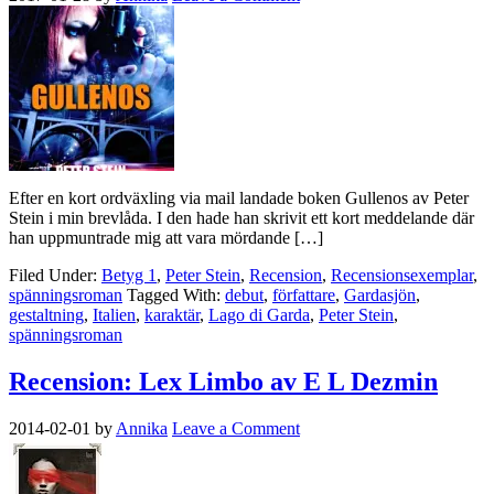
Efter en kort ordväxling via mail landade boken Gullenos av Peter
Stein i min brevlåda. I den hade han skrivit ett kort meddelande där
han uppmuntrade mig att vara mördande […]
Filed Under:
Betyg 1
,
Peter Stein
,
Recension
,
Recensionsexemplar
,
spänningsroman
Tagged With:
debut
,
författare
,
Gardasjön
,
gestaltning
,
Italien
,
karaktär
,
Lago di Garda
,
Peter Stein
,
spänningsroman
Recension: Lex Limbo av E L Dezmin
2014-02-01
by
Annika
Leave a Comment