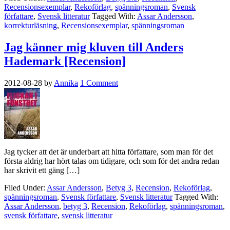
Recensionsexemplar
,
Rekoförlag
,
spänningsroman
,
Svensk
författare
,
Svensk litteratur
Tagged With:
Assar Andersson
,
korrekturläsning
,
Recensionsexemplar
,
spänningsroman
Jag känner mig kluven till Anders
Hademark [Recension]
2012-08-28
by
Annika
1 Comment
Jag tycker att det är underbart att hitta författare, som man för det
första aldrig har hört talas om tidigare, och som för det andra redan
har skrivit ett gäng […]
Filed Under:
Assar Andersson
,
Betyg 3
,
Recension
,
Rekoförlag
,
spänningsroman
,
Svensk författare
,
Svensk litteratur
Tagged With:
Assar Andersson
,
betyg 3
,
Recension
,
Rekoförlag
,
spänningsroman
,
svensk författare
,
svensk litteratur