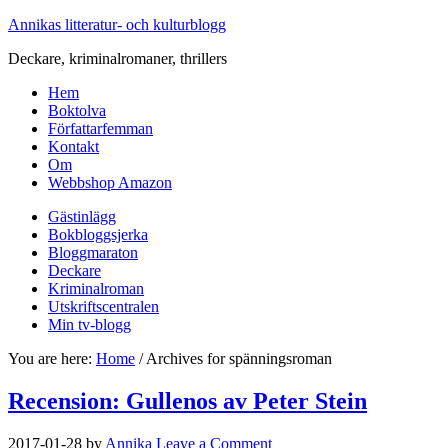
Annikas litteratur- och kulturblogg
Deckare, kriminalromaner, thrillers
Hem
Boktolva
Författarfemman
Kontakt
Om
Webbshop Amazon
Gästinlägg
Bokbloggsjerka
Bloggmaraton
Deckare
Kriminalroman
Utskriftscentralen
Min tv-blogg
You are here:
Home
/
Archives for spänningsroman
Recension: Gullenos av Peter Stein
2017-01-28
by
Annika
Leave a Comment