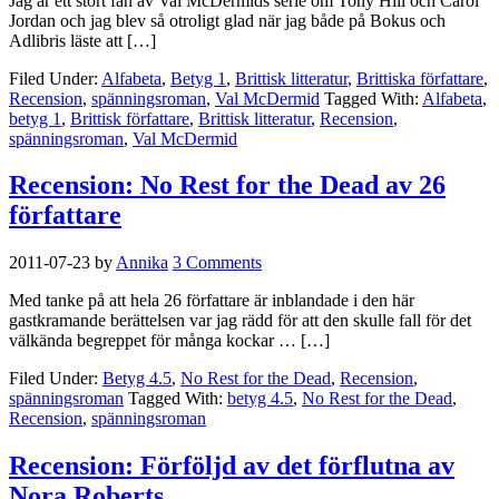
Jag är ett stort fan av Val McDermids serie om Tony Hill och Carol
Jordan och jag blev så otroligt glad när jag både på Bokus och
Adlibris läste att […]
Filed Under:
Alfabeta
,
Betyg 1
,
Brittisk litteratur
,
Brittiska författare
,
Recension
,
spänningsroman
,
Val McDermid
Tagged With:
Alfabeta
,
betyg 1
,
Brittisk författare
,
Brittisk litteratur
,
Recension
,
spänningsroman
,
Val McDermid
Recension: No Rest for the Dead av 26
författare
2011-07-23
by
Annika
3 Comments
Med tanke på att hela 26 författare är inblandade i den här
gastkramande berättelsen var jag rädd för att den skulle fall för det
välkända begreppet för många kockar … […]
Filed Under:
Betyg 4.5
,
No Rest for the Dead
,
Recension
,
spänningsroman
Tagged With:
betyg 4.5
,
No Rest for the Dead
,
Recension
,
spänningsroman
Recension: Förföljd av det förflutna av
Nora Roberts