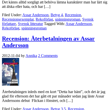
Det känns alltid sorgligt att behöva lämna karaktärer man har lärt sig
att älska eller hata, och har […]
Filed Under:
Assar Andersson
,
Betyg 4
,
Recension
,
Recensionsexemplar
,
Rekoförlag
,
spänningsroman
,
Svensk
författare
,
Svensk litteratur
Tagged With:
Assar Andersson
,
Rekoförlag
,
spänningsroman
Recension: Återbetalningen av Assar
Andersson
2012-11-04
by
Annika
2 Comments
Återbetalningen inleds med en kort ”Detta har hänt”, och det är jag
glad för eftersom det har gått ett par månader sedan jag läste Assar
Anderssons debut Flickan i fönstret, och […]
Filed Under:
Assar Andersson
,
Betyg 3.5
,
Recension
,