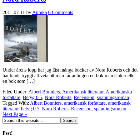
2011-07-11
by
Annika
6 Comments
Under årens lopp har jag läst många böcker av Nora Roberts och det
har känts tryggt att veta att man får antingen en bok man slukar eller
en bok som […]
Filed Under:
Albert Bonniers
,
Amerikansk litteratur
,
Amerikanska
författare
,
Betyg 0.5
,
Nora Roberts
,
Recension
,
spänningsroman
Tagged With:
Albert Bonniers
,
amerikansk författare
,
amerikansk
litteratur
,
betyg 0.5
,
Nora Roberts
,
Recension
,
spänningsroman
Next Page »
Psst!