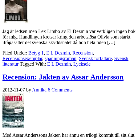
Jag är ledsen men Lex Limbo av El Dezmin var verkligen ingen bok
för mig. Handlingen kretsar kring den arbetslösa Olivia som starkt
ifrågasätter det svenska skyddsnätet då hon hela tiden […]
Filed Under:
Betyg 1
,
E L Dezmin
,
Recension
,
Recensionsexemplar
,
spänningsroman
,
Svensk författare
,
Svensk
litteratur
Tagged With:
E L Dezmin
,
Lycksele
Recension: Jakten av Assar Andersson
2012-11-07
by
Annika
6 Comments
Med Assar Anderssons Jakten har ännu en trilogi kommit till sitt slut.