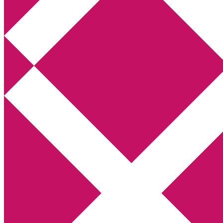
Annikas litteratur- och kulturblogg
Deckare, kriminalromaner, thrillers
Hem
Boktolva
Författarfemman
Kontakt
Om
Webbshop Amazon
Gästinlägg
Bokbloggsjerka
Bloggmaraton
Deckare
Kriminalroman
Utskriftscentralen