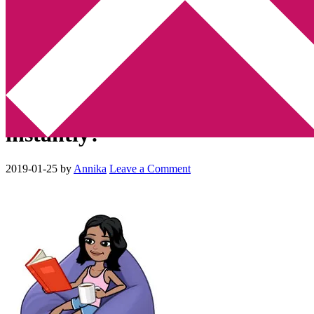
Min tv-blogg
You are here:
Home
/
Okategoriserade
/
As a bookworm, what
would make you hate a novel instantly?
As a bookworm, what would
make you hate a novel
instantly?
2019-01-25
by
Annika
Leave a Comment