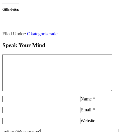
Gilla detta:
Filed Under:
Okategoriserade
Speak Your Mind
Name
*
Email
*
Website
twitter (@username)