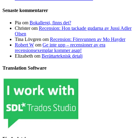
Senaste kommentarer
Pia
om
Bokallergi, finns det?
Christer
om
Recension: Hon tackade gudarna av Jussi Adler
Olsen
Tina Lövgren
om
Recension: Försvunnen av Mo Hayder
Robert W
om
Ge inte upp – recensioner av era
recensionsexemplar kommer asap!
Elizabeth
om
Berättarteknisk detalj
Translation Software