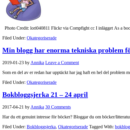
Photo Credit: lori040811 Flickr via Compfight cc I inlägget As a b
Filed Under:
Okategoriserade
Min blogg har enorma tekniska problem f
2019-01-23
by
Annika
Leave a Comment
Som en del av er redan har upptäckt har jag haft en hel del problem 
Filed Under:
Okategoriserade
Bokbloggsjerka 21 – 24 april
2017-04-21
by
Annika
30 Comments
Har du ett genuint intresse för böcker? Bloggar du om böcker/litterat
Filed Under:
Bokbloggsjerka
,
Okategoriserade
Tagged With:
bokblog