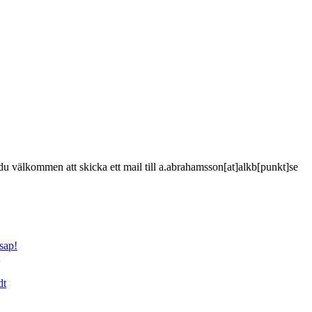
är du välkommen att skicka ett mail till a.abrahamsson[at]alkb[punkt]se
sap!
dt