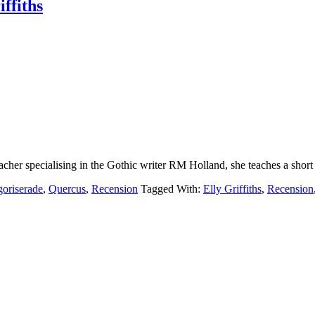
ffiths
teacher specialising in the Gothic writer RM Holland, she teaches a shor
oriserade
,
Quercus
,
Recension
Tagged With:
Elly Griffiths
,
Recension