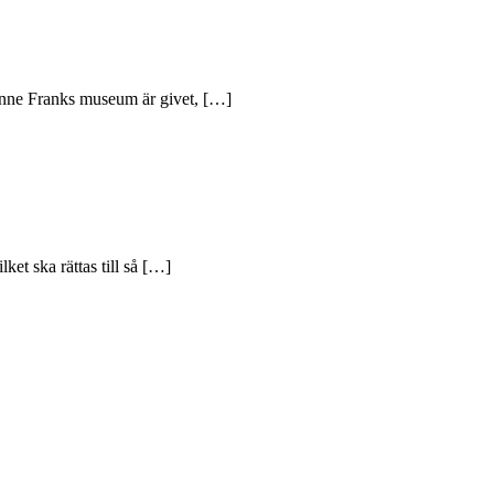
? Anne Franks museum är givet, […]
et ska rättas till så […]