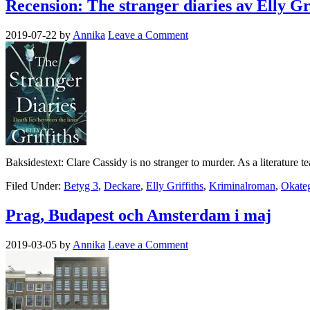
Recension: The stranger diaries av Elly Gri
2019-07-22
by
Annika
Leave a Comment
Baksidestext: Clare Cassidy is no stranger to murder. As a literature 
Filed Under:
Betyg 3
,
Deckare
,
Elly Griffiths
,
Kriminalroman
,
Okateg
Prag, Budapest och Amsterdam i maj
2019-03-05
by
Annika
Leave a Comment