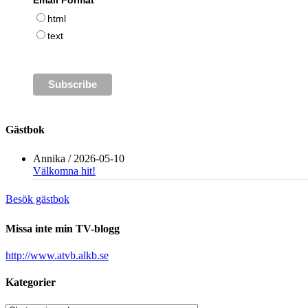
Email Format
html
text
Gästbok
Annika
/
2026-05-10
Välkomna hit!
Besök gästbok
Missa inte min TV-blogg
http://www.atvb.alkb.se
Kategorier