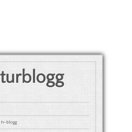
lturblogg
 tv-blogg