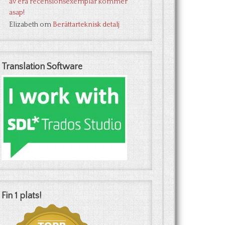
av era recensionsexemplar kommer
asap!
Elizabeth
om
Berättarteknisk detalj
Translation Software
Fin 1 plats!