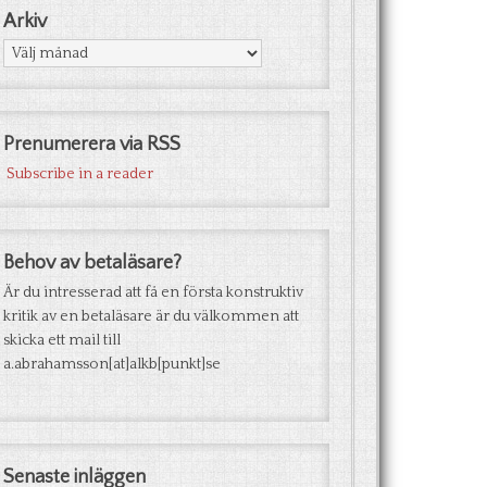
Arkiv
Arkiv
Prenumerera via RSS
Subscribe in a reader
Behov av betaläsare?
Är du intresserad att få en första konstruktiv
kritik av en betaläsare är du välkommen att
skicka ett mail till
a.abrahamsson[at]alkb[punkt]se
Senaste inläggen