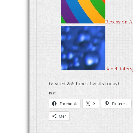
Recension: A
Babel-interv
(Visited 255 times, 1 visits today)
Psst:
Facebook
X
Pinterest
Mer