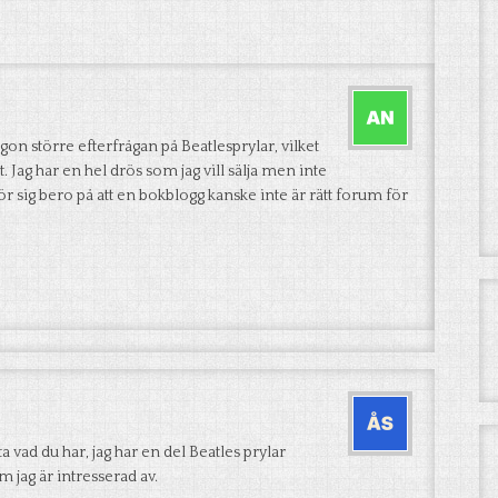
ågon större efterfrågan på Beatlesprylar, vilket
. Jag har en hel drös som jag vill sälja men inte
för sig bero på att en bokblogg kanske inte är rätt forum för
a vad du har, jag har en del Beatles prylar
 jag är intresserad av.