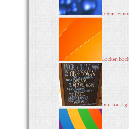
Johhn Lenno
Böcker, böck
Inte konstig