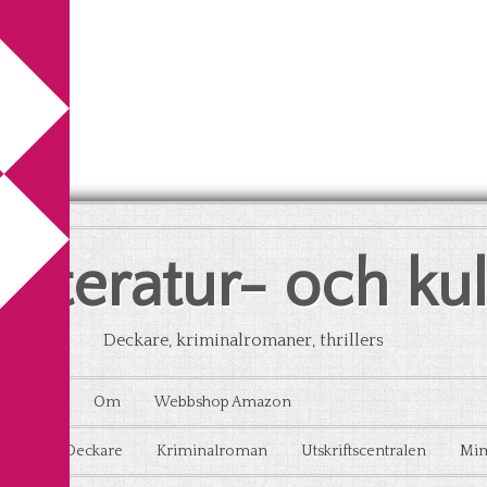
litteratur- och ku
Deckare, kriminalromaner, thrillers
Kontakt
Om
Webbshop Amazon
aton
Deckare
Kriminalroman
Utskriftscentralen
Min