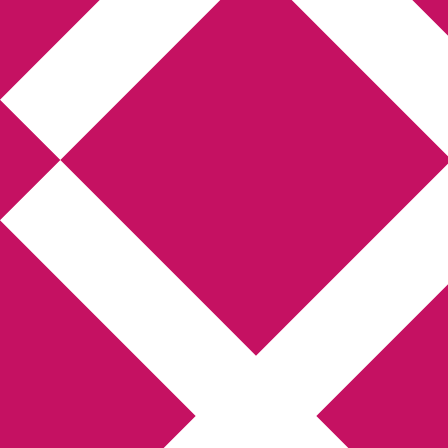
Annikas 
Hem
Boktolva
Författarfemman
Gästinlägg
Bokbloggsjerka
Bloggmar