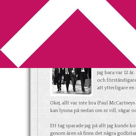
You are here:
Home
/
Beatles
/
Beatles i m
Beatles i mitt hjärt
2011-06-28
by
Annika
5 Comments
Av någon anlednin
Beatles och deras
jag bara var 12 å
och förståndigare
att ytterligare en
Okej, allt var inte bra (Paul McCartney
kan lyssna på nedan om ni vill, vågar o
Ett tag sparade jag på allt jag kunde
genom åren så finns det några godbitar