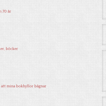
n 70 år
er, böcker
t att mina bokhyllor bågnar