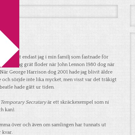
itt hjärta
a
g var det endast jag i min familj som fastnade för
 musik. Jag grät floder när John Lennon 1980 dog när
r. När George Harrison dog 2001 hade jag blivit äldre
 och sörjde inte lika mycket, men visst var det tråkigt
 beatle hade gått ur tiden.
s
Temporary Secratary
är ett skräckexempel som ni
ch kan).
 komma över och även om samlingen har tunnats ut
 kvar.