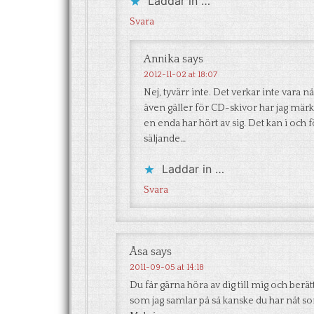
Laddar in …
Svara
Annika
says
2012-11-02 at 18:07
Nej, tyvärr inte. Det verkar inte vara n
även gäller för CD-skivor har jag märkt
en enda har hört av sig. Det kan i och 
säljande…
Laddar in …
Svara
Åsa
says
2011-09-05 at 14:18
Du får gärna höra av dig till mig och berätt
som jag samlar på så kanske du har nåt som