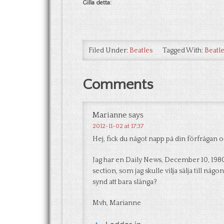
Gilla detta:
Filed Under:
Beatles
Tagged With:
Beatl
Comments
Marianne
says
2012-11-02 at 17:37
Hej, fick du något napp på din förfrågan 
Jag har en Daily News, December 10, 1980 
section, som jag skulle vilja sälja till nå
synd att bara slänga?
Mvh, Marianne