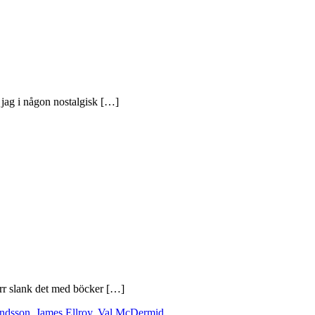
r jag i någon nostalgisk […]
förr slank det med böcker […]
ndsson
,
James Ellroy
,
Val McDermid