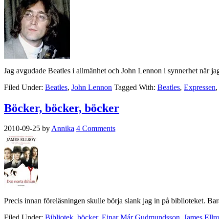
Jag avgudade Beatles i allmänhet och John Lennon i synnerhet när jag va
Filed Under:
Beatles
,
John Lennon
Tagged With:
Beatles
,
Expressen
Böcker, böcker, böcker
2010-09-25
by
Annika
4 Comments
Precis innan föreläsningen skulle börja slank jag in på biblioteket. Ba
Filed Under:
Bibliotek
,
böcker
,
Einar Már Gudmundsson
,
James Ellr