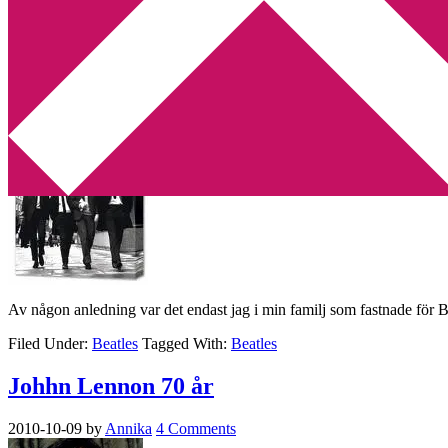
Min tv-blogg
You are here:
Home
/
Archives for Beatles
Beatles i mitt hjärta
2011-06-28
by
Annika
5 Comments
Av någon anledning var det endast jag i min familj som fastnade för 
Filed Under:
Beatles
Tagged With:
Beatles
Johhn Lennon 70 år
2010-10-09
by
Annika
4 Comments