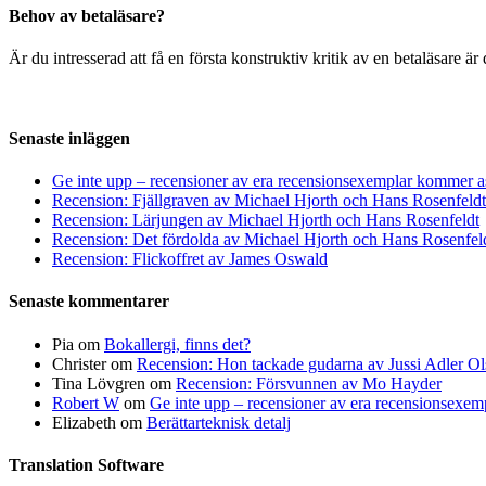
Behov av betaläsare?
Är du intresserad att få en första konstruktiv kritik av en betaläsare 
Senaste inläggen
Ge inte upp – recensioner av era recensionsexemplar kommer a
Recension: Fjällgraven av Michael Hjorth och Hans Rosenfeldt
Recension: Lärjungen av Michael Hjorth och Hans Rosenfeldt
Recension: Det fördolda av Michael Hjorth och Hans Rosenfel
Recension: Flickoffret av James Oswald
Senaste kommentarer
Pia
om
Bokallergi, finns det?
Christer
om
Recension: Hon tackade gudarna av Jussi Adler Ol
Tina Lövgren
om
Recension: Försvunnen av Mo Hayder
Robert W
om
Ge inte upp – recensioner av era recensionsexe
Elizabeth
om
Berättarteknisk detalj
Translation Software