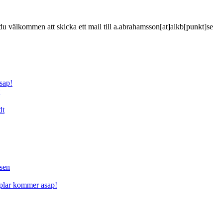
är du välkommen att skicka ett mail till a.abrahamsson[at]alkb[punkt]se
sap!
dt
sen
mplar kommer asap!