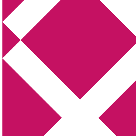
Annikas litteratur- och kulturblogg
Deckare, kriminalromaner, thrillers
Hem
Boktolva
Författarfemman
Kontakt
Om
Webbshop Amazon
Gästinlägg
Bokbloggsjerka
Bloggmaraton
Deckare
Kriminalroman
Utskriftscentralen