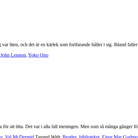
r liten, och det är en kärlek som fortfarande håller i sig. Ibland falle
,
John Lennon
,
Yoko Ono
ra för att titta. Det var i alla fall meningen. Men som så många gånger 
oy
,
Val McDermid
Tagged With:
Beatles
,
biblioteket
,
Einar Mar Gudmu