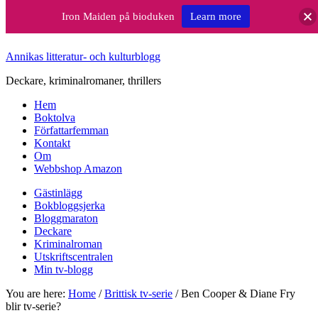
Iron Maiden på bioduken
Learn more
Annikas litteratur- och kulturblogg
Deckare, kriminalromaner, thrillers
Hem
Boktolva
Författarfemman
Kontakt
Om
Webbshop Amazon
Gästinlägg
Bokbloggsjerka
Bloggmaraton
Deckare
Kriminalroman
Utskriftscentralen
Min tv-blogg
You are here:
Home
/
Brittisk tv-serie
/
Ben Cooper & Diane Fry
blir tv-serie?