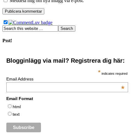
Meddela mig om nya inlägg via e-post.
Psst!
Blogginlägg via mail? Registrera dig här:
*
indicates required
Email Address
*
Email Format
html
text