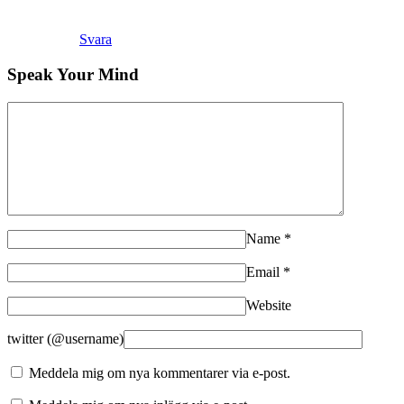
Svara
Speak Your Mind
Name
*
Email
*
Website
twitter (@username)
Meddela mig om nya kommentarer via e-post.