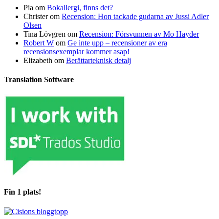
Pia
om
Bokallergi, finns det?
Christer
om
Recension: Hon tackade gudarna av Jussi Adler
Olsen
Tina Lövgren
om
Recension: Försvunnen av Mo Hayder
Robert W
om
Ge inte upp – recensioner av era
recensionsexemplar kommer asap!
Elizabeth
om
Berättarteknisk detalj
Translation Software
Fin 1 plats!