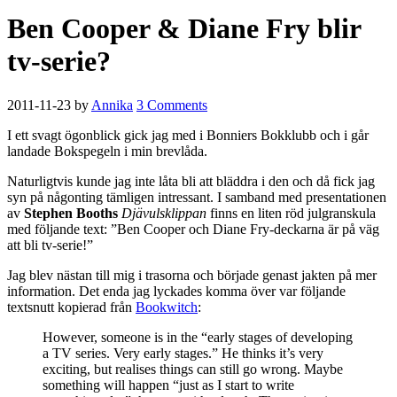
Ben Cooper & Diane Fry blir
tv-serie?
2011-11-23
by
Annika
3 Comments
I ett svagt ögonblick gick jag med i Bonniers Bokklubb och i går
landade Bokspegeln i min brevlåda.
Naturligtvis kunde jag inte låta bli att bläddra i den och då fick jag
syn på någonting tämligen intressant. I samband med presentationen
av
Stephen Booths
Djävulsklippan
finns en liten röd julgranskula
med följande text: ”Ben Cooper och Diane Fry-deckarna är på väg
att bli tv-serie!”
Jag blev nästan till mig i trasorna och började genast jakten på mer
information. Det enda jag lyckades komma över var följande
textsnutt kopierad från
Bookwitch
:
However, someone is in the “early stages of developing
a TV series. Very early stages.” He thinks it’s very
exciting, but realises things can still go wrong. Maybe
something will happen “just as I start to write