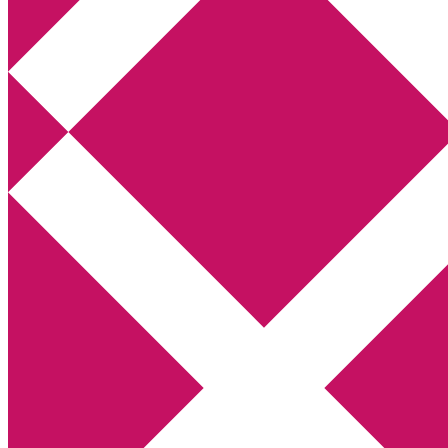
Annikas litteratur- och kulturblogg
Deckare, kriminalromaner, thrillers
Hem
Boktolva
Författarfemman
Kontakt
Om
Webbshop Amazon
Gästinlägg
Bokbloggsjerka
Bloggmaraton
Deckare
Kriminalroman
Utskriftscentralen