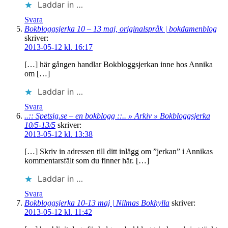
Laddar in …
Svara
Bokbloggsjerka 10 – 13 maj, originalspråk | bokdamenblog
skriver:
2013-05-12 kl. 16:17
[…] här gången handlar Bokbloggsjerkan inne hos Annika
om […]
Laddar in …
Svara
..:: Spetsig.se – en bokblogg ::.. » Arkiv » Bokbloggsjerka
10/5-13/5
skriver:
2013-05-12 kl. 13:38
[…] Skriv in adressen till ditt inlägg om ”jerkan” i Annikas
kommentarsfält som du finner här. […]
Laddar in …
Svara
Bokbloggsjerka 10-13 maj | Nilmas Bokhylla
skriver:
2013-05-12 kl. 11:42