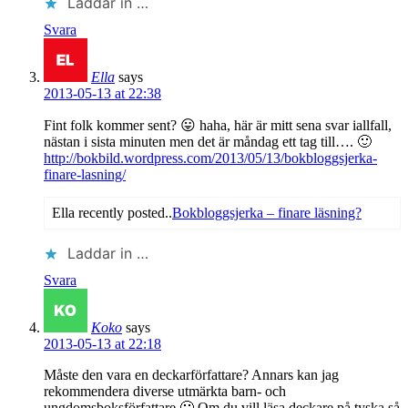
Laddar in …
Svara
Ella
says
2013-05-13 at 22:38
Fint folk kommer sent? 😛 haha, här är mitt sena svar iallfall,
nästan i sista minuten men det är måndag ett tag till…. 🙂
http://bokbild.wordpress.com/2013/05/13/bokbloggsjerka-
finare-lasning/
Ella recently posted..
Bokbloggsjerka – finare läsning?
Laddar in …
Svara
Koko
says
2013-05-13 at 22:18
Måste den vara en deckarförfattare? Annars kan jag
rekommendera diverse utmärkta barn- och
ungdomsboksförfattare 🙂 Om du vill läsa deckare på tyska så