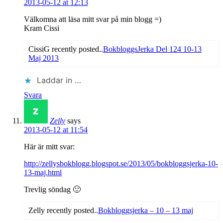
2013-05-12 at 12:13
Välkomna att läsa mitt svar på min blogg =)
Kram Cissi
CissiG recently posted..
BokbloggsJerka Del 124 10-13
Maj 2013
Laddar in …
Svara
Zelly
says
2013-05-12 at 11:54
Här är mitt svar:
http://zellysbokblogg.blogspot.se/2013/05/bokbloggsjerka-10-
13-maj.html
Trevlig söndag 🙂
Zelly recently posted..
Bokbloggsjerka – 10 – 13 maj