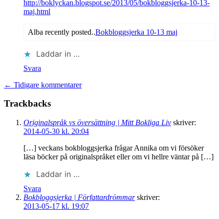
http://boklyckan.blogspot.se/2013/05/bokbloggsjerka-10-13-
maj.html
Alba recently posted..
Bokbloggsjerka 10-13 maj
Laddar in …
Svara
← Tidigare kommentarer
Trackbacks
Originalspråk vs översättning | Mitt Bokliga Liv
skriver:
2014-05-30 kl. 20:04
[…] veckans bokbloggsjerka frågar Annika om vi försöker
läsa böcker på originalspråket eller om vi hellre väntar på […]
Laddar in …
Svara
Bokbloggsjerka | Författardrömmar
skriver:
2013-05-17 kl. 19:07