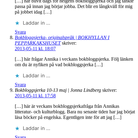
[…] har blivit dags för helgens bokbloggsjerka och jag tänkte
passa på innan jag börjar jobba. Det blir en långkväll för mig
på jobbet idag […]
Laddar in …
Svara
Bokbloggsjerka- originalspråk | BOKHYLLAN I
PEPPARKAKSHUSET
skriver:
2013-05-11 kl. 18:07
[…] här frågar Annika i veckans bokbloggsjerka. Följ länken
om du är nyfiken på vad bokbloggsjerka […]
Laddar in …
Svara
Bokbloggsjerka 10-13 maj | Jonna Lindberg
skriver:
2013-05-11 kl. 17:58
[…] här är veckans bokbloggsjerkafråga från Annikas
litteratur- och kulturblogg. Bara nu senaste tiden har jag börjat
läsa böcker på engelska. Egentligen inte för att jag […]
Laddar in …
Svara