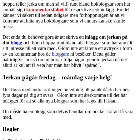
hoppa (eller jerka om man så vill) runt bland bokbloggar som har
anmält sig i
kommentarsfältet
till respektive jerkainlägg. En del
känner vi säkert till sedan tidigare men förhoppningen är att vi
kommer att hitta nya bokbloggare som vi annars kanske skulle
missa.
Det enda du behöver göra är att skriva ett
inlägg om jerkan på
din
blogg
och börja hoppa runt bland alla bloggar som har anmält
sitt intresse till att vara med. Glöm inte att lämna ett avtryck i form
av en kommentar hos de
bloggare
ni besöker. Detta gäller
naturligtvis också om ni börjar följa någon genom jerkan då det
alltid är kul att få veta hur man har blivit ”spårad”.
Jerkan pågår fredag – måndag varje helg!
Det finns med andra ord ingen anledning till panik då du har hela
fyra dagar på dig att svara. Glöm inte att återkomma till det här
inlägget för att se alla nya bloggar som har lagts till i listan.
Du måste ha en blogg som delvis handlar om böcker för att få vara
med.
Regler