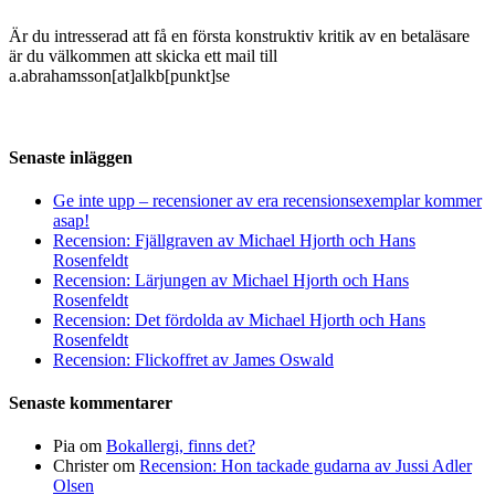
Är du intresserad att få en första konstruktiv kritik av en betaläsare
är du välkommen att skicka ett mail till
a.abrahamsson[at]alkb[punkt]se
Senaste inläggen
Ge inte upp – recensioner av era recensionsexemplar kommer
asap!
Recension: Fjällgraven av Michael Hjorth och Hans
Rosenfeldt
Recension: Lärjungen av Michael Hjorth och Hans
Rosenfeldt
Recension: Det fördolda av Michael Hjorth och Hans
Rosenfeldt
Recension: Flickoffret av James Oswald
Senaste kommentarer
Pia
om
Bokallergi, finns det?
Christer
om
Recension: Hon tackade gudarna av Jussi Adler
Olsen