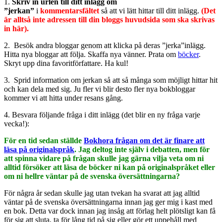
1.
Skriv in
urlen till ditt inlägg
om
”jerkan”
i
kommentarsfältet
så att vi lätt hittar till ditt inlägg.
(Det
är alltså inte adressen till din bloggs huvudsida som ska skrivas
in här).
2. Besök andra bloggar genom att klicka på deras ”jerka”inlägg.
Hitta nya bloggar att följa. Skaffa nya vänner. Prata om
böcker
.
Skryt upp dina favoritförfattare. Ha kul!
3. Sprid information om jerkan så att så många som möjligt hittar hit
och kan dela med sig. Ju fler vi blir desto fler nya bokbloggar
kommer vi att hitta under resans gång.
4. Besvara följande fråga i ditt inlägg (det blir en ny fråga varje
vecka!):
För en tid sedan ställde
Bokhora frågan om det är finare att
läsa på originalspråk
. Jag deltog inte själv i debatten, men för
att spinna vidare på frågan skulle jag gärna vilja veta om ni
alltid försöker att läsa de böcker ni kan på originalspråket eller
om ni hellre väntar på de svenska översättningarna?
För några år sedan skulle jag utan tvekan ha svarat att jag alltid
väntar på de svenska översättningarna innan jag ger mig i kast med
en bok. Detta var dock innan jag insåg att förlag helt plötsligt kan få
för sig att sluta, ta för lång tid på sig eller gör ett uppehåll med