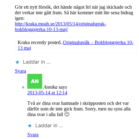
Gör ett nytt försök, det hände något fel när jag skickade och
det verkar inte gått fram. Så här kommer mitt lite sena bidrag
igen:
http://kraka.moah.se/2013/05/14/originalsprak-
bokbloggsjerka-10-13-maj/
Kraka recently posted..
Originalspråk – Bokbloggsjerka 10-
13 maj
Laddar in …
Svara
Annika
says
2013-05-14 at 12:14
Två av dina svar hamnade i skräpposten och det var
därför som de inte gick fram. Sorry, men nu syns alla
dina svar i alla fall 🙂
Laddar in …
Svara