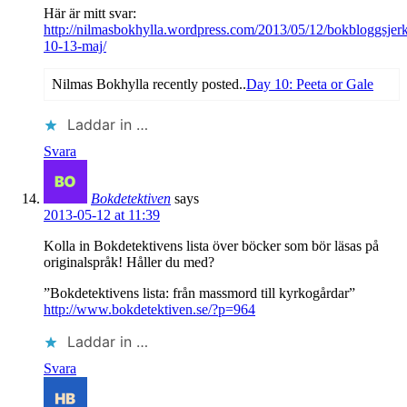
Här är mitt svar:
http://nilmasbokhylla.wordpress.com/2013/05/12/bokbloggsjer
10-13-maj/
Nilmas Bokhylla recently posted..
Day 10: Peeta or Gale
Laddar in …
Svara
Bokdetektiven
says
2013-05-12 at 11:39
Kolla in Bokdetektivens lista över böcker som bör läsas på
originalspråk! Håller du med?
”Bokdetektivens lista: från massmord till kyrkogårdar”
http://www.bokdetektiven.se/?p=964
Laddar in …
Svara