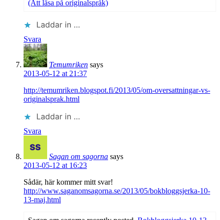
(Att läsa på originalspråk)
Laddar in …
Svara
Temumriken
says
2013-05-12 at 21:37
http://temumriken.blogspot.fi/2013/05/om-oversattningar-vs-
originalsprak.html
Laddar in …
Svara
Sagan om sagorna
says
2013-05-12 at 16:23
Sådär, här kommer mitt svar!
http://www.saganomsagorna.se/2013/05/bokbloggsjerka-10-
13-maj.html