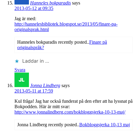
Hanneles bokparadis
says
2013-05-12 at 09:35
Jag är med:
http://hannelesbibliotek.blogspot.se/2013/05/finare-pa-
originalsprak.html
Hanneles bokparadis recently posted..
Finare på
originalspråk?
Laddar in …
Svara
Jonna Lindberg
says
2013-05-11 at 17:59
Kul fråga! Jag har också funderat på den efter att ha lyssnat på
Bokpodden. Här är mitt svar:
http://www.jonnalindberg.com/bokbloggsjerka-10-13-maj/
Jonna Lindberg recently posted..
Bokbloggsjerka 10-13 maj