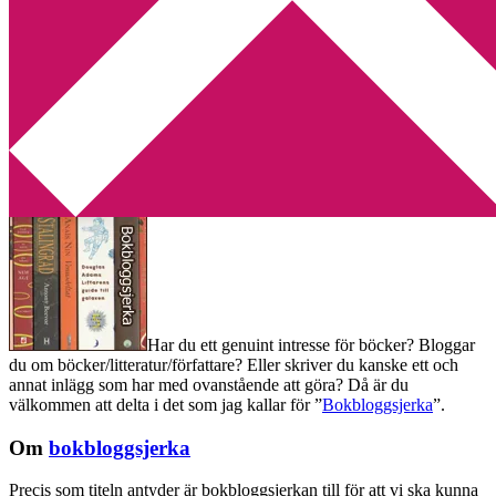
Min tv-blogg
You are here:
Home
/
Bokbloggsjerka
/
Bokbloggsjerka – 10 – 13
maj
Bokbloggsjerka – 10 – 13 maj
2013-05-10
by
Annika
80 Comments
Har du ett genuint intresse för böcker? Bloggar
du om böcker/litteratur/författare? Eller skriver du kanske ett och
annat inlägg som har med ovanstående att göra? Då är du
välkommen att delta i det som jag kallar för ”
Bokbloggsjerka
”.
Om
bokbloggsjerka
Precis som titeln antyder är bokbloggsjerkan till för att vi ska kunna