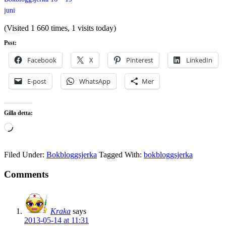
juni
(Visited 1 660 times, 1 visits today)
Psst:
Facebook
X
Pinterest
LinkedIn
E-post
WhatsApp
Mer
Gilla detta:
Laddar
in
…
Filed Under:
Bokbloggsjerka
Tagged With:
bokbloggsjerka
Comments
Kraka
says
2013-05-14 at 11:31