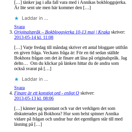
[…] tänker jag i alla fall vara med i Annikas bokbloggsjerka.
Är lite sent ute men här kommer den […]
Laddar in …
Svara
Originalspråk – Bokbloggsjerka 10-13 maj | Kraka
skriver:
2013-05-14 kl. 11:08
[…] Varje fredag till måndag skriver ett antal bloggare utifrån
en given fråga. Veckans fråga är: För en tid sedan ställde
Bokhora frågan om det är finare att läsa på originalspråk. Jag
delto… Om du klickar på länken hittar du de andra som
också svarat på […]
Laddar in …
Svara
Finare är ett konstigt ord - enligt O
skriver:
2013-05-13 kl. 08:06
[…] känner jag spontant och var det verkligen det som
diskuterades på Bokhora? Hur som helst spinner Annika
vidare på frågan och undrar hur det egentligen står till med
läsning på […]