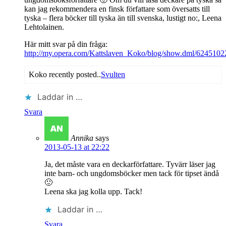
kan jag rekommendera en finsk författare som översatts till
tyska – flera böcker till tyska än till svenska, lustigt no:, Leena
Lehtolainen.
Här mitt svar på din fråga:
http://my.opera.com/Kattslaven_Koko/blog/show.dml/6245102
Koko recently posted..
Svulten
Laddar in …
Svara
Annika
says
2013-05-13 at 22:22
Ja, det måste vara en deckarförfattare. Tyvärr läser jag
inte barn- och ungdomsböcker men tack för tipset ändå
🙂
Leena ska jag kolla upp. Tack!
Laddar in …
Svara