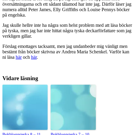
översättningarna och ett sådant tålamod har inte jag. Därför läser jag
numera alltid Peter James, Elly Griffiths och Louise Pennys böcker
på engelska.
Jag skulle hellre inte ha några som helst problem med att läsa böcker
på tyska, men jag har inte hittat några tyska deckarförfattare som jag
verkligen gillar.
Förslag emottages tacksamt, men jag undanbeder mig vänligt men
bestämt från böcker skrivna av Andrea Maria Schenkel. Varför kan
ni läsa
här
och
här
.
Vidare läsning
Bokbloggsjerka 8 – 11
Bokbloggsjerka 7 – 10