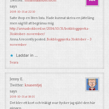
Twitter:
msannaandersson
says
2014-10-31 at 22:10
Satte ihop en liten lista. Hade kunnat skriva en jättelång
men såg till att begränsa mig.
http://annasbokbord.se/2014/10/31/bokbloggsjerka-
31oktober-november/
Anna A recently posted..
Bokbloggsjerka 31oktober – 3
november
Laddar in …
Svara
Jenny E.
Twitter:
knasentjej
says
2014-10-31 at 18:01
Det blev ett kort och tråkigt svar (tycker jag själv) den här
gången.