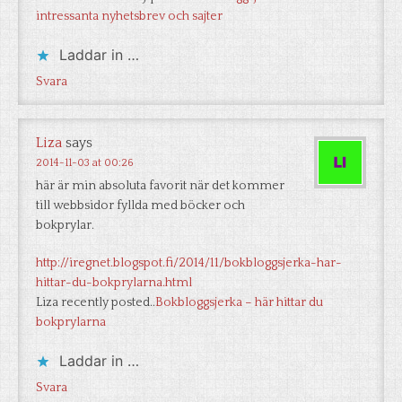
intressanta nyhetsbrev och sajter
Laddar in …
Svara
Liza
says
2014-11-03 at 00:26
här är min absoluta favorit när det kommer
till webbsidor fyllda med böcker och
bokprylar.
http://iregnet.blogspot.fi/2014/11/bokbloggsjerka-har-
hittar-du-bokprylarna.html
Liza recently posted..
Bokbloggsjerka – här hittar du
bokprylarna
Laddar in …
Svara