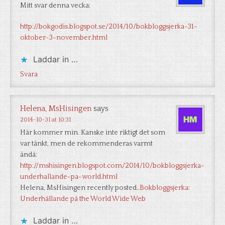
Mitt svar denna vecka:
http://bokgodis.blogspot.se/2014/10/bokbloggsjerka-31-
oktober-3-november.html
Laddar in …
Svara
Helena, MsHisingen
says
2014-10-31 at 10:31
Här kommer min. Kanske inte riktigt det som
var tänkt, men de rekommenderas varmt
ändå:
http://mshisingen.blogspot.com/2014/10/bokbloggsjerka-
underhallande-pa-world.html
Helena, MsHisingen recently posted..
Bokbloggsjerka:
Underhållande på the World Wide Web
Laddar in …