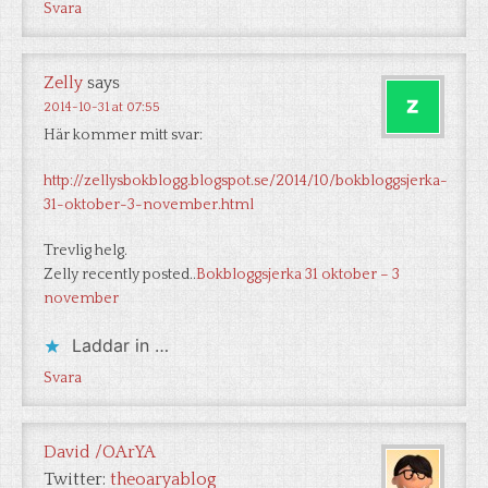
Svara
Zelly
says
2014-10-31 at 07:55
Här kommer mitt svar:
http://zellysbokblogg.blogspot.se/2014/10/bokbloggsjerka-
31-oktober-3-november.html
Trevlig helg.
Zelly recently posted..
Bokbloggsjerka 31 oktober – 3
november
Laddar in …
Svara
David /OArYA
Twitter:
theoaryablog