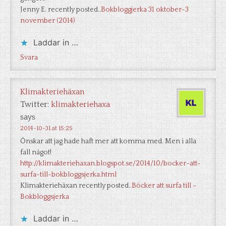
Jenny E. recently posted..
Bokbloggjerka 31 oktober-3
november (2014)
Laddar in …
Svara
Klimakteriehäxan
Twitter:
klimakteriehaxa
says
2014-10-31 at 15:25
Önskar att jag hade haft mer att komma med. Men i alla
fall något!
http://klimakteriehaxan.blogspot.se/2014/10/bocker-att-
surfa-till-bokbloggsjerka.html
Klimakteriehäxan recently posted..
Böcker att surfa till –
Bokbloggsjerka
Laddar in …