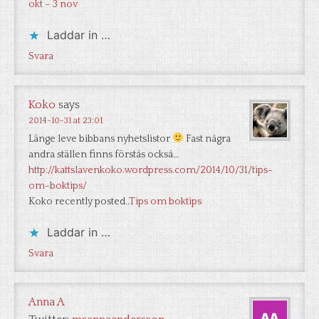
okt – 3 nov
Laddar in …
Svara
Koko
says
2014-10-31 at 23:01
Länge leve bibbans nyhetslistor
Fast några
andra ställen finns förstås också…
http://kattslavenkoko.wordpress.com/2014/10/31/tips-
om-boktips/
Koko recently posted..
Tips om boktips
Laddar in …
Svara
Anna A