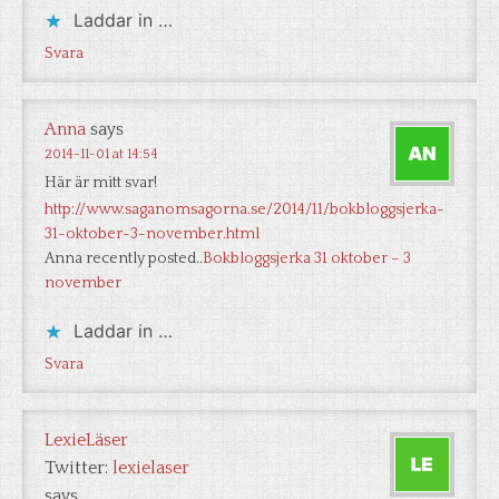
Laddar in …
Svara
Anna
says
2014-11-01 at 14:54
Här är mitt svar!
http://www.saganomsagorna.se/2014/11/bokbloggsjerka-
31-oktober-3-november.html
Anna recently posted..
Bokbloggsjerka 31 oktober – 3
november
Laddar in …
Svara
LexieLäser
Twitter:
lexielaser
says