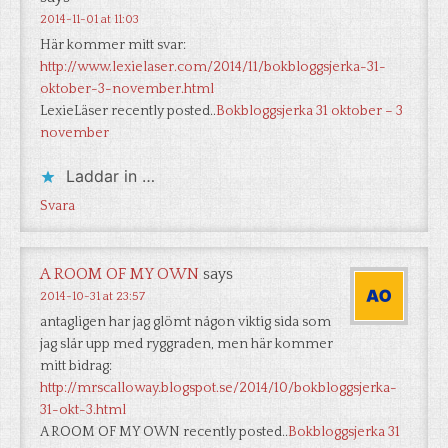
2014-11-01 at 11:03
Här kommer mitt svar:
http://www.lexielaser.com/2014/11/bokbloggsjerka-31-
oktober-3-november.html
LexieLäser recently posted..
Bokbloggsjerka 31 oktober – 3
november
Laddar in …
Svara
A ROOM OF MY OWN
says
2014-10-31 at 23:57
antagligen har jag glömt någon viktig sida som
jag slår upp med ryggraden, men här kommer
mitt bidrag:
http://mrscalloway.blogspot.se/2014/10/bokbloggsjerka-
31-okt-3.html
A ROOM OF MY OWN recently posted..
Bokbloggsjerka 31