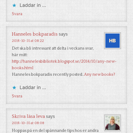
Laddar in …
Svara
Hanneles bokparadis
says
2014-10-31 at 08:22
Det ska bli intressant att delta i veckans svar,
här mitt:
http://hannelesbibliotek.blogspot.se/2014/10/any-new-
books.html
Hanneles bokparadis recently posted..
Any new books?
Laddar in …
Svara
Skriva läsa leva
says
2014-10-31 at 08:08
Hoppas på en del spännande tips hos er andra