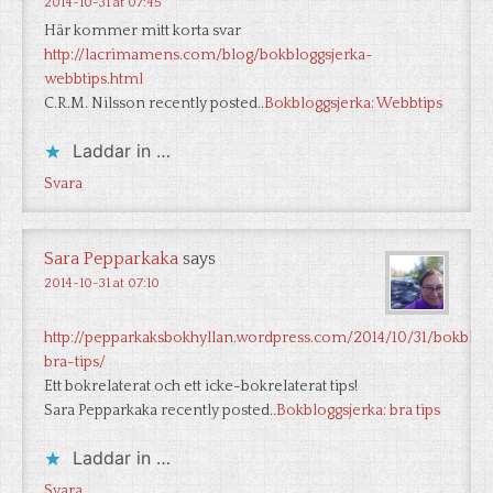
2014-10-31 at 07:45
Här kommer mitt korta svar
http://lacrimamens.com/blog/bokbloggsjerka-
webbtips.html
C.R.M. Nilsson recently posted..
Bokbloggsjerka: Webbtips
Laddar in …
Svara
Sara Pepparkaka
says
2014-10-31 at 07:10
http://pepparkaksbokhyllan.wordpress.com/2014/10/31/bokblog
bra-tips/
Ett bokrelaterat och ett icke-bokrelaterat tips!
Sara Pepparkaka recently posted..
Bokbloggsjerka: bra tips
Laddar in …
Svara