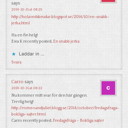
says
2014-10-31 at 08:25
http://holavedsbrudar.blogspot.se/2014/10/en-snabb-
jerka.html
Ha en fin helg!
Ewa K recently posted..
En snabb jerka
Laddar in …
Svara
Carro
says
2014-10-31 at 08:22
Nu kommer mitt svar för den här gången.
Trevlig helg!
http://romeoandjuliet.blogg.se/2014/october/fredagsfraga-
bokliga-sajter.html
Carro recently posted..
Fredagsfråga – Bokliga sajter