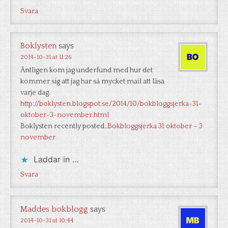
Svara
Boklysten
says
2014-10-31 at 11:26
Äntligen kom jag underfund med hur det
kommer sig att jag har så mycket mail att läsa
varje dag.
http://boklysten.blogspot.se/2014/10/bokbloggsjerka-31-
oktober-3-november.html
Boklysten recently posted..
Bokbloggsjerka 31 oktober – 3
november
Laddar in …
Svara
Maddes bokblogg
says
2014-10-31 at 10:44