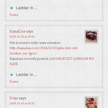
Laddar in …
Svara
KajsaLisa
says
2014-11-03 at 14:56
Här kommer mitt i sista minuten.
http://kajsalisa.com/2014/11/03/jaha-blir-det-
london-nu-igen/
KajsaLisa recently posted..
JAHA BLIR DET LONDON NU
IGEN
Laddar in …
Svara
Freja
says
2014-11-03 at 14:35