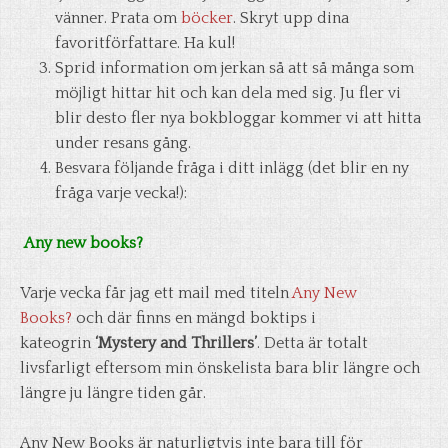
vänner. Prata om
böcker
. Skryt upp dina
favoritförfattare. Ha kul!
Sprid information om jerkan så att så många som
möjligt hittar hit och kan dela med sig. Ju fler vi
blir desto fler nya bokbloggar kommer vi att hitta
under resans gång.
Besvara följande fråga i ditt inlägg (det blir en ny
fråga varje vecka!):
Any new books?
Varje vecka får jag ett mail med titeln
Any New
Books?
och där finns en mängd boktips i
kateogrin
‘Mystery and Thrillers’
. Detta är totalt
livsfarligt eftersom min önskelista bara blir längre och
längre ju längre tiden går.
Any New Books är naturligtvis inte bara till för