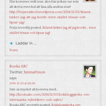
Här kommer mitt svar, den här jerkan var svår
att skriva men kul att läsa alla andras svar!
http://frejareddevil.wordpress.com/2014/11/03/ibland-
tanker-jag-att-jag-borde-men-istallet-trissar-och-
tipsar-jag/
Freja recently posted..
Ibland tänker jag att jag borde… men
istället trissar och tipsar jag!
Laddar in …
Svara
Books ABC
Twitter:
hmmattsson
says
2014-11-03 at 06:06
Inte så mycket att komma med…
http://booksabc.com/2014/11/03/bokbloggsjerka-om-
intressanta-nyhetsbrev-och-sajter/
Books ABC recently posted..
Bokbloggsjerka om