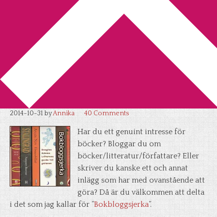
You are here:
Home
/
Bokbloggsjerka
/
Bokbloggsjerka 31
oktober – 3 november
Bokbloggsjerka 31 oktober – 3
november
2014-10-31
by
Annika
40 Comments
Har du ett genuint intresse för
böcker? Bloggar du om
böcker/litteratur/författare? Eller
skriver du kanske ett och annat
inlägg som har med ovanstående att
göra? Då är du välkommen att delta
i det som jag kallar för ”
Bokbloggsjerka
”.