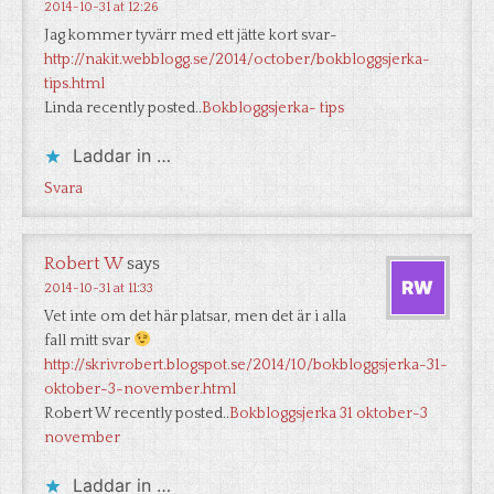
2014-10-31 at 12:26
Jag kommer tyvärr med ett jätte kort svar-
http://nakit.webblogg.se/2014/october/bokbloggsjerka-
tips.html
Linda recently posted..
Bokbloggsjerka- tips
Laddar in …
Svara
Robert W
says
2014-10-31 at 11:33
Vet inte om det här platsar, men det är i alla
fall mitt svar
http://skrivrobert.blogspot.se/2014/10/bokbloggsjerka-31-
oktober-3-november.html
Robert W recently posted..
Bokbloggsjerka 31 oktober-3
november
Laddar in …