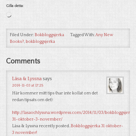
Gilla detta:
Laddar
in
…
Filed Under:
Bokbloggsjerka
Tagged With:
Any New
Books?
,
bokbloggsjerka
Comments
Läsa & Lyssna
says
2014-11-03 at 17:25
Här kommer mitt tips (har inte kollat om det
redan tipsats om det):
http://lasaochlyssna.wordpress.com/2014/11/03/bokbloggsjerka
31-oktober-3-november/
Läsa & Lyssna recently posted..
Bokbloggsjerka 31 oktober-
3 november!