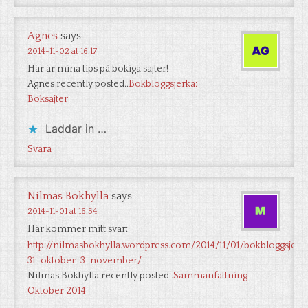
Agnes
says
2014-11-02 at 16:17
Här är mina tips på bokiga sajter!
Agnes recently posted..
Bokbloggsjerka:
Boksajter
Laddar in …
Svara
Nilmas Bokhylla
says
2014-11-01 at 16:54
Här kommer mitt svar:
http://nilmasbokhylla.wordpress.com/2014/11/01/bokbloggsjerk
31-oktober-3-november/
Nilmas Bokhylla recently posted..
Sammanfattning –
Oktober 2014