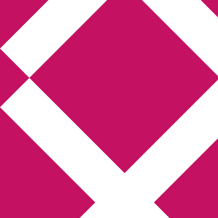
Annikas litteratur- och
kulturblogg
Deckare, kriminalromaner, thrillers
Hem
Boktolva
Författarfemman
Kontakt
Om
Webbshop Amazon
Gästinlägg
Bokbloggsjerka
Bloggmaraton
Deckare
Kriminalroman
Utskriftscentralen
Min tv-blogg