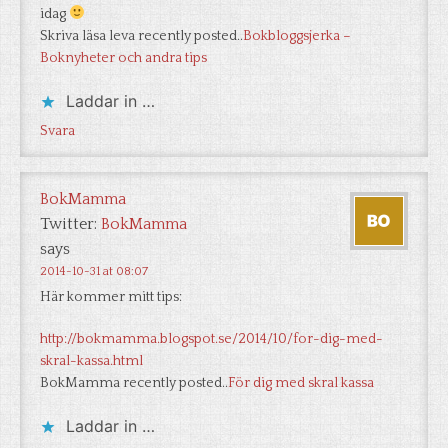
idag
Skriva läsa leva recently posted..
Bokbloggsjerka –
Boknyheter och andra tips
Laddar in …
Svara
BokMamma
Twitter:
BokMamma
says
2014-10-31 at 08:07
Här kommer mitt tips:
http://bokmamma.blogspot.se/2014/10/for-dig-med-
skral-kassa.html
BokMamma recently posted..
För dig med skral kassa
Laddar in …