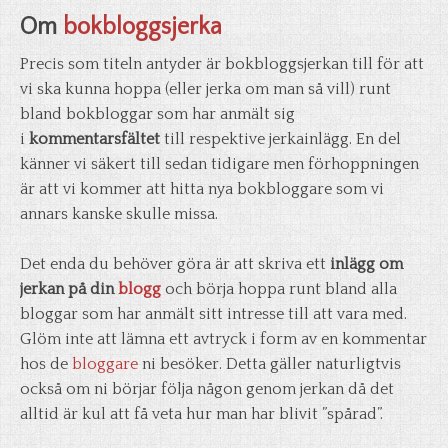
Om
bokbloggsjerka
Precis som titeln antyder är bokbloggsjerkan till för att
vi ska kunna hoppa (eller jerka om man så vill) runt
bland bokbloggar som har anmält sig
i
kommentarsfältet
till respektive jerkainlägg. En del
känner vi säkert till sedan tidigare men förhoppningen
är att vi kommer att hitta nya bokbloggare som vi
annars kanske skulle missa.
Det enda du behöver göra är att skriva ett
inlägg om
jerkan på din
blogg
och börja hoppa runt bland alla
bloggar som har anmält sitt intresse till att vara med.
Glöm inte att lämna ett avtryck i form av en kommentar
hos de
bloggare
ni besöker. Detta gäller naturligtvis
också om ni börjar följa någon genom jerkan då det
alltid är kul att få veta hur man har blivit ”spårad”.