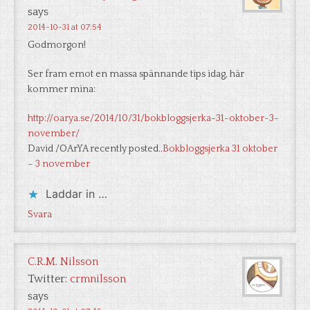
says
2014-10-31 at 07:54
Godmorgon!
Ser fram emot en massa spännande tips idag, här
kommer mina:
http://oarya.se/2014/10/31/bokbloggsjerka-31-oktober-3-
november/
David /OArYA recently posted..
Bokbloggsjerka 31 oktober
– 3 november
Laddar in …
Svara
C.R.M. Nilsson
Twitter:
crmnilsson
says