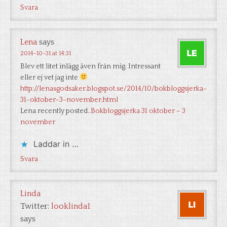
Svara
Lena
says
2014-10-31 at 14:31
Blev ett litet inlägg även från mig. Intressant
eller ej vet jag inte
http://lenasgodsaker.blogspot.se/2014/10/bokbloggsjerka-
31-oktober-3-november.html
Lena recently posted..
Bokbloggsjerka 31 oktober – 3
november
Laddar in …
Svara
Linda
Twitter:
looklinda1
says