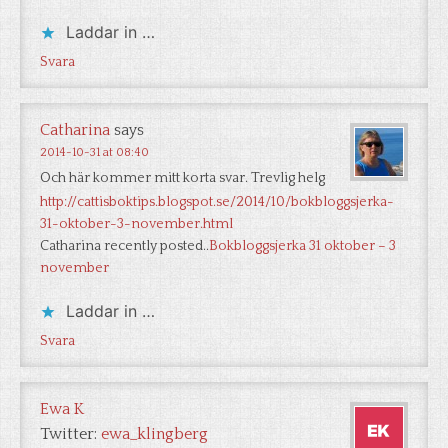
Laddar in …
Svara
Catharina
says
2014-10-31 at 08:40
Och här kommer mitt korta svar. Trevlig helg
http://cattisboktips.blogspot.se/2014/10/bokbloggsjerka-
31-oktober-3-november.html
Catharina recently posted..
Bokbloggsjerka 31 oktober – 3
november
Laddar in …
Svara
Ewa K
Twitter:
ewa_klingberg