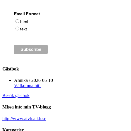
Email Format
html
text
Gästbok
Annika
/
2026-05-10
Välkomna hit!
Besök gästbok
Missa inte min TV-blogg
http://www.atvb.alkb.se
Kategorier