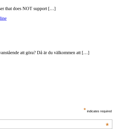
wser that does NOT support […]
line
 ovanstående att göra? Då är du välkommen att […]
*
indicates required
*