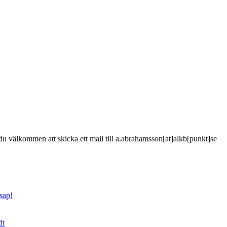
är du välkommen att skicka ett mail till a.abrahamsson[at]alkb[punkt]se
sap!
dt