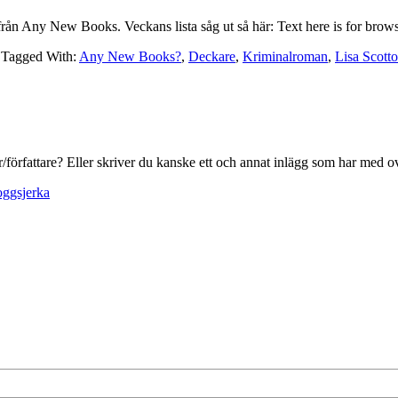
 från Any New Books. Veckans lista såg ut så här: Text here is for bro
Tagged With:
Any New Books?
,
Deckare
,
Kriminalroman
,
Lisa Scotto
ur/författare? Eller skriver du kanske ett och annat inlägg som har med
oggsjerka