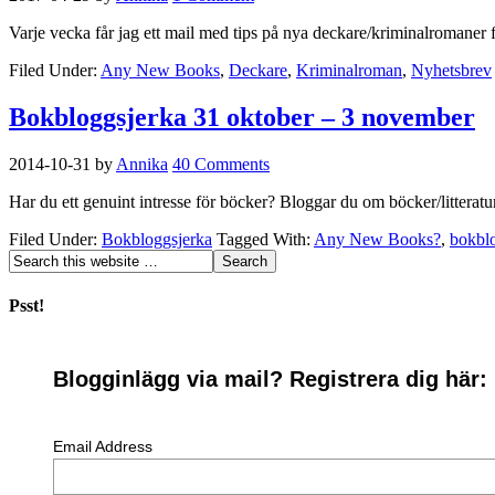
Varje vecka får jag ett mail med tips på nya deckare/kriminalromaner
Filed Under:
Any New Books
,
Deckare
,
Kriminalroman
,
Nyhetsbrev
Bokbloggsjerka 31 oktober – 3 november
2014-10-31
by
Annika
40 Comments
Har du ett genuint intresse för böcker? Bloggar du om böcker/litterat
Filed Under:
Bokbloggsjerka
Tagged With:
Any New Books?
,
bokbl
Psst!
Blogginlägg via mail? Registrera dig här:
Email Address