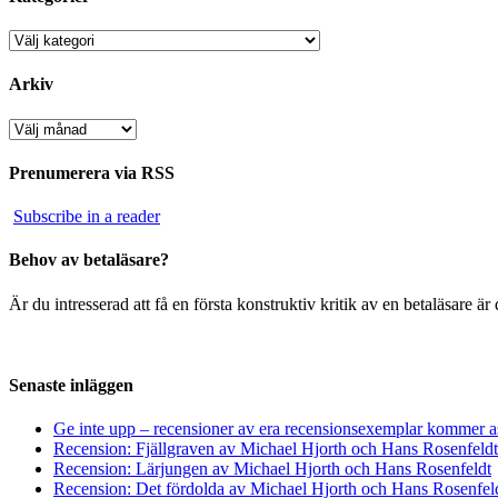
Kategorier
Arkiv
Arkiv
Prenumerera via RSS
Subscribe in a reader
Behov av betaläsare?
Är du intresserad att få en första konstruktiv kritik av en betaläsare 
Senaste inläggen
Ge inte upp – recensioner av era recensionsexemplar kommer a
Recension: Fjällgraven av Michael Hjorth och Hans Rosenfeldt
Recension: Lärjungen av Michael Hjorth och Hans Rosenfeldt
Recension: Det fördolda av Michael Hjorth och Hans Rosenfel