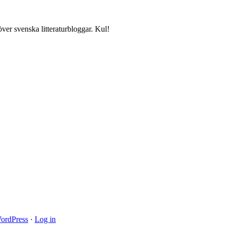
över svenska litteraturbloggar. Kul!
ordPress
·
Log in