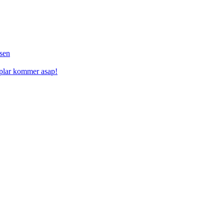
sen
mplar kommer asap!