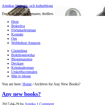
Annikas litteratur- och kulturblogg
Deckare, kriminalromaner, thrillers
Hem
Boktolva
Författarfemman
Kontakt
Om
Webbshop Amazon
Gästinlägg
Bokbloggsjerka
Bloggmaraton
Deckare
Kriminalroman
Utskriftscentralen
Min tv-blogg
You are here:
Home
/
Archives for Any New Books?
Any new books?
2017-04-29
by
Annika
1 Comment