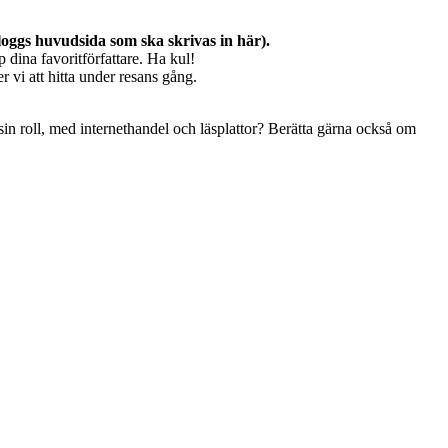
 bloggs huvudsida som ska skrivas in här).
p dina favoritförfattare. Ha kul!
 vi att hitta under resans gång.
sin roll, med internethandel och läsplattor? Berätta gärna också om