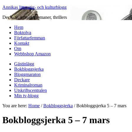
Annikas litteratur- och kulturblogg
Deckare, kriminalromaner, thrillers
Hem
Boktolva
Författarfemman
Kontakt
Om
Webbshop Amazon
Gästinlägg
Bokbloggsjerka
Bloggmaraton
Deckare
Kriminalroman
Utskriftscentralen
Min tv-blogg
You are here:
Home
/
Bokbloggsjerka
/
Bokbloggsjerka 5 – 7 mars
Bokbloggsjerka 5 – 7 mars