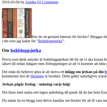
2016-03-04
by
Annika
61 Comments
Har du ett genuint intresse för böcker? Bloggar du
i det som jag kallar för ”
Bokbloggsjerka
”.
Om
bokbloggsjerka
Precis som titeln antyder är bokbloggsjerkan till för att vi ska kunna 
säkert till sedan tidigare men förhoppningen är att vi kommer att hitt
Det enda du behöver göra är att skriva ett
inlägg om jerkan på din
b
kommentar hos de
bloggare
ni besöker. Detta gäller naturligtvis också
Jerkan pågår fredag – måndag varje helg!
Det finns med andra ord ingen anledning till panik då du har hela fyra da
Du måste ha en blogg som delvis handlar om böcker för att få vara m