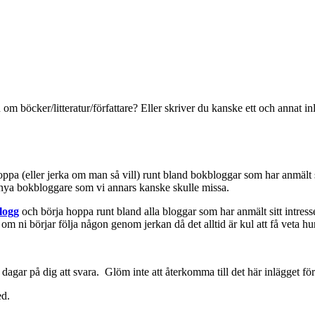
 om böcker/litteratur/författare? Eller skriver du kanske ett och annat
hoppa (eller jerka om man så vill) runt bland bokbloggar som har anmält 
a nya bokbloggare som vi annars kanske skulle missa.
logg
och börja hoppa runt bland alla bloggar som har anmält sitt intresse
 om ni börjar följa någon genom jerkan då det alltid är kul att få veta hu
gar på dig att svara. Glöm inte att återkomma till det här inlägget för at
ed.