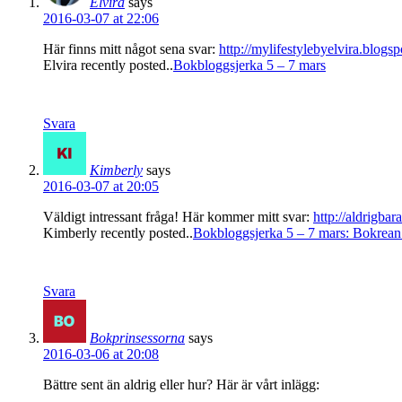
Elvira
says
2016-03-07 at 22:06
Här finns mitt något sena svar:
http://mylifestylebyelvira.blog
Elvira recently posted..
Bokbloggsjerka 5 – 7 mars
Svara
Kimberly
says
2016-03-07 at 20:05
Väldigt intressant fråga! Här kommer mitt svar:
http://aldrigba
Kimberly recently posted..
Bokbloggsjerka 5 – 7 mars: Bokrean
Svara
Bokprinsessorna
says
2016-03-06 at 20:08
Bättre sent än aldrig eller hur? Här är vårt inlägg: