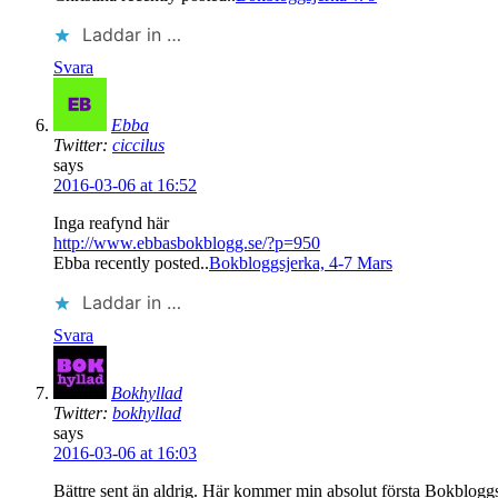
Laddar in …
Svara
Ebba
Twitter:
ciccilus
says
2016-03-06 at 16:52
Inga reafynd här
http://www.ebbasbokblogg.se/?p=950
Ebba recently posted..
Bokbloggsjerka, 4-7 Mars
Laddar in …
Svara
Bokhyllad
Twitter:
bokhyllad
says
2016-03-06 at 16:03
Bättre sent än aldrig. Här kommer min absolut första Bokblogg