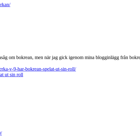
rkan/
nsåg om bokrean, men när jag gick igenom mina blogginlägg från bokrean
rka-v-9-har-bokrean-spelat-ut-sin-roll/
 ut sin roll
/