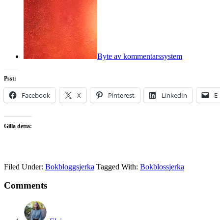
Byte av kommentarssystem
Psst:
Facebook
X
Pinterest
LinkedIn
E
Gilla detta:
Filed Under:
Bokbloggsjerka
Tagged With:
Bokblossjerka
Comments