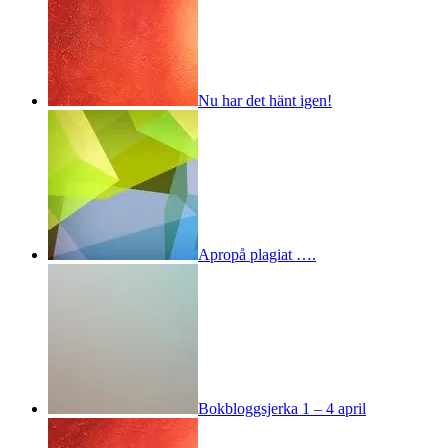
Nu har det hänt igen!
Apropå plagiat ….
Bokbloggsjerka 1 – 4 april