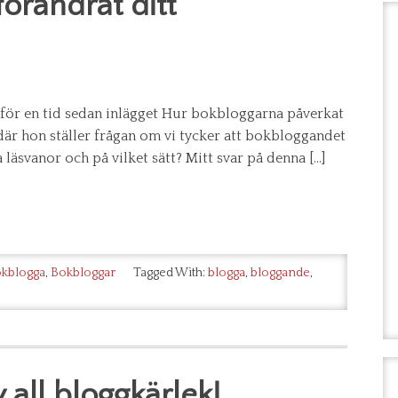
örändrat ditt
för en tid sedan inlägget Hur bokbloggarna påverkat
är hon ställer frågan om vi tycker att bokbloggandet
 läsvanor och på vilket sätt? Mitt svar på denna […]
kblogga
,
Bokbloggar
Tagged With:
blogga
,
bloggande
,
 all bloggkärlek!