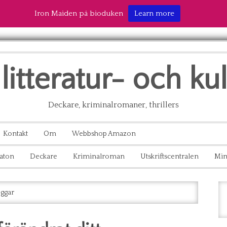
Iron Maiden på bioduken
Learn more
litteratur- och ku
Deckare, kriminalromaner, thrillers
Kontakt
Om
Webbshop Amazon
aton
Deckare
Kriminalroman
Utskriftscentralen
Min
oggar