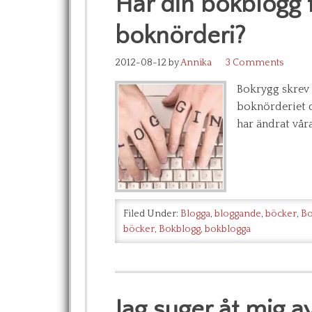
Har din bokblogg f
boknörderi?
2012-08-12
by
Annika
3 Comments
Bokrygg skrev 
boknörderiet d
har ändrat våra
Filed Under:
Blogga
,
bloggande
,
böcker
,
Bo
böcker
,
Bokblogg
,
bokblogga
Jag suger åt mig av